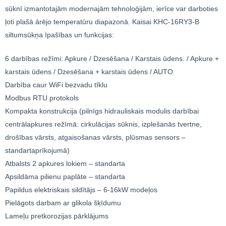
sūknī izmantotajām modernajām tehnoloģijām, ierīce var darboties
ļoti plašā ārējo temperatūru diapazonā. Kaisai KHC-16RY3-B
siltumsūkņa īpašības un funkcijas:
6 darbības režīmi: Apkure / Dzesēšana / Karstais ūdens. / Apkure +
karstais ūdens / Dzesēšana + karstais ūdens / AUTO
Darbība caur WiFi bezvadu tīklu
Modbus RTU protokols
Kompakta konstrukcija (pilnīgs hidrauliskais modulis darbībai
centrālapkures režīmā: cirkulācijas sūknis, izplešanās tvertne,
drošības vārsts, atgaisošanas vārsts, plūsmas sensors –
standartaprīkojumā)
Atbalsts 2 apkures lokiem – standarta
Apsildāma pilienu paplāte – standarta
Papildus elektriskais sildītājs – 6-16kW modeļos
Pielāgots darbam ar glikola šķīdumu
Lameļu pretkorozijas pārklājums