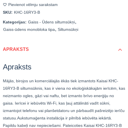
Pievienot vēlmju sarakstam
SKU:
KHC-16RY3-B
Kategorijas:
Gaiss - Ūdens siltumsūkņi
,
Gaiss-ūdens monobloka tipa
,
Siltumsūkņi
APRAKSTS
Apraksts
Mājās, birojos un komerciālajās ēkās tiek izmantots Kaisai KHC-
16RY3-B siltumsūknis, kas ir viena no ekoloģiskākajām ierīcēm, kas
neizmanto ogles, gāzi vai naftu, bet izmanto brīvo enerģiju no
gaisa. Ierīcei ir iebūvēts Wi-Fi, kas ļauj attālināti vadīt sūkni,
izmantojot telefonu vai planšetdatoru un pārbaudīt pašreizējo ierīču
statusu.Aukstumaģenta instalācija ir pilnībā iebūvēta iekārtā.
Papildu kabeļi nav nepieciešami. Pateicoties Kaisai KHC-16RY3 -B