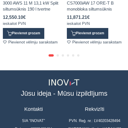
3000 AWS 11 M 13,1 kW Split
CS7000iAW 17 ORE-T B
siltumsūknis 190 l tvertne
monobloka siltumsūknis
12,550.10
€
11,871.21
€
ieskaitot PVN
ieskaitot PVN
Pievienot grozam
Pievienot grozam
Pievienot vēlmju sarakstam
Pievienot vēlmju sarakstam
Jūsu ideja - Mūsu izpildījums
Kontakti
Rekvizīti
SIA “INOVAT”
PVN. Reģ. nr.: LV40203428494