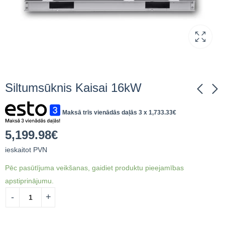
Siltumsūknis Kaisai 16kW
Maksā trīs vienādās daļās 3 x
1,733.33
€
Siltumsūknis Kaisai
Monobloka Arctic
14kW
siltumsūknis 22 kW
5,199.98
€
Kaisai
5,061.01
€
ieskaitot
7,854.03
€
ieskaitot
ieskaitot PVN
PVN
PVN
Pēc pasūtījuma veikšanas, gaidiet produktu pieejamības
apstiprinājumu.