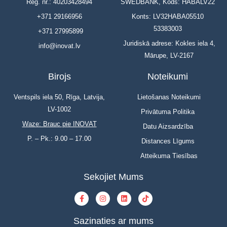
Reģ. nr.: 40203428494
SWEDBANK, Kods: HABALV22
+371 29166956
Konts: LV32HABA05510
53383003
+371 27995899
Juridiskā adrese: Kokles iela 4,
info@inovat.lv
Mārupe, LV-2167
Birojs
Noteikumi
Ventspils iela 50, Rīga, Latvija,
Lietošanas Noteikumi
LV-1002
Privātuma Politika
Waze: Brauc pie INOVAT
Datu Aizsardzība
P. – Pk.: 9.00 – 17.00
Distances Līgums
Atteikuma Tiesības
Sekojiet Mums
Sazinaties ar mums