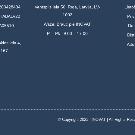
0203428494
Ventspils iela 50, Rīga, Latvija, LV-
Lieto
1002
 HABALV22
Priv
Waze: Brauc pie INOVAT
A05510
Dat
3
P. – Pk.: 9.00 – 17.00
Dis
kles iela 4,
Atte
2167
© Copyright 2023 | INOVAT | All Rights Re