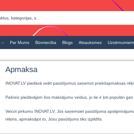
s
Par Mums
Būvniecība
Blogs
Atsauksmes
Uzņēmumiem
Apmaksa
INOVAT.LV piedāvā veikt pasūtījumus saņemot priekšapmaksas rēķinu
Pašreiz piedāvājam šos maksājumu veidus, jo tie ir ļoti populāri ga
Veicot pirkumu INOVAT.LV, Jūs saņemsiet pasūtījuma apstiprinājumu 
rēķins, apmaksājot to, Jūsu pasūtījums tiks izpildīts.