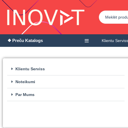
❖ Preču Katalogs
Klientu Servis
Klientu Serviss
Noteikumi
Par Mums