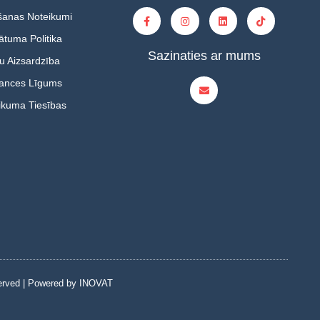
šanas Noteikumi
ātuma Politika
Sazinaties ar mums
u Aizsardzība
tances Līgums
ikuma Tiesības
served | Powered by INOVAT