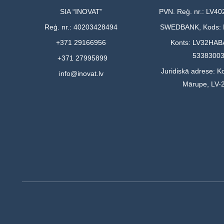
SIA “INOVAT”
PVN. Reģ. nr.: LV4
Reģ. nr.: 40203428494
SWEDBANK, Kods:
+371 29166956
Konts: LV32HAB
5338300
+371 27995899
Juridiskā adrese: Ko
info@inovat.lv
Mārupe, LV-