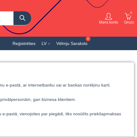
0
Mans konts
Grozs
Reģistrēties
LV
Vēlmju Saraksts
 e-pastā, ar internetbanku vai ar bankas norēķinu karti.
n privātpersonām, gan biznesa klientiem.
e-pastā, vienojoties par piegādi, tiks nosūtīts priekšapmaksas