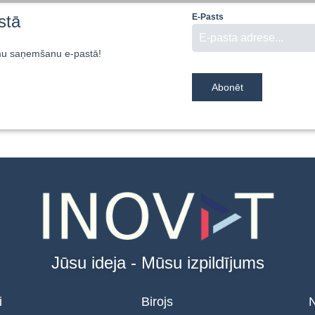
stā
E-Pasts
mu saņemšanu e-pastā!
Abonēt
Jūsu ideja - Mūsu izpildījums
i
Birojs
N