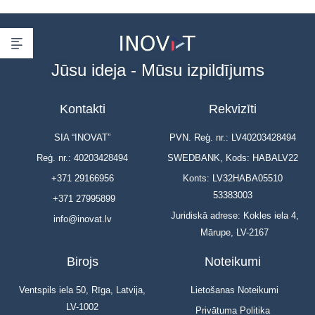
Jūsu ideja - Mūsu izpildījums
Kontakti
Rekvizīti
SIA “INOVAT”
PVN. Reģ. nr.: LV40203428494
Reģ. nr.: 40203428494
SWEDBANK, Kods: HABALV22
+371 29166956
Konts: LV32HABA05510
53383003
+371 27995899
Juridiskā adrese: Kokles iela 4,
info@inovat.lv
Mārupe, LV-2167
Birojs
Noteikumi
Ventspils iela 50, Rīga, Latvija,
Lietošanas Noteikumi
LV-1002
Privātuma Politika