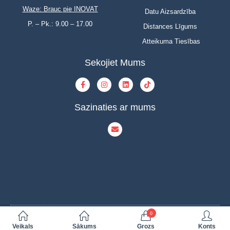
Waze: Brauc pie INOVAT
Datu Aizsardzība
P. – Pk.: 9.00 – 17.00
Distances Līgums
Atteikuma Tiesības
Sekojiet Mums
Sazinaties ar mums
0
© Copyright 2023 | INOVAT | All Rights Reserved | Powered by INOVAT
Veikals
Sākums
Grozs
Konts