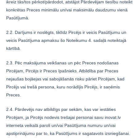
ikreiz tās/tos pērkot/pārdodot, atstājot Pārdevējam tiesību noteikt
konkrētas Preces minimālu un/vai maksimālu daudzumu vienā
Pasūtījumā.
2.2. Darījums ir noslēgts, tiklīdz Pircējs ir veicis Pasūtījumu un
veicis Pasūtījuma apmaksu šo Noteikumu 4. sadaļā noteiktajā
kārtībā.
2.3. Pēc maksājuma veikšanas un pēc Preces nodošanas
Pircējam, Pircējs ir Preces īpašnieks. Atbildība par Preces
nejaušas bojāejas vai sabojāšanās risku pāriet Pircējam, kad
Pircējs vai trešā persona, kuru norādījis Pircējs, ir saņēmis
Preces.
2.4. Pārdevējs nav atbildīgs par sekām, kas var iestāties
Pircējam, ja Pircējs nodevis trešajai personai savu inovat.lv
interneta veikalā paroli un/vai Pasūtījuma numuru un/vai
apstiprinājumu par to, ka Pasūtījums ir sagatavots izsniegšanai.