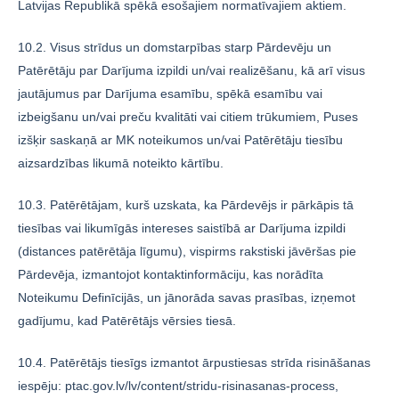
Latvijas Republikā spēkā esošajiem normatīvajiem aktiem.
10.2. Visus strīdus un domstarpības starp Pārdevēju un
Patērētāju par Darījuma izpildi un/vai realizēšanu, kā arī visus
jautājumus par Darījuma esamību, spēkā esamību vai
izbeigšanu un/vai preču kvalitāti vai citiem trūkumiem, Puses
izšķir saskaņā ar MK noteikumos un/vai Patērētāju tiesību
aizsardzības likumā noteikto kārtību.
10.3. Patērētājam, kurš uzskata, ka Pārdevējs ir pārkāpis tā
tiesības vai likumīgās intereses saistībā ar Darījuma izpildi
(distances patērētāja līgumu), vispirms rakstiski jāvēršas pie
Pārdevēja, izmantojot kontaktinformāciju, kas norādīta
Noteikumu Definīcijās, un jānorāda savas prasības, izņemot
gadījumu, kad Patērētājs vērsies tiesā.
10.4. Patērētājs tiesīgs izmantot ārpustiesas strīda risināšanas
iespēju: ptac.gov.lv/lv/content/stridu-risinasanas-process,