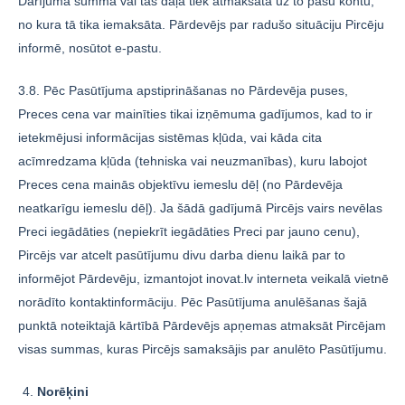
Darījuma summa vai tās daļa tiek atmaksāta uz to pašu kontu,
no kura tā tika iemaksāta. Pārdevējs par radušo situāciju Pircēju
informē, nosūtot e-pastu.
3.8. Pēc Pasūtījuma apstiprināšanas no Pārdevēja puses,
Preces cena var mainīties tikai izņēmuma gadījumos, kad to ir
ietekmējusi informācijas sistēmas kļūda, vai kāda cita
acīmredzama kļūda (tehniska vai neuzmanības), kuru labojot
Preces cena mainās objektīvu iemeslu dēļ (no Pārdevēja
neatkarīgu iemeslu dēļ). Ja šādā gadījumā Pircējs vairs nevēlas
Preci iegādāties (nepiekrīt iegādāties Preci par jauno cenu),
Pircējs var atcelt pasūtījumu divu darba dienu laikā par to
informējot Pārdevēju, izmantojot inovat.lv interneta veikalā vietnē
norādīto kontaktinformāciju. Pēc Pasūtījuma anulēšanas šajā
punktā noteiktajā kārtībā Pārdevējs apņemas atmaksāt Pircējam
visas summas, kuras Pircējs samaksājis par anulēto Pasūtījumu.
Norēķini