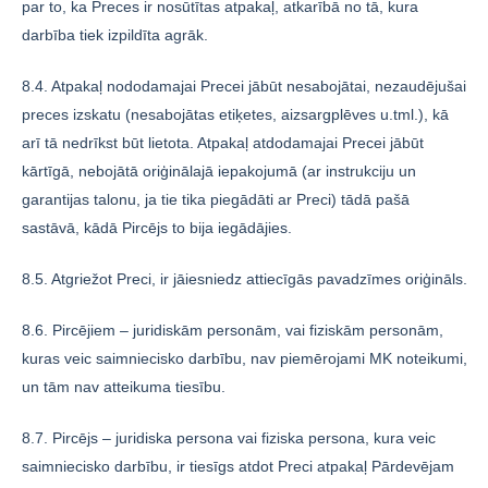
par to, ka Preces ir nosūtītas atpakaļ, atkarībā no tā, kura
darbība tiek izpildīta agrāk.
8.4. Atpakaļ nododamajai Precei jābūt nesabojātai, nezaudējušai
preces izskatu (nesabojātas etiķetes, aizsargplēves u.tml.), kā
arī tā nedrīkst būt lietota. Atpakaļ atdodamajai Precei jābūt
kārtīgā, nebojātā oriģinālajā iepakojumā (ar instrukciju un
garantijas talonu, ja tie tika piegādāti ar Preci) tādā pašā
sastāvā, kādā Pircējs to bija iegādājies.
8.5. Atgriežot Preci, ir jāiesniedz attiecīgās pavadzīmes oriģināls.
8.6. Pircējiem – juridiskām personām, vai fiziskām personām,
kuras veic saimniecisko darbību, nav piemērojami MK noteikumi,
un tām nav atteikuma tiesību.
8.7. Pircējs – juridiska persona vai fiziska persona, kura veic
saimniecisko darbību, ir tiesīgs atdot Preci atpakaļ Pārdevējam