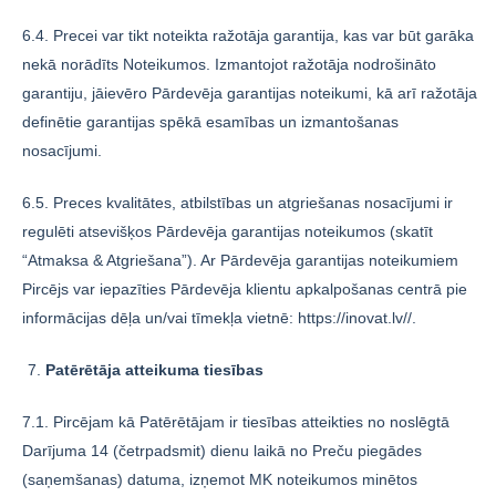
6.4. Precei var tikt noteikta ražotāja garantija, kas var būt garāka
nekā norādīts Noteikumos. Izmantojot ražotāja nodrošināto
garantiju, jāievēro Pārdevēja garantijas noteikumi, kā arī ražotāja
definētie garantijas spēkā esamības un izmantošanas
nosacījumi.
6.5. Preces kvalitātes, atbilstības un atgriešanas nosacījumi ir
regulēti atsevišķos Pārdevēja garantijas noteikumos (skatīt
“Atmaksa & Atgriešana”). Ar Pārdevēja garantijas noteikumiem
Pircējs var iepazīties Pārdevēja klientu apkalpošanas centrā pie
informācijas dēļa un/vai tīmekļa vietnē: https://inovat.lv//.
Patērētāja atteikuma tiesības
7.1. Pircējam kā Patērētājam ir tiesības atteikties no noslēgtā
Darījuma 14 (četrpadsmit) dienu laikā no Preču piegādes
(saņemšanas) datuma, izņemot MK noteikumos minētos