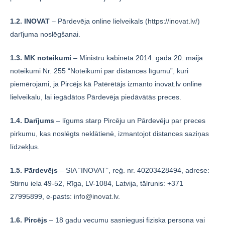
1.2. INOVAT
– Pārdevēja online lielveikals (
https://inovat.lv/
)
darījuma noslēgšanai.
1.3. MK noteikumi
– Ministru kabineta 2014. gada 20. maija
noteikumi Nr. 255 “Noteikumi par distances līgumu”, kuri
piemērojami, ja Pircējs kā Patērētājs izmanto inovat.lv online
lielveikalu, lai iegādātos Pārdevēja piedāvātās preces.
1.4. Darījums
– līgums starp Pircēju un Pārdevēju par preces
pirkumu, kas noslēgts neklātienē, izmantojot distances saziņas
līdzekļus.
1.5. Pārdevējs
– SIA “INOVAT”, reģ. nr. 40203428494, adrese:
Stirnu iela 49-52, Rīga, LV-1084, Latvija, tālrunis: +371
27995899, e-pasts:
info@inovat.lv
.
1.6. Pircējs
– 18 gadu vecumu sasniegusi fiziska persona vai