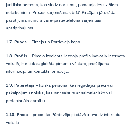
juridiska persona, kas slēdz darījumu, pamatojoties uz šiem
noteikumiem. Preces saņemšanas brīdī Pircējam jāuzrāda
pasūtījuma numurs vai e-pastā/telefonā saņemtais
apstiprinājums.
1.7. Puses
– Pircējs un Pārdevējs kopā.
1.8. Profils
– Pircēja izveidots lietotāja profils inovat.lv interneta
veikalā, kur tiek saglabāta pirkumu vēsture, pasūtījumu
informācija un kontaktinformācija.
1.9. Patērētājs
– fiziska persona, kas iegādājas preci vai
pakalpojumu nolūkā, kas nav saistīts ar saimniecisko vai
profesionālo darbību.
1.10. Prece
– prece, ko Pārdevējs piedāvā inovat.lv interneta
veikalā.