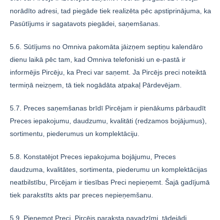
norādīto adresi, tad piegāde tiek realizēta pēc apstiprinājuma, ka
Pasūtījums ir sagatavots piegādei, saņemšanas.
5.6. Sūtījums no Omniva pakomāta jāizņem septiņu kalendāro
dienu laikā pēc tam, kad Omniva telefoniski un e-pastā ir
informējis Pircēju, ka Preci var saņemt. Ja Pircējs preci noteiktā
termiņā neizņem, tā tiek nogādāta atpakaļ Pārdevējam.
5.7. Preces saņemšanas brīdī Pircējam ir pienākums pārbaudīt
Preces iepakojumu, daudzumu, kvalitāti (redzamos bojājumus),
sortimentu, piederumus un komplektāciju.
5.8. Konstatējot Preces iepakojuma bojājumu, Preces
daudzuma, kvalitātes, sortimenta, piederumu un komplektācijas
neatbilstību, Pircējam ir tiesības Preci nepieņemt. Šajā gadījumā
tiek parakstīts akts par preces nepieņemšanu.
5.9. Pieņemot Preci, Pircējs paraksta pavadzīmi, tādejādi