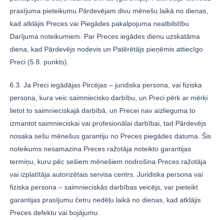
prasījuma pieteikumu Pārdevējam divu mēnešu laikā no dienas,
kad atklājis Preces vai Piegādes pakalpojuma neatbilstību
Darījuma noteikumiem. Par Preces iegādes dienu uzskatāma
diena, kad Pārdevējs nodevis un Patērētājs pieņēmis attiecīgo
Preci (5.8. punkts).
6.3. Ja Preci iegādājas Pircējas – juridiska persona, vai fiziska
persona, kura veic saimniecisko darbību, un Preci pērk ar mērķi
lietot to saimnieciskajā darbībā, un Precei nav aizlieguma to
izmantot saimnieciskai vai profesionālai darbībai, tad Pārdevējs
nosaka sešu mēnešus garantiju no Preces piegādes datuma. Šis
noteikums nesamazina Preces ražotāja noteikto garantijas
termiņu, kuru pēc sešiem mēnešiem nodrošina Preces ražotāja
vai izplatītāja autorizētais servisa centrs. Juridiska persona vai
fiziska persona – saimnieciskās darbības veicējs, var pieteikt
garantijas prasījumu četru nedēļu laikā no dienas, kad atklājis
Preces defektu vai bojājumu.