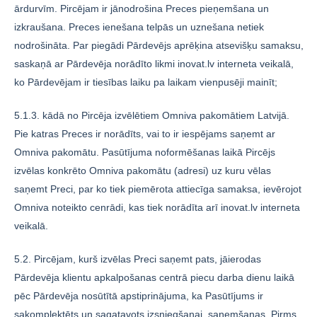
ārdurvīm. Pircējam ir jānodrošina Preces pieņemšana un
izkraušana. Preces ienešana telpās un uznešana netiek
nodrošināta. Par piegādi Pārdevējs aprēķina atsevišķu samaksu,
saskaņā ar Pārdevēja norādīto likmi inovat.lv interneta veikalā,
ko Pārdevējam ir tiesības laiku pa laikam vienpusēji mainīt;
5.1.3. kādā no Pircēja izvēlētiem Omniva pakomātiem Latvijā.
Pie katras Preces ir norādīts, vai to ir iespējams saņemt ar
Omniva pakomātu. Pasūtījuma noformēšanas laikā Pircējs
izvēlas konkrēto Omniva pakomātu (adresi) uz kuru vēlas
saņemt Preci, par ko tiek piemērota attiecīga samaksa, ievērojot
Omniva noteikto cenrādi, kas tiek norādīta arī inovat.lv interneta
veikalā.
5.2. Pircējam, kurš izvēlas Preci saņemt pats, jāierodas
Pārdevēja klientu apkalpošanas centrā piecu darba dienu laikā
pēc Pārdevēja nosūtītā apstiprinājuma, ka Pasūtījums ir
sakomplektēts un sagatavots izsniegšanai, saņemšanas. Pirms