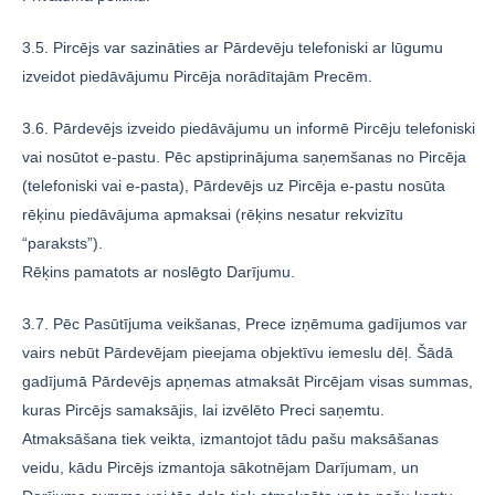
3.5. Pircējs var sazināties ar Pārdevēju telefoniski ar lūgumu
izveidot piedāvājumu Pircēja norādītajām Precēm.
3.6. Pārdevējs izveido piedāvājumu un informē Pircēju telefoniski
vai nosūtot e-pastu. Pēc apstiprinājuma saņemšanas no Pircēja
(telefoniski vai e-pasta), Pārdevējs uz Pircēja e-pastu nosūta
rēķinu piedāvājuma apmaksai (rēķins nesatur rekvizītu
“paraksts”).
Rēķins pamatots ar noslēgto Darījumu.
3.7. Pēc Pasūtījuma veikšanas, Prece izņēmuma gadījumos var
vairs nebūt Pārdevējam pieejama objektīvu iemeslu dēļ. Šādā
gadījumā Pārdevējs apņemas atmaksāt Pircējam visas summas,
kuras Pircējs samaksājis, lai izvēlēto Preci saņemtu.
Atmaksāšana tiek veikta, izmantojot tādu pašu maksāšanas
veidu, kādu Pircējs izmantoja sākotnējam Darījumam, un