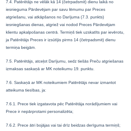
7.4. Patērētājs ne vēlāk kā 14 (četrpadsmit) dienu laikā no
iesnieguma Pārdevējam par savu lēmumu par Preces
atgriešanu, vai atkāpšanos no Darījuma (7.3. punkts)
iesniegšanas dienas, atgriež vai nodod Preces Pārdevējam
klientu apkalpošanas centrā. Termiņš tiek uzskatīts par ievērotu,
ja Patērētājs Preces ir izsūtījis pirms 14 (četrpadsmit) dienu
termiņa beigām.
7.5. Patērētājs, atceļot Darījumu, sedz tiešās Preču atgriešanas
izmaksas saskaņā ar MK noteikumu 19. punktu.
7.6. Saskaņā ar MK noteikumiem Patērētājs nevar izmantot
atteikuma tiesības, ja:
7.6.1. Prece tiek izgatavota pēc Patērētāja norādījumiem vai
Prece ir nepārprotami personalizēta;
7.6.2. Prece ātri bojājas vai tai drīz beidzas derīguma termiņš;