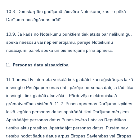
10.8. Domstarpību gadījumā jāievēro Noteikumi, kas ir spēkā
Darījuma noslēgšanas brīdī.
10.9. Ja kāds no Noteikumu punktiem tiek atzīts par nelikumīgu,
spēkā neesošu vai nepiemērojamu, pārējie Noteikumu
nosacījumi paliek spēkā un piemērojami pilnā apmērā.
Personas datu aizsardzība
11.1. inovat.lv interneta veikalā tiek glabāti tikai reģistrācijas laikā
iesniegtie Pircēja personas dati, pārējie personas dati, ja tādi tika
iesniegti, tiek glabāti atsevišķi – Pārdevēja elektroniskajā
grāmatvedības sistēmā. 11.2. Puses apņemas Darījuma izpildes
laikā iegūtos personas datus apstrādāt tikai Darījuma mērķiem.
Apstrādājot personas datus Puses ievēro Latvijas Republikas
tiesību aktu prasības. Apstrādājot personas datus, Pusēm nav
tiesību nodot šādus datus ārpus Eiropas Savienības vai Eiropas