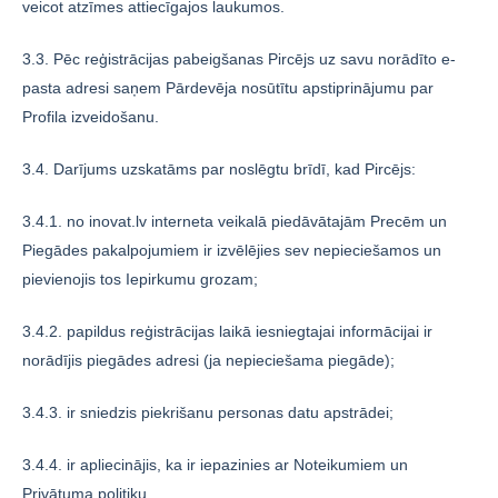
veicot atzīmes attiecīgajos laukumos.
3.3. Pēc reģistrācijas pabeigšanas Pircējs uz savu norādīto e-
pasta adresi saņem Pārdevēja nosūtītu apstiprinājumu par
Profila izveidošanu.
3.4. Darījums uzskatāms par noslēgtu brīdī, kad Pircējs:
3.4.1. no inovat.lv interneta veikalā piedāvātajām Precēm un
Piegādes pakalpojumiem ir izvēlējies sev nepieciešamos un
pievienojis tos Iepirkumu grozam;
3.4.2. papildus reģistrācijas laikā iesniegtajai informācijai ir
norādījis piegādes adresi (ja nepieciešama piegāde);
3.4.3. ir sniedzis piekrišanu personas datu apstrādei;
3.4.4. ir apliecinājis, ka ir iepazinies ar Noteikumiem un
Privātuma politiku.