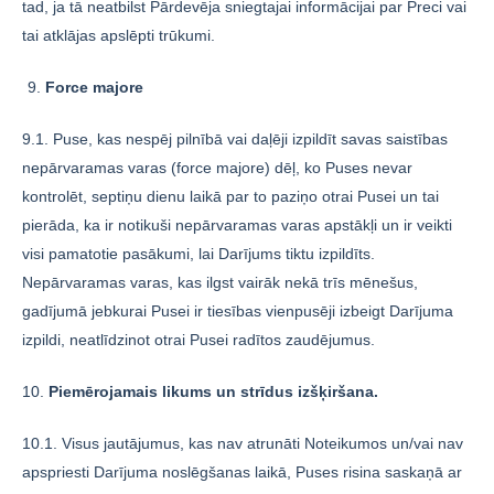
tad, ja tā neatbilst Pārdevēja sniegtajai informācijai par Preci vai
tai atklājas apslēpti trūkumi.
Force majore
9.1. Puse, kas nespēj pilnībā vai daļēji izpildīt savas saistības
nepārvaramas varas (force majore) dēļ, ko Puses nevar
kontrolēt, septiņu dienu laikā par to paziņo otrai Pusei un tai
pierāda, ka ir notikuši nepārvaramas varas apstākļi un ir veikti
visi pamatotie pasākumi, lai Darījums tiktu izpildīts.
Nepārvaramas varas, kas ilgst vairāk nekā trīs mēnešus,
gadījumā jebkurai Pusei ir tiesības vienpusēji izbeigt Darījuma
izpildi, neatlīdzinot otrai Pusei radītos zaudējumus.
10.
Piemērojamais likums un strīdus izšķiršana.
10.1. Visus jautājumus, kas nav atrunāti Noteikumos un/vai nav
apspriesti Darījuma noslēgšanas laikā, Puses risina saskaņā ar