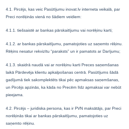
4.1. Pircējs, kas veic Pasūtījumu inovat.lv interneta veikalā, par
Preci norēķinās vienā no šādiem veidiem:
4.1.1. tiešsaistē ar bankas pārskaitījumu vai norēķinu karti;
4.1.2. ar bankas pārskaitījumu, pamatojoties uz saņemto rēķinu.
Rēķins nesatur rekvizītu “paraksts” un ir pamatots ar Darījumu;
4.1.3. skaidrā naudā vai ar norēķinu karti Preces saņemšanas
laikā Pārdevēja klientu apkalpošanas centrā. Pasūtījums šādā
gadījumā tiek sakomplektēts tikai pēc apmaksas saņemšanas,
un Pircējs apzinās, ka kāda no Precēm līdz apmaksai var nebūt
pieejama.
4.2. Pircējs – juridiska persona, kas ir PVN maksātājs, par Preci
norēķinās tikai ar bankas pārskaitījumu, pamatojoties uz
saņemto rēķinu.