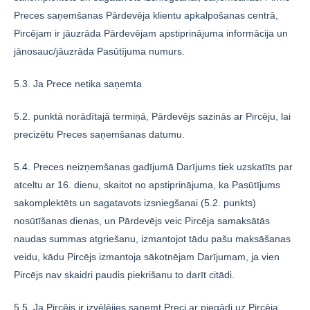
Preces saņemšanas Pārdevēja klientu apkalpošanas centrā,
Pircējam ir jāuzrāda Pārdevējam apstiprinājuma informācija un
jānosauc/jāuzrāda Pasūtījuma numurs.
5.3. Ja Prece netika saņemta
5.2. punktā norādītajā termiņā, Pārdevējs sazinās ar Pircēju, lai
precizētu Preces saņemšanas datumu.
5.4. Preces neizņemšanas gadījumā Darījums tiek uzskatīts par
atceltu ar 16. dienu, skaitot no apstiprinājuma, ka Pasūtījums
sakomplektēts un sagatavots izsniegšanai (5.2. punkts)
nosūtīšanas dienas, un Pārdevējs veic Pircēja samaksātās
naudas summas atgriešanu, izmantojot tādu pašu maksāšanas
veidu, kādu Pircējs izmantoja sākotnējam Darījumam, ja vien
Pircējs nav skaidri paudis piekrišanu to darīt citādi.
5.5. Ja Pircējs ir izvēlējies saņemt Preci ar piegādi uz Pircēja