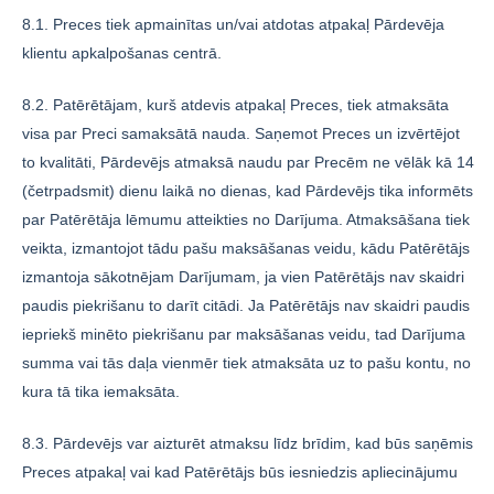
8.1. Preces tiek apmainītas un/vai atdotas atpakaļ Pārdevēja
klientu apkalpošanas centrā.
8.2. Patērētājam, kurš atdevis atpakaļ Preces, tiek atmaksāta
visa par Preci samaksātā nauda. Saņemot Preces un izvērtējot
to kvalitāti, Pārdevējs atmaksā naudu par Precēm ne vēlāk kā 14
(četrpadsmit) dienu laikā no dienas, kad Pārdevējs tika informēts
par Patērētāja lēmumu atteikties no Darījuma. Atmaksāšana tiek
veikta, izmantojot tādu pašu maksāšanas veidu, kādu Patērētājs
izmantoja sākotnējam Darījumam, ja vien Patērētājs nav skaidri
paudis piekrišanu to darīt citādi. Ja Patērētājs nav skaidri paudis
iepriekš minēto piekrišanu par maksāšanas veidu, tad Darījuma
summa vai tās daļa vienmēr tiek atmaksāta uz to pašu kontu, no
kura tā tika iemaksāta.
8.3. Pārdevējs var aizturēt atmaksu līdz brīdim, kad būs saņēmis
Preces atpakaļ vai kad Patērētājs būs iesniedzis apliecinājumu