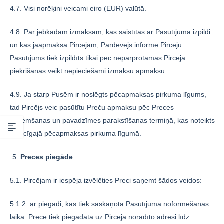
4.7. Visi norēķini veicami eiro (EUR) valūtā.
4.8. Par jebkādām izmaksām, kas saistītas ar Pasūtījuma izpildi
un kas jāapmaksā Pircējam, Pārdevējs informē Pircēju.
Pasūtījums tiek izpildīts tikai pēc nepārprotamas Pircēja
piekrišanas veikt nepieciešami izmaksu apmaksu.
4.9. Ja starp Pusēm ir noslēgts pēcapmaksas pirkuma līgums,
tad Pircējs veic pasūtītu Preču apmaksu pēc Preces
saņemšanas un pavadzīmes parakstīšanas termiņā, kas noteikts
attiecīgajā pēcapmaksas pirkuma līgumā.
Preces piegāde
5.1. Pircējam ir iespēja izvēlēties Preci saņemt šādos veidos:
5.1.2. ar piegādi, kas tiek saskaņota Pasūtījuma noformēšanas
laikā. Prece tiek piegādāta uz Pircēja norādīto adresi līdz