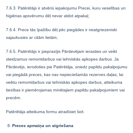
7.6.3. Patērētājs ir atvēris iepakojumu Precei, kuru veselības un
higiēnas apsvērumu dēļ nevar atdot atpakaļ;
7.6.4. Prece tās īpašību dēļ pēc piegādes ir neatgriezeniski
sajaukusies ar citām lietām;
7.6.5. Patērētājs ir pieprasījis Pārdevējam ierasties un veikt
steidzamus remontdarbus vai tehniskās apkopes darbus. Ja
Pārdevējs, ierodoties pie Patērētāja, sniedz papildu pakalpojumu
vai piegādā preces, kas nav nepieciešamās rezerves daļas, lai
veiktu remontdarbus vai tehniskās apkopes darbus, atteikuma
tiesības ir piemērojamas minētajiem papildu pakalpojumiem vai
precēm.
Patērētāja atteikuma formu atradīsiet
šeit.
Preces apmaiņa un atgriešana