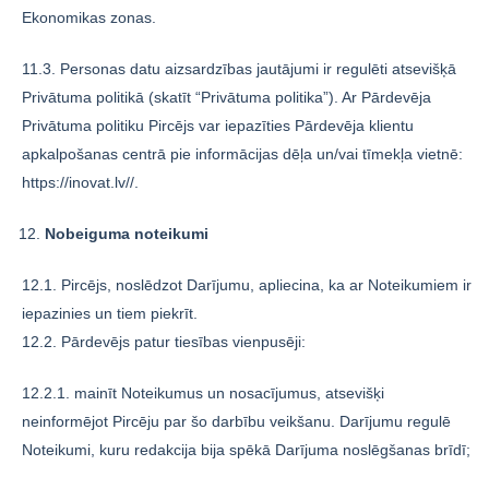
Ekonomikas zonas.
11.3. Personas datu aizsardzības jautājumi ir regulēti atsevišķā
Privātuma politikā (skatīt “Privātuma politika”). Ar Pārdevēja
Privātuma politiku Pircējs var iepazīties Pārdevēja klientu
apkalpošanas centrā pie informācijas dēļa un/vai tīmekļa vietnē:
https://inovat.lv//.
Nobeiguma noteikumi
12.1. Pircējs, noslēdzot Darījumu, apliecina, ka ar Noteikumiem ir
iepazinies un tiem piekrīt.
12.2. Pārdevējs patur tiesības vienpusēji:
12.2.1. mainīt Noteikumus un nosacījumus, atsevišķi
neinformējot Pircēju par šo darbību veikšanu. Darījumu regulē
Noteikumi, kuru redakcija bija spēkā Darījuma noslēgšanas brīdī;