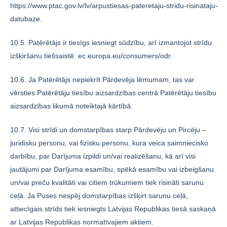
https://www.ptac.gov.lv/lv/arpustiesas-pateretaju-stridu-risinataju-
datubaze.
10.5. Patērētājs ir tiesīgs iesniegt sūdzību, arī izmantojot strīdu
izšķiršanu tiešsaistē: ec.europa.eu/consumers/odr.
10.6. Ja Patērētājs nepiekrīt Pārdevēja lēmumam, tas var
vērsties Patērētāju tiesību aizsardzības centrā Patērētāju tiesību
aizsardzības likumā noteiktajā kārtībā.
10.7. Visi strīdi un domstarpības starp Pārdevēju un Pircēju –
juridisku personu, vai fizisku personu, kura veica saimniecisko
darbību, par Darījuma izpildi un/vai realizēšanu, kā arī visi
jautājumi par Darījuma esamību, spēkā esamību vai izbeigšanu
un/vai preču kvalitāti vai citiem trūkumiem tiek risināti sarunu
ceļā. Ja Puses nespēj domstarpības izšķirt sarunu ceļā,
attiecīgais strīds tiek iesniegts Latvijas Republikas tiesā saskaņā
ar Latvijas Republikas normatīvajiem aktiem.