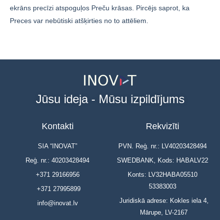
ekrāns precīzi atspoguļos Preču krāsas. Pircējs saprot, ka
Preces var nebūtiski atšķirties no to attēliem.
Jūsu ideja - Mūsu izpildījums
Kontakti
Rekvizīti
SIA “INOVAT”
PVN. Reģ. nr.: LV40203428494
Reģ. nr.: 40203428494
SWEDBANK, Kods: HABALV22
+371 29166956
Konts: LV32HABA05510
53383003
+371 27995899
Juridiskā adrese: Kokles iela 4,
info@inovat.lv
Mārupe, LV-2167