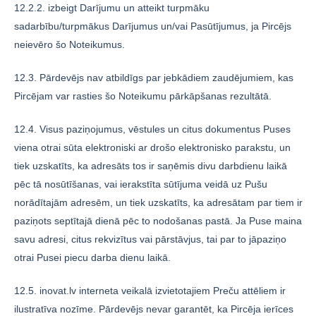
12.2.2. izbeigt Darījumu un atteikt turpmāku
sadarbību/turpmākus Darījumus un/vai Pasūtījumus, ja Pircējs
neievēro šo Noteikumus.
12.3. Pārdevējs nav atbildīgs par jebkādiem zaudējumiem, kas
Pircējam var rasties šo Noteikumu pārkāpšanas rezultātā.
12.4. Visus paziņojumus, vēstules un citus dokumentus Puses
viena otrai sūta elektroniski ar drošo elektronisko parakstu, un
tiek uzskatīts, ka adresāts tos ir saņēmis divu darbdienu laikā
pēc tā nosūtīšanas, vai ierakstīta sūtījuma veidā uz Pušu
norādītajām adresēm, un tiek uzskatīts, ka adresātam par tiem ir
paziņots septītajā dienā pēc to nodošanas pastā. Ja Puse maina
savu adresi, citus rekvizītus vai pārstāvjus, tai par to jāpaziņo
otrai Pusei piecu darba dienu laikā.
12.5. inovat.lv interneta veikalā izvietotajiem Preču attēliem ir
ilustratīva nozīme. Pārdevējs nevar garantēt, ka Pircēja ierīces