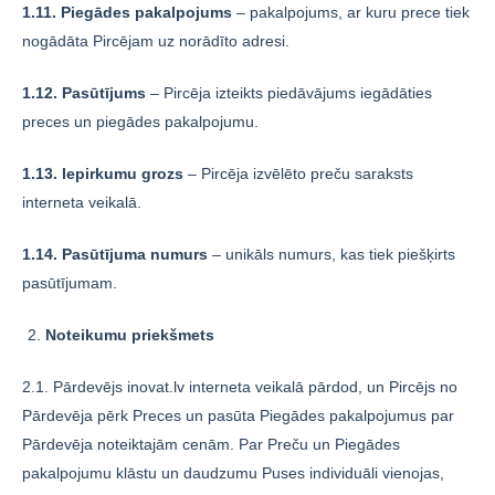
1.11. Piegādes pakalpojums
– pakalpojums, ar kuru prece tiek
nogādāta Pircējam uz norādīto adresi.
1.12. Pasūtījums
– Pircēja izteikts piedāvājums iegādāties
preces un piegādes pakalpojumu.
1.13. Iepirkumu grozs
– Pircēja izvēlēto preču saraksts
interneta veikalā.
1.14. Pasūtījuma numurs
– unikāls numurs, kas tiek piešķirts
pasūtījumam.
Noteikumu priekšmets
2.1. Pārdevējs inovat.lv interneta veikalā pārdod, un Pircējs no
Pārdevēja pērk Preces un pasūta Piegādes pakalpojumus par
Pārdevēja noteiktajām cenām. Par Preču un Piegādes
pakalpojumu klāstu un daudzumu Puses individuāli vienojas,