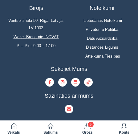
Birojs
Noteikumi
Ventspils iela 50, Rīga, Latvija,
Lietošanas Noteikumi
LV-1002
Privātuma Politika
Waze: Brauc pie INOVAT
Datu Aizsardzība
P. – Pk.: 9.00 – 17.00
Distances Līgums
Atteikuma Tiesības
Sekojiet Mums
Sazinaties ar mums
0
Veikals
Sākums
Grozs
Konts