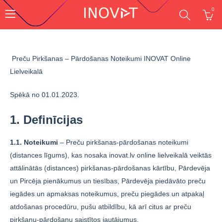
0
Preču Pirkšanas – Pārdošanas Noteikumi INOVAT Online
Lielveikalā
Spēkā no 01.01.2023.
1. Definīcijas
1.1. Noteikumi
– Preču pirkšanas-pārdošanas noteikumi
(distances līgums), kas nosaka inovat.lv online lielveikalā veiktās
attālinātās (distances) pirkšanas-pārdošanas kārtību, Pārdevēja
un Pircēja pienākumus un tiesības, Pārdevēja piedāvāto preču
iegādes un apmaksas noteikumus, preču piegādes un atpakaļ
atdošanas procedūru, pušu atbildību, kā arī citus ar preču
pirkšanu-pārdošanu saistītos jautājumus.