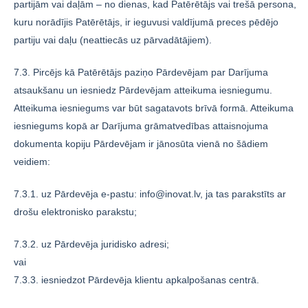
partijām vai daļām – no dienas, kad Patērētājs vai trešā persona,
kuru norādījis Patērētājs, ir ieguvusi valdījumā preces pēdējo
partiju vai daļu (neattiecās uz pārvadātājiem).
7.3. Pircējs kā Patērētājs paziņo Pārdevējam par Darījuma
atsaukšanu un iesniedz Pārdevējam atteikuma iesniegumu.
Atteikuma iesniegums var būt sagatavots brīvā formā. Atteikuma
iesniegums kopā ar Darījuma grāmatvedības attaisnojuma
dokumenta kopiju Pārdevējam ir jānosūta vienā no šādiem
veidiem:
7.3.1. uz Pārdevēja e-pastu: info@inovat.lv, ja tas parakstīts ar
drošu elektronisko parakstu;
7.3.2. uz Pārdevēja juridisko adresi;
vai
7.3.3. iesniedzot Pārdevēja klientu apkalpošanas centrā.