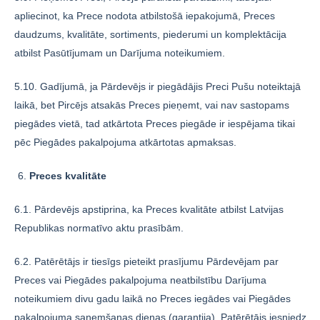
apliecinot, ka Prece nodota atbilstošā iepakojumā, Preces
daudzums, kvalitāte, sortiments, piederumi un komplektācija
atbilst Pasūtījumam un Darījuma noteikumiem.
5.10. Gadījumā, ja Pārdevējs ir piegādājis Preci Pušu noteiktajā
laikā, bet Pircējs atsakās Preces pieņemt, vai nav sastopams
piegādes vietā, tad atkārtota Preces piegāde ir iespējama tikai
pēc Piegādes pakalpojuma atkārtotas apmaksas.
Preces kvalitāte
6.1. Pārdevējs apstiprina, ka Preces kvalitāte atbilst Latvijas
Republikas normatīvo aktu prasībām.
6.2. Patērētājs ir tiesīgs pieteikt prasījumu Pārdevējam par
Preces vai Piegādes pakalpojuma neatbilstību Darījuma
noteikumiem divu gadu laikā no Preces iegādes vai Piegādes
pakalpojuma saņemšanas dienas (garantija). Patērētājs iesniedz