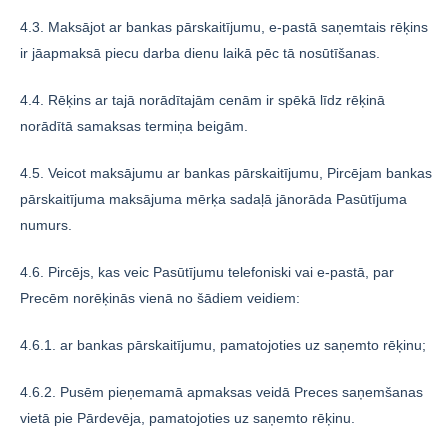
4.3. Maksājot ar bankas pārskaitījumu, e-pastā saņemtais rēķins
ir jāapmaksā piecu darba dienu laikā pēc tā nosūtīšanas.
4.4. Rēķins ar tajā norādītajām cenām ir spēkā līdz rēķinā
norādītā samaksas termiņa beigām.
4.5. Veicot maksājumu ar bankas pārskaitījumu, Pircējam bankas
pārskaitījuma maksājuma mērķa sadaļā jānorāda Pasūtījuma
numurs.
4.6. Pircējs, kas veic Pasūtījumu telefoniski vai e-pastā, par
Precēm norēķinās vienā no šādiem veidiem:
4.6.1. ar bankas pārskaitījumu, pamatojoties uz saņemto rēķinu;
4.6.2. Pusēm pieņemamā apmaksas veidā Preces saņemšanas
vietā pie Pārdevēja, pamatojoties uz saņemto rēķinu.