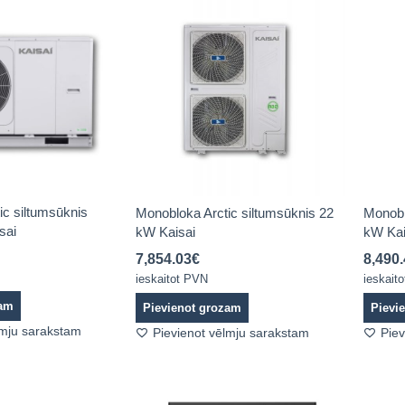
ic siltumsūknis
Monobloka Arctic siltumsūknis 22
Monobl
sai
kW Kaisai
kW Kai
7,854.03
€
8,490
ieskaitot PVN
ieskait
zam
Pievienot grozam
Pievi
lmju sarakstam
Pievienot vēlmju sarakstam
Piev