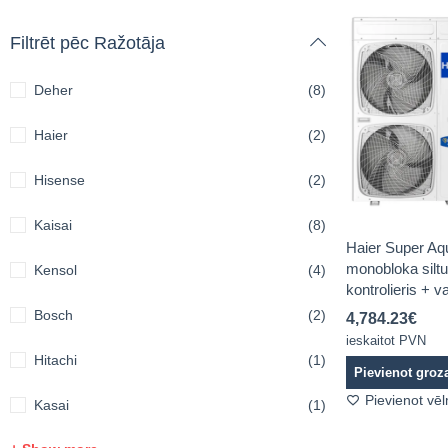
Filtrēt pēc Ražotāja
Deher
(8)
Haier
(2)
Hisense
(2)
Kaisai
(8)
Haier Super Aq
monobloka silt
Kensol
(4)
kontrolieris + 
Bosch
(2)
4,784.23
€
ieskaitot PVN
Hitachi
(1)
Pievienot gro
Pievienot vē
Kasai
(1)