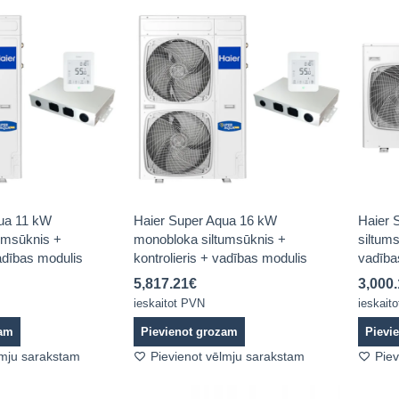
ua 11 kW
Haier Super Aqua 16 kW
Haier 
umsūknis +
monobloka siltumsūknis +
siltums
vadības modulis
kontrolieris + vadības modulis
vadība
5,817.21
€
3,000
ieskaitot PVN
ieskait
zam
Pievienot grozam
Pievi
lmju sarakstam
Pievienot vēlmju sarakstam
Piev