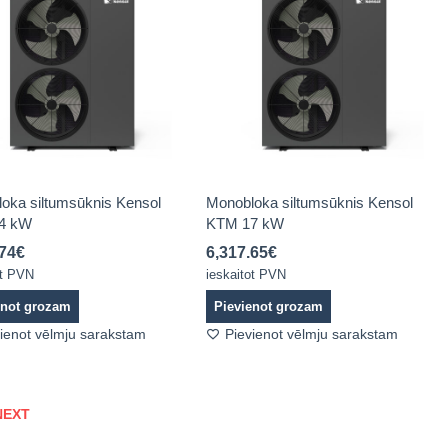
oka siltumsūknis Kensol
Monobloka siltumsūknis Kensol
4 kW
KTM 17 kW
.74
€
6,317.65
€
ot PVN
ieskaitot PVN
enot grozam
Pievienot grozam
ienot vēlmju sarakstam
Pievienot vēlmju sarakstam
NEXT