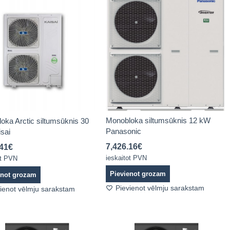
Monobloka siltumsūknis 12 kW
oka Arctic siltumsūknis 30
Panasonic
sai
7,426.16
€
.41
€
ieskaitot PVN
ot PVN
Pievienot grozam
enot grozam
Pievienot vēlmju sarakstam
ienot vēlmju sarakstam