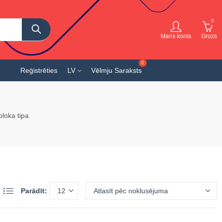
0
Mans konts
Grozs
Reģistrēties
LV
Vēlmju Saraksts
loka tipa
Parādīt: