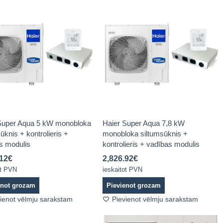
Super Aqua 5 kW monobloka
Haier Super Aqua 7,8 kW
ūknis + kontrolieris +
monobloka siltumsūknis +
s modulis
kontrolieris + vadības modulis
.12
€
2,826.92
€
ot PVN
ieskaitot PVN
enot grozam
Pievienot grozam
ienot vēlmju sarakstam
Pievienot vēlmju sarakstam