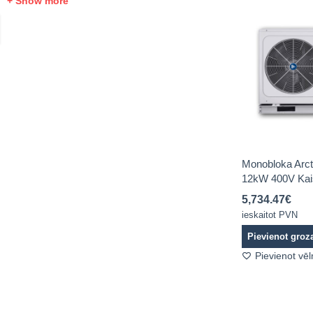
+ Show more
Monobloka Arct
12kW 400V Kai
5,734.47
€
ieskaitot PVN
Pievienot gro
Pievienot vē