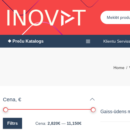
❖ Preču Katalogs
Klientu Servis
Home
Cena, €
Gaiss-ūdens m
Filtrs
Cena:
2,820€
—
11,150€