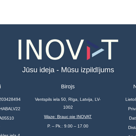
Jūsu ideja - Mūsu izpildījums
i
Birojs
N
0203428494
Ventspils iela 50, Rīga, Latvija, LV-
Lieto
1002
 HABALV22
Priv
Waze: Brauc pie INOVAT
A05510
Dat
3
P. – Pk.: 9.00 – 17.00
Dis
kles iela 4,