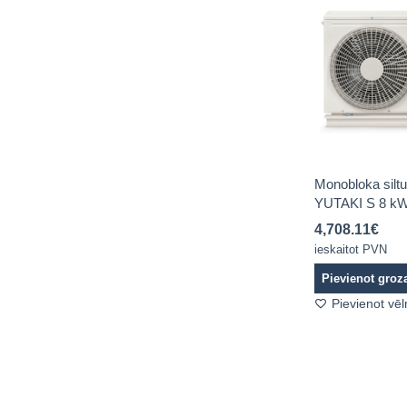
Monobloka sil
YUTAKI S 8 kW 
4,708.11
€
ieskaitot PVN
Pievienot gro
Pievienot vē