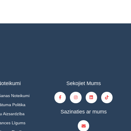
oteikumi
Sekojiet Mums
šanas Noteikumi
ātuma Politika
Sazinaties ar mums
u Aizsardzība
tances Līgums