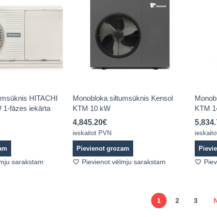
tumsūknis HITACHI
Monobloka siltumsūknis Kensol
Monobl
1-fāzes iekārta
KTM 10 kW
KTM 1
4,845.20
€
5,834
ieskaitot PVN
ieskait
zam
Pievienot grozam
Pievi
lmju sarakstam
Pievienot vēlmju sarakstam
Piev
1
2
3