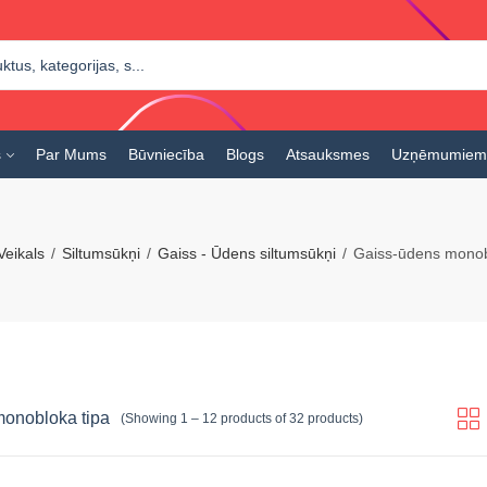
s
Par Mums
Būvniecība
Blogs
Atsauksmes
Uzņēmumiem
Veikals
Siltumsūkņi
Gaiss - Ūdens siltumsūkņi
Gaiss-ūdens monob
onobloka tipa
(Showing 1 – 12 products of 32 products)