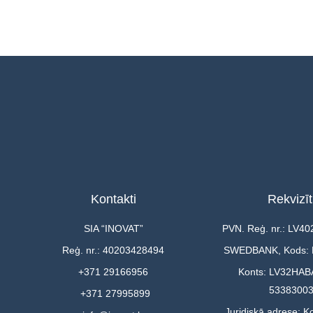
Kontakti
Rekvizīt
SIA “INOVAT”
PVN. Reģ. nr.: LV4
Reģ. nr.: 40203428494
SWEDBANK, Kods:
+371 29166956
Konts: LV32HAB
5338300
+371 27995899
Juridiskā adrese: Ko