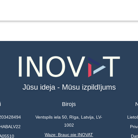
Jūsu ideja - Mūsu izpildījums
i
Birojs
N
0203428494
Ventspils iela 50, Rīga, Latvija, LV-
Lieto
1002
 HABALV22
Priv
Waze: Brauc pie INOVAT
A05510
Dat