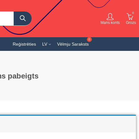
0
Mans konts
Grozs
Reģistrēties
LV
Vēlmju Saraksts
ms pabeigts