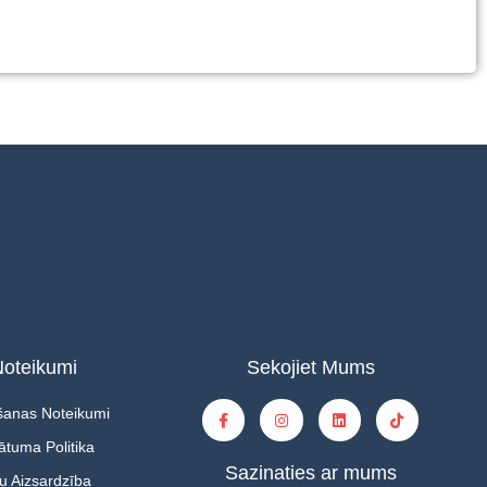
oteikumi
Sekojiet Mums
šanas Noteikumi
ātuma Politika
Sazinaties ar mums
u Aizsardzība