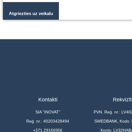
Atgriezties uz veikalu
Kontakti
Rekvizīt
SIA “INOVAT”
PVN. Reģ. nr.: LV4
Reģ. nr.: 40203428494
SWEDBANK, Kods:
+371 29166956
Konts: LV32HAB