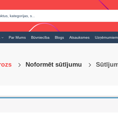
s
Par Mums
Būvniecība
Blogs
Atsauksmes
Uzņēmumiem
rozs
Noformēt sūtījumu
Sūtīju