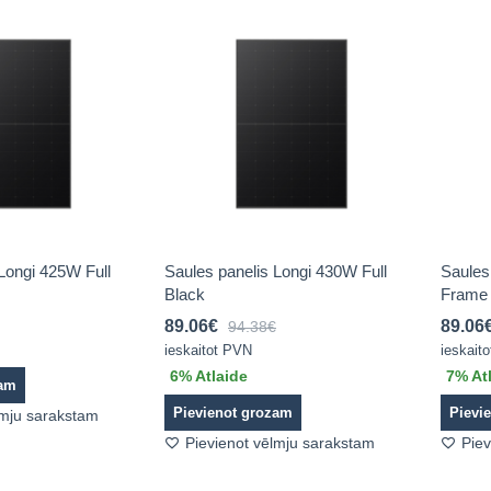
Longi 425W Full
Saules panelis Longi 430W Full
Saules
Black
Frame
89.06
€
89.06
94.38
€
ieskaitot PVN
ieskait
6
% Atlaide
7
% At
zam
Pievienot grozam
Pievi
lmju sarakstam
Pievienot vēlmju sarakstam
Piev