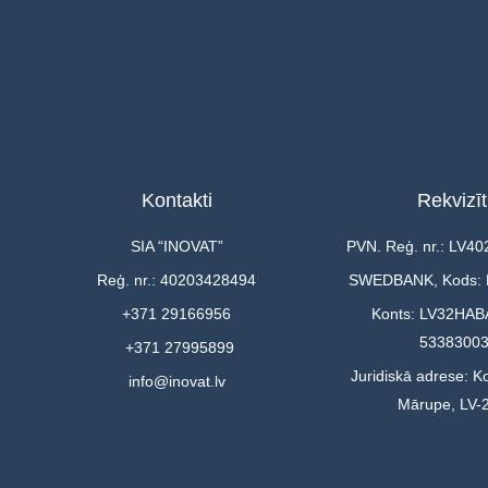
Kontakti
Rekvizīt
SIA “INOVAT”
PVN. Reģ. nr.: LV4
Reģ. nr.: 40203428494
SWEDBANK, Kods:
+371 29166956
Konts: LV32HAB
5338300
+371 27995899
Juridiskā adrese: Ko
info@inovat.lv
Mārupe, LV-