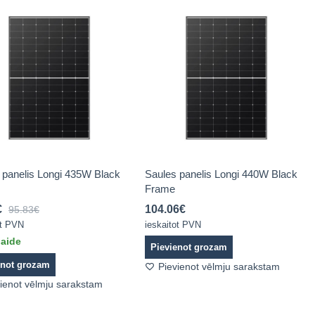
 panelis Longi 435W Black
Saules panelis Longi 440W Black
Frame
€
104.06
€
95.83
€
ot PVN
ieskaitot PVN
laide
Pievienot grozam
enot grozam
Pievienot vēlmju sarakstam
ienot vēlmju sarakstam