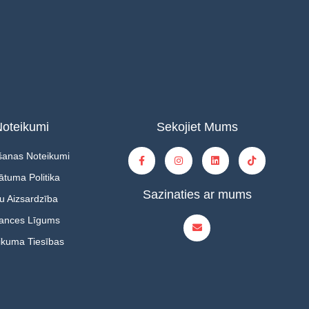
oteikumi
Sekojiet Mums
šanas Noteikumi
ātuma Politika
Sazinaties ar mums
u Aizsardzība
tances Līgums
ikuma Tiesības