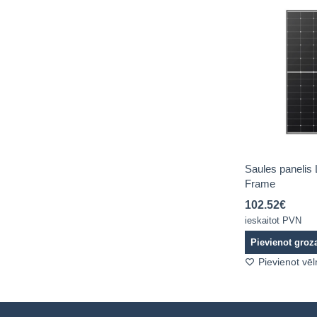
Saules panelis
Frame
102.52
€
ieskaitot PVN
Pievienot gro
Pievienot vē