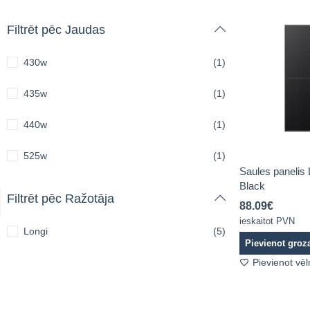
Filtrēt pēc Jaudas
430w
(1)
435w
(1)
440w
(1)
525w
(1)
Saules panelis 
Black
Filtrēt pēc Ražotāja
88.09
€
ieskaitot PVN
Longi
(5)
Pievienot gro
Pievienot vē