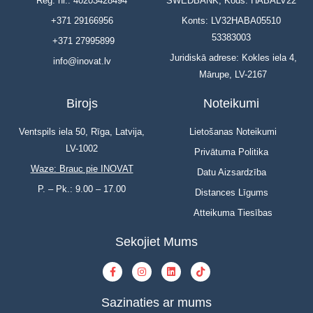
Reģ. nr.: 40203428494
SWEDBANK, Kods: HABALV22
+371 29166956
Konts: LV32HABA05510
53383003
+371 27995899
Juridiskā adrese: Kokles iela 4,
info@inovat.lv
Mārupe, LV-2167
Birojs
Noteikumi
Ventspils iela 50, Rīga, Latvija,
Lietošanas Noteikumi
LV-1002
Privātuma Politika
Waze: Brauc pie INOVAT
Datu Aizsardzība
P. – Pk.: 9.00 – 17.00
Distances Līgums
Atteikuma Tiesības
Sekojiet Mums
Sazinaties ar mums