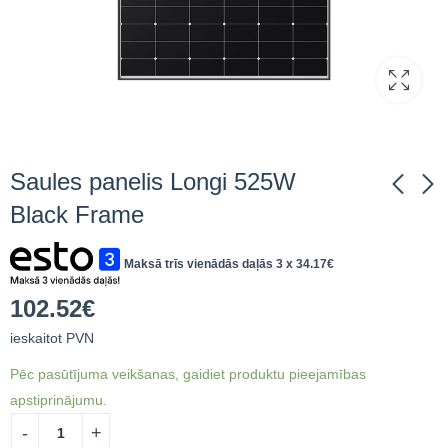
Saules panelis Longi 525W
Black Frame
Saules Panelis Trina
Saules panelis Longi
Maksā trīs vienādās daļās 3 x
34.17
€
445W Black Frame
430W Full Black
91.11
89.06
€
€
93.17
94.38
€
€
102.52
€
ieskaitot PVN
ieskaitot PVN
ieskaitot PVN
Pēc pasūtījuma veikšanas, gaidiet produktu pieejamības
apstiprinājumu.