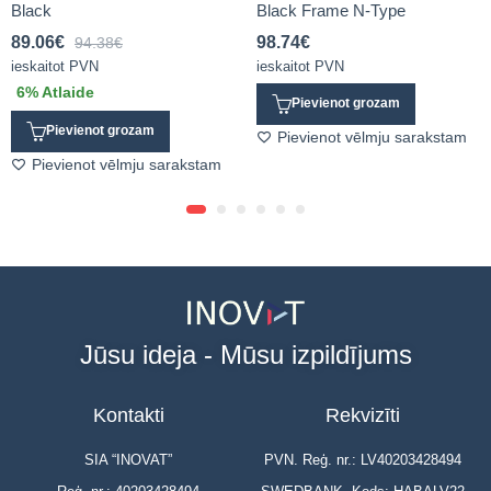
Black
Black Frame N-Type
89.06
€
98.74
€
94.38
€
ieskaitot PVN
ieskaitot PVN
6
% Atlaide
Pievienot grozam
Pievienot grozam
Pievienot vēlmju sarakstam
Pievienot vēlmju sarakstam
Jūsu ideja - Mūsu izpildījums
Kontakti
Rekvizīti
SIA “INOVAT”
PVN. Reģ. nr.: LV40203428494