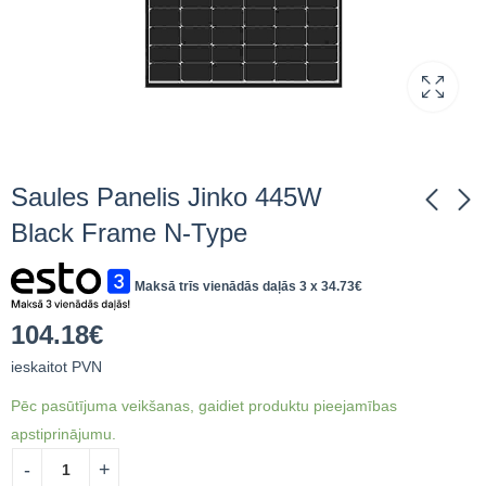
Saules Panelis Jinko 445W
Black Frame N-Type
Saules Panelis Jinko
Saules Panelis Jinko
Maksā trīs vienādās daļās 3 x
34.73
€
440W Full black
485W Black Frame N-
Type
98.01
€
100.43
€
114.95
€
104.62
€
104.18
€
ieskaitot PVN
ieskaitot PVN
ieskaitot PVN
Pēc pasūtījuma veikšanas, gaidiet produktu pieejamības
apstiprinājumu.