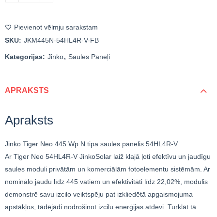
Pievienot vēlmju sarakstam
SKU:
JKM445N-54HL4R-V-FB
Kategorijas:
Jinko
,
Saules Paneļi
APRAKSTS
Apraksts
Jinko Tiger Neo 445 Wp N tipa saules panelis 54HL4R-V
Ar Tiger Neo 54HL4R-V JinkoSolar laiž klajā ļoti efektīvu un jaudīgu
saules moduli privātām un komerciālām fotoelementu sistēmām. Ar
nominālo jaudu līdz 445 vatiem un efektivitāti līdz 22,02%, modulis
demonstrē savu izcilo veiktspēju pat izkliedētā apgaismojuma
apstākļos, tādējādi nodrošinot izcilu enerģijas atdevi. Turklāt tā