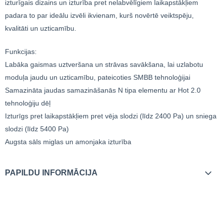
izturīgais dizains un izturība pret nelabvēlīgiem laikapstākļiem
padara to par ideālu izvēli ikvienam, kurš novērtē veiktspēju,
kvalitāti un uzticamību.
Funkcijas:
Labāka gaismas uztveršana un strāvas savākšana, lai uzlabotu
moduļa jaudu un uzticamību, pateicoties SMBB tehnoloģijai
Samazināta jaudas samazināšanās N tipa elementu ar Hot 2.0
tehnoloģiju dēļ
Izturīgs pret laikapstākļiem pret vēja slodzi (līdz 2400 Pa) un sniega
slodzi (līdz 5400 Pa)
Augsta sāls miglas un amonjaka izturība
PAPILDU INFORMĀCIJA