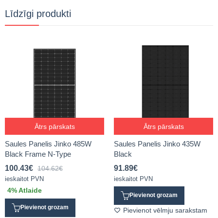
Līdzīgi produkti
Ātrs pārskats
Ātrs pārskats
Saules Panelis Jinko 485W
Saules Panelis Jinko 435W
Black Frame N-Type
Black
100.43
€
91.89
€
104.62
€
ieskaitot PVN
ieskaitot PVN
4
% Atlaide
Pievienot grozam
Pievienot grozam
Pievienot vēlmju sarakstam