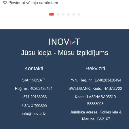
Pievienot vēlmju sarakstam
Jūsu ideja - Mūsu izpildījums
Kontakti
Rekvizīti
SIA “INOVAT”
PVN. Reģ. nr.: LV40203428494
Reģ. nr.: 40203428494
SWEDBANK, Kods: HABALV22
+371 29166956
Konts: LV32HABA05510
53383003
+371 27995899
Juridiskā adrese: Kokles iela 4,
info@inovat.lv
Mārupe, LV-2167