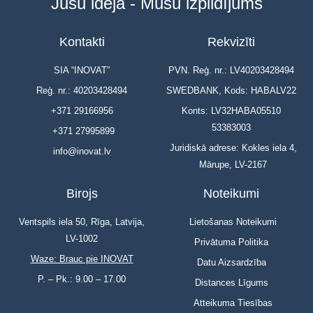
Jūsu ideja - Mūsu izpildījums
Kontakti
Rekvizīti
SIA “INOVAT”
PVN. Reģ. nr.: LV40203428494
Reģ. nr.: 40203428494
SWEDBANK, Kods: HABALV22
+371 29166956
Konts: LV32HABA05510
53383003
+371 27995899
Juridiskā adrese: Kokles iela 4,
info@inovat.lv
Mārupe, LV-2167
Birojs
Noteikumi
Ventspils iela 50, Rīga, Latvija,
Lietošanas Noteikumi
LV-1002
Privātuma Politika
Waze: Brauc pie INOVAT
Datu Aizsardzība
P. – Pk.: 9.00 – 17.00
Distances Līgums
Atteikuma Tiesības