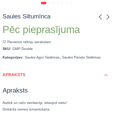
Saules Siltumīnca
Pēc pieprasījuma
Viedā Saules Puķe
Balkona Saules Marga
Caurspīdīga
47,674.00
€
ieskaitot
Pievienot vēlmju sarakstam
PVN
SKU:
GMP Double
Kategorijas:
Saules Agro Sistēmas
,
Saules Paneļu Sistēmas
APRAKSTS
Apraksts
Audzē un ražo vienlaicīgi, ietaupot vietu!
Divkārša zemes izmantošana.