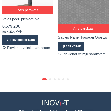
Ātrs pārskats
Velosipēdu pieslēgtuve
6,679.20
€
Ātrs pārskats
ieskaitot PVN
Saules Paneļi Fasādei Oranžs
Pievienot grozam
Lasīt vairāk
Pievienot vēlmju sarakstam
Pievienot vēlmju sarakstam