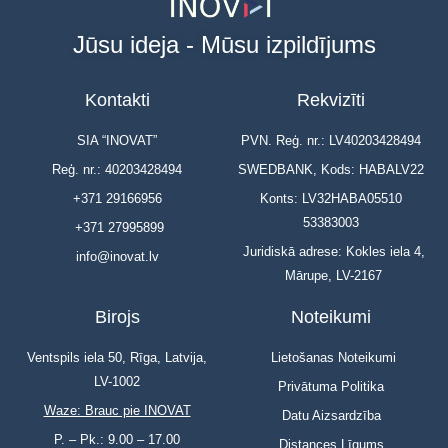
Jūsu ideja - Mūsu izpildījums
Kontakti
Rekvizīti
SIA “INOVAT”
PVN. Reģ. nr.: LV40203428494
Reģ. nr.: 40203428494
SWEDBANK, Kods: HABALV22
+371 29166956
Konts: LV32HABA05510
53383003
+371 27995899
Juridiskā adrese: Kokles iela 4,
info@inovat.lv
Mārupe, LV-2167
Birojs
Noteikumi
Ventspils iela 50, Rīga, Latvija,
Lietošanas Noteikumi
LV-1002
Privātuma Politika
Waze: Brauc pie INOVAT
Datu Aizsardzība
P. – Pk.: 9.00 – 17.00
Distances Līgums