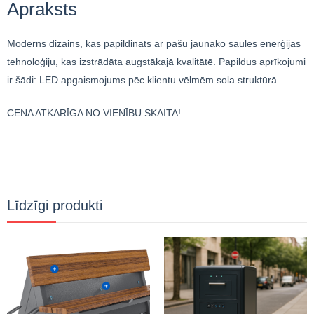
Apraksts
Moderns dizains, kas papildināts ar pašu jaunāko saules enerģijas
tehnoloģiju, kas izstrādāta augstākajā kvalitātē. Papildus aprīkojumi
ir šādi: LED apgaismojums pēc klientu vēlmēm sola struktūrā.
CENA ATKARĪGA NO VIENĪBU SKAITA!
Līdzīgi produkti