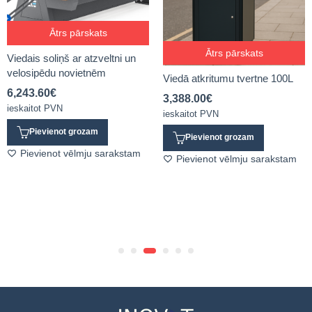
Ātrs pārskats
Ātrs pārskats
Viedais soliņš ar atzveltni un
velosipēdu novietnēm
Viedā atkritumu tvertne 100L
6,243.60
€
3,388.00
€
ieskaitot PVN
ieskaitot PVN
Pievienot grozam
Pievienot grozam
Pievienot vēlmju sarakstam
Pievienot vēlmju sarakstam