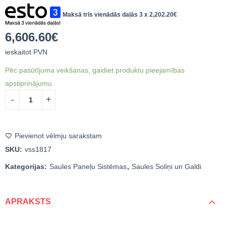
Maksā trīs vienādās daļās 3 x
2,202.20
€
Viedais saules piknika
Reklāmas gaismeklis
galds ar 2 soliņiem
ar saules
6,606.60
€
bateriju/autonoms
12,269.40
€
ieskaitot
198.20
€
ieskaitot
ieskaitot PVN
300mm
PVN
PVN
Pēc pasūtījuma veikšanas, gaidiet produktu pieejamības
apstiprinājumu.
Pievienot vēlmju sarakstam
SKU:
vss1817
Kategorijas:
Saules Paneļu Sistēmas
,
Saules Soliņi un Galdi
APRAKSTS