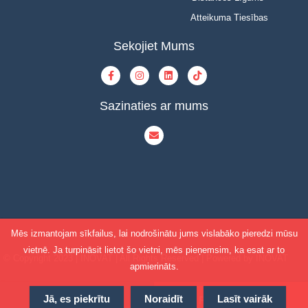
Atteikuma Tiesības
Sekojiet Mums
Sazinaties ar mums
Mēs izmantojam sīkfailus, lai nodrošinātu jums vislabāko pieredzi mūsu
vietnē. Ja turpināsit lietot šo vietni, mēs pieņemsim, ka esat ar to
© Copyright 2023 | INOVAT | All Rights Reserved | Powered by INOVAT
apmierināts.
Jā, es piekrītu
Noraidīt
Lasīt vairāk
Pievienot grozam
Pasūtīt Tagad