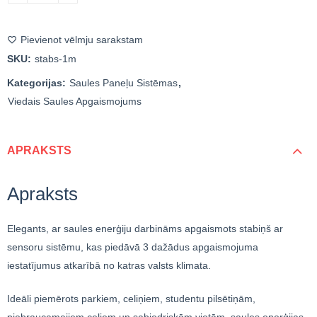
Pievienot vēlmju sarakstam
SKU:
stabs-1m
Kategorijas:
Saules Paneļu Sistēmas
,
Viedais Saules Apgaismojums
APRAKSTS
Apraksts
Elegants, ar saules enerģiju darbināms apgaismots stabiņš ar
sensoru sistēmu, kas piedāvā 3 dažādus apgaismojuma
iestatījumus atkarībā no katras valsts klimata.
Ideāli piemērots parkiem, celiņiem, studentu pilsētiņām,
piebraucamajiem ceļiem un sabiedriskām vietām, saules enerģijas