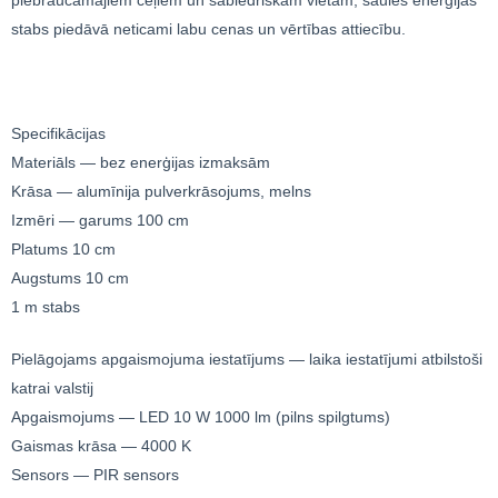
stabs piedāvā neticami labu cenas un vērtības attiecību.
Specifikācijas
Materiāls — bez enerģijas izmaksām
Krāsa — alumīnija pulverkrāsojums, melns
Izmēri — garums 100 cm
Platums 10 cm
Augstums 10 cm
1 m stabs
Pielāgojams apgaismojuma iestatījums — laika iestatījumi atbilstoši
katrai valstij
Apgaismojums — LED 10 W 1000 lm (pilns spilgtums)
Gaismas krāsa — 4000 K
Sensors — PIR sensors