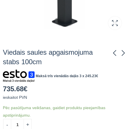
Viedais saules apgaismojuma
stabs 100cm
Auto uzlādes staciju
M 76x1500x3 - M16
Maksā trīs vienādās daļās 3 x
245.23
€
statīvs
HDG skrūvpālis
302.50
51.96
€
ieskaitot
€
ieskaitot PVN
735.68
€
PVN
ieskaitot PVN
Pēc pasūtījuma veikšanas, gaidiet produktu pieejamības
apstiprinājumu.