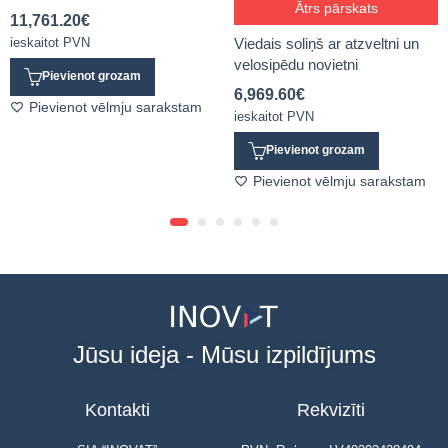
Ātrs pārskats
11,761.20
€
ieskaitot PVN
Viedais soliņš ar atzveltni un
velosipēdu novietni
Pievienot grozam
6,969.60
€
Pievienot vēlmju sarakstam
ieskaitot PVN
Pievienot grozam
Pievienot vēlmju sarakstam
Jūsu ideja - Mūsu izpildījums
Kontakti
Rekvizīti