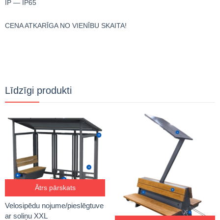
IP — IP65
CENA ATKARĪGA NO VIENĪBU SKAITA!
Līdzīgi produkti
Ātrs pārskats
Velosipēdu nojume/pieslēgtuve
ar soliņu XXL