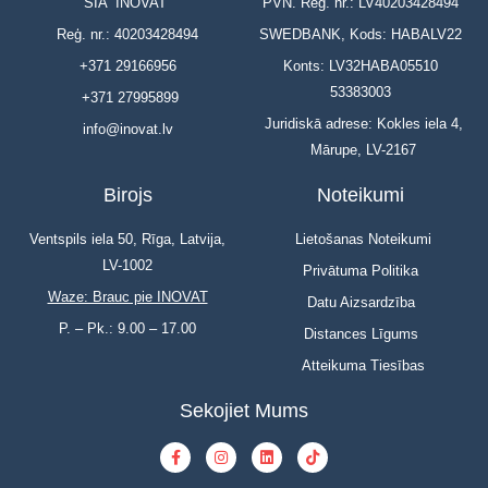
SIA “INOVAT”
PVN. Reģ. nr.: LV40203428494
Reģ. nr.: 40203428494
SWEDBANK, Kods: HABALV22
+371 29166956
Konts: LV32HABA05510
53383003
+371 27995899
Juridiskā adrese: Kokles iela 4,
info@inovat.lv
Mārupe, LV-2167
Birojs
Noteikumi
Ventspils iela 50, Rīga, Latvija,
Lietošanas Noteikumi
LV-1002
Privātuma Politika
Waze: Brauc pie INOVAT
Datu Aizsardzība
P. – Pk.: 9.00 – 17.00
Distances Līgums
Atteikuma Tiesības
Sekojiet Mums