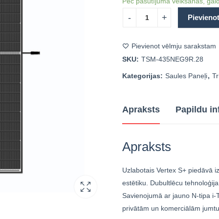
Pēc pasūtījuma veikšanas, gaid
Pievieno
Pievienot vēlmju sarakstam
SKU:
TSM-435NEG9R.28
Kategorijas:
Saules Paneļi
,
Tr
Apraksts
Papildu in
Apraksts
Uzlabotais Vertex S+ piedāvā iz
estētiku. Dubultlēcu tehnoloģij
Savienojumā ar jauno N-tipa i
privātām un komerciālām jumt