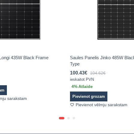
 Longi 435W Black Frame
Saules Panelis Jinko 485W Bla
Type
100.43
€
104.62
€
ieskaitot PVN
4
% Atlaide
zam
Pievienot grozam
lmju sarakstam
Pievienot vēlmju sarakstam