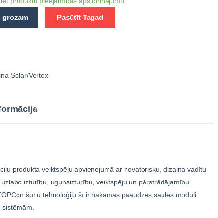
iet produktu pieejamības apstiprinājumu.
t grozam
Pasūtīt Tagad
ina Solar/Vertex
formācija
cilu produkta veiktspēju apvienojumā ar novatorisku, dizaina vadītu
a uzlabo izturību, ugunsizturību, veiktspēju un pārstrādājamību.
-TOPCon šūnu tehnoloģiju šī ir nākamās paaudzes saules moduļi
u sistēmām.