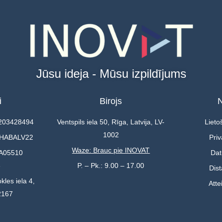
Jūsu ideja - Mūsu izpildījums
i
Birojs
N
0203428494
Ventspils iela 50, Rīga, Latvija, LV-
Lieto
1002
 HABALV22
Priv
Waze: Brauc pie INOVAT
A05510
Dat
3
P. – Pk.: 9.00 – 17.00
Dis
kles iela 4,
Atte
2167