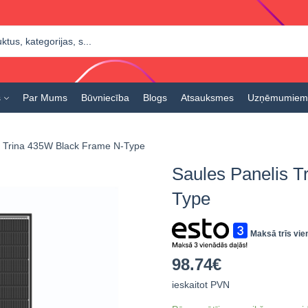
s
Par Mums
Būvniecība
Blogs
Atsauksmes
Uzņēmumiem
s Trina 435W Black Frame N-Type
Saules Panelis T
Type
Maksā trīs vie
98.74
€
ieskaitot PVN