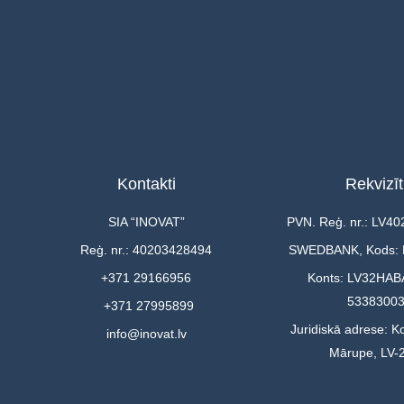
Kontakti
Rekvizīt
SIA “INOVAT”
PVN. Reģ. nr.: LV4
Reģ. nr.: 40203428494
SWEDBANK, Kods:
+371 29166956
Konts: LV32HAB
5338300
+371 27995899
Juridiskā adrese: Ko
info@inovat.lv
Mārupe, LV-