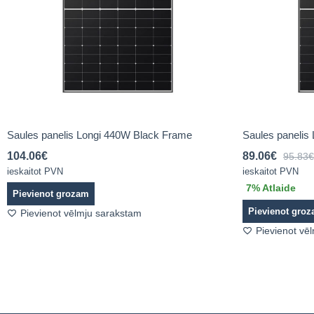
Saules panelis Longi 440W Black Frame
Saules panelis
104.06
€
89.06
€
95.83
€
ieskaitot PVN
ieskaitot PVN
7
% Atlaide
Pievienot grozam
Pievienot gro
Pievienot vēlmju sarakstam
Pievienot vē