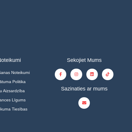
oteikumi
Sekojiet Mums
šanas Noteikumi
ātuma Politika
Sazinaties ar mums
u Aizsardzība
tances Līgums
ikuma Tiesības