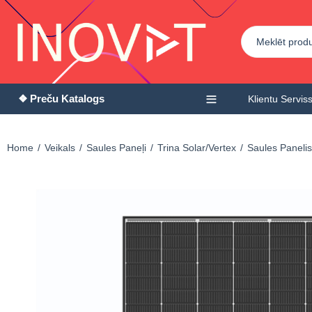
❖ Preču Katalogs
Klientu Servis
Home
Veikals
Saules Paneļi
Trina Solar/Vertex
Saules Paneli