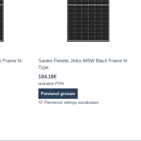
ck Frame N-
Saules Panelis Jinko 445W Black Frame N-
Type
104.18
€
ieskaitot PVN
Pievienot grozam
Pievienot vēlmju sarakstam