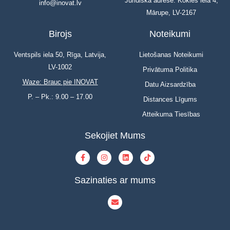
Juridiskā adrese: Kokles iela 4,
info@inovat.lv
Mārupe, LV-2167
Birojs
Noteikumi
Ventspils iela 50, Rīga, Latvija,
Lietošanas Noteikumi
LV-1002
Privātuma Politika
Waze: Brauc pie INOVAT
Datu Aizsardzība
P. – Pk.: 9.00 – 17.00
Distances Līgums
Atteikuma Tiesības
Sekojiet Mums
Sazinaties ar mums