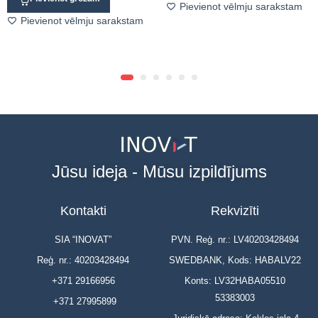
Pievienot vēlmju sarakstam
Pievienot vēlmju sarakstam
Jūsu ideja - Mūsu izpildījums
Kontakti
Rekvizīti
SIA “INOVAT”
PVN. Reģ. nr.: LV40203428494
Reģ. nr.: 40203428494
SWEDBANK, Kods: HABALV22
+371 29166956
Konts: LV32HABA05510
53383003
+371 27995899