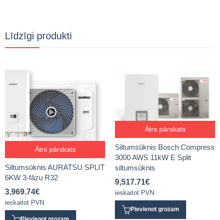
Līdzīgi produkti
Ātrs pārskats
Siltumsūknis Bosch Compress
Ātrs pārskats
3000 AWS 11kW E Split
Siltumsūknis AURATSU SPLIT
siltumsūknis
6KW 3-fāzu R32
9,517.71
€
3,969.74
€
ieskaitot PVN
ieskaitot PVN
Pievienot grozam
Pievienot grozam