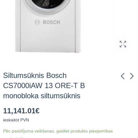
Siltumsūknis Bosch
CS7000iAW 13 ORE-T B
monobloka siltumsūknis
Siltumsūknis Bosch
Siltumsūknis Bosch
Compress 3000 AWS
CS7000iAW 13kW
11,141.01
€
8kW E Split
ORE-T monobloka
7,037.86
11,141.01
€
ieskaitot
€
ieskaitot
siltumsūknis
siltumsūknis
PVN
PVN
ieskaitot PVN
Pēc pasūtījuma veikšanas, gaidiet produktu pieejamības