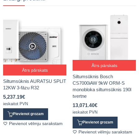
Ātrs pārskats
Ātrs pārskats
Siltumsūknis Bosch
Siltumsūknis AURATSU SPLIT
CS7000iAW 9kW ORM-S
12KW 3-fāzu R32
monobloka siltumsūknis 190l
tvertne
5,237.19
€
ieskaitot PVN
13,071.40
€
ieskaitot PVN
Pievienot grozam
Pievienot grozam
Pievienot vēlmju sarakstam
Pievienot vēlmju sarakstam