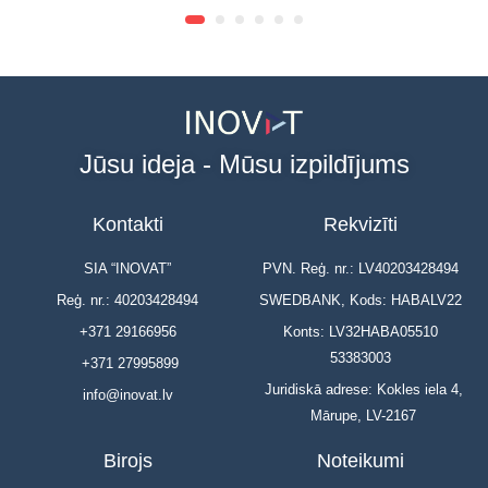
Jūsu ideja - Mūsu izpildījums
Kontakti
Rekvizīti
SIA “INOVAT”
PVN. Reģ. nr.: LV40203428494
Reģ. nr.: 40203428494
SWEDBANK, Kods: HABALV22
+371 29166956
Konts: LV32HABA05510
53383003
+371 27995899
Juridiskā adrese: Kokles iela 4,
info@inovat.lv
Mārupe, LV-2167
Birojs
Noteikumi