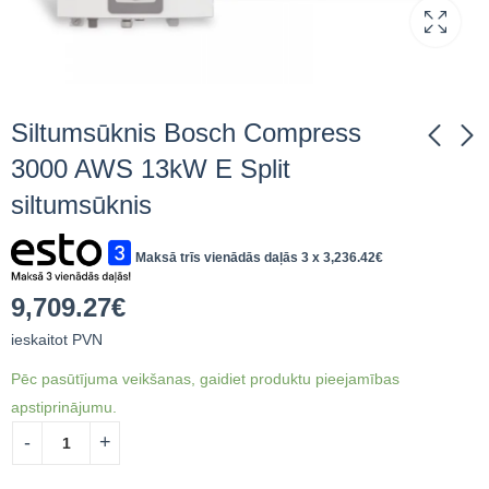
Siltumsūknis Bosch Compress
3000 AWS 13kW E Split
siltumsūknis
Siltumsūknis Bosch
Siltumsūknis Bosch
Compress 3000 AWS
Compress 3000 AWS
13 M 14,2 kW Split
6 M 8,4 kW Split
Maksā trīs vienādās daļās 3 x
3,236.42
€
12,741.66
9,508.43
€
ieskaitot
€
ieskaitot
siltumsūknis 190 l
siltumsūknis 190 l
PVN
PVN
tvertne
tvertne
9,709.27
€
ieskaitot PVN
Pēc pasūtījuma veikšanas, gaidiet produktu pieejamības
apstiprinājumu.