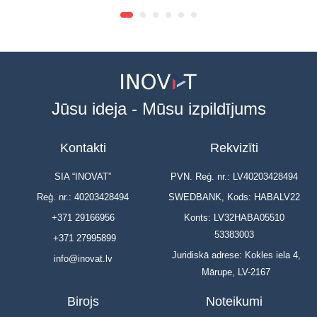
Jūsu ideja - Mūsu izpildījums
Kontakti
Rekvizīti
SIA “INOVAT”
PVN. Reģ. nr.: LV40203428494
Reģ. nr.: 40203428494
SWEDBANK, Kods: HABALV22
+371 29166956
Konts: LV32HABA05510
53383003
+371 27995899
Juridiskā adrese: Kokles iela 4,
info@inovat.lv
Mārupe, LV-2167
Birojs
Noteikumi