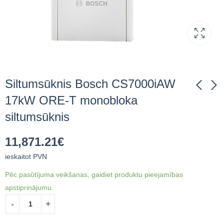
Siltumsūknis Bosch CS7000iAW
17kW ORE-T monobloka
siltumsūknis
Siltumsūknis Bosch
Siltumsūknis Bosch
CS7000iAW 17 ORE-
CS7000iAW 17kW
11,871.21
€
T B monobloka
ORM-T monobloka
11,871.21
15,106.49
€
ieskaitot
€
ieskaitot
siltumsūknis
siltumsūknis 190l
PVN
PVN
ieskaitot PVN
tvertne
Pēc pasūtījuma veikšanas, gaidiet produktu pieejamības
apstiprinājumu.