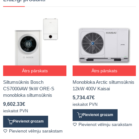
Ātrs pārskats
Ātrs pārskats
Siltumsūknis Bosch
Monobloka Arctic siltumsūknis
CS7000iAW 9kW ORE-S
12kW 400V Kaisai
monobloka siltumsūknis
5,734.47
€
9,602.33
€
ieskaitot PVN
ieskaitot PVN
Pievienot grozam
Pievienot grozam
Pievienot vēlmju sarakstam
Pievienot vēlmju sarakstam