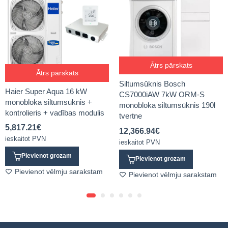
Ātrs pārskats
Ātrs pārskats
Siltumsūknis Bosch
Haier Super Aqua 16 kW
CS7000iAW 7kW ORM-S
monobloka siltumsūknis +
monobloka siltumsūknis 190l
kontrolieris + vadības modulis
tvertne
5,817.21
€
12,366.94
€
ieskaitot PVN
ieskaitot PVN
Pievienot grozam
Pievienot grozam
Pievienot vēlmju sarakstam
Pievienot vēlmju sarakstam