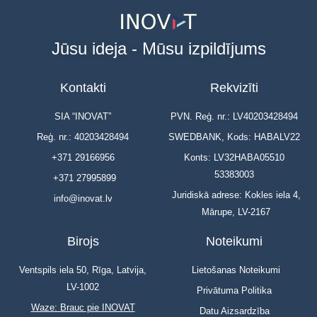
Jūsu ideja - Mūsu izpildījums
Kontakti
Rekvizīti
SIA “INOVAT”
PVN. Reģ. nr.: LV40203428494
Reģ. nr.: 40203428494
SWEDBANK, Kods: HABALV22
+371 29166956
Konts: LV32HABA05510
53383003
+371 27995899
Juridiskā adrese: Kokles iela 4,
info@inovat.lv
Mārupe, LV-2167
Birojs
Noteikumi
Ventspils iela 50, Rīga, Latvija,
Lietošanas Noteikumi
LV-1002
Privātuma Politika
Waze: Brauc pie INOVAT
Datu Aizsardzība