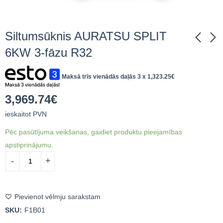
Siltumsūknis AURATSU SPLIT
6KW 3-fāzu R32
Siltumsūknis
Siltumsūknis Bosch
Maksā trīs vienādās daļās 3 x
1,323.25
€
AURATSU SPLIT 3-
Compress 3000 AWS
fāzu R32
11 M 13,1 kW Split
4,169.03
12,550.10
€
ieskaitot
€
ieskaitot
3,969.74
€
siltumsūknis 190 l
PVN
PVN
tvertne
ieskaitot PVN
Pēc pasūtījuma veikšanas, gaidiet produktu pieejamības
apstiprinājumu.
Pievienot vēlmju sarakstam
SKU:
F1B01