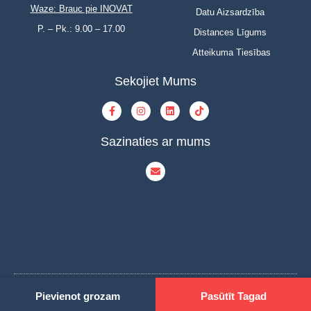
Waze: Brauc pie INOVAT
Datu Aizsardzība
P. – Pk.: 9.00 – 17.00
Distances Līgums
Atteikuma Tiesības
Sekojiet Mums
Sazinaties ar mums
Pievienot grozam
Pasūtīt Tagad
© Copyright 2023 | INOVAT | All Rights Reserved | Powered by INOVAT