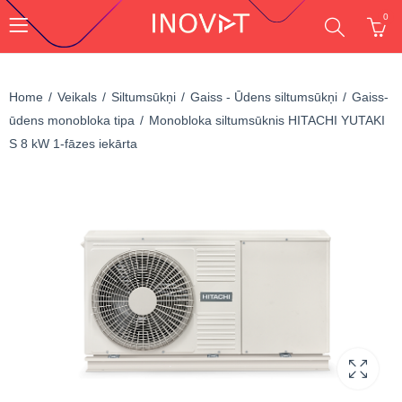
0
Home
Veikals
Siltumsūkņi
Gaiss - Ūdens siltumsūkņi
Gaiss-
ūdens monobloka tipa
Monobloka siltumsūknis HITACHI YUTAKI
S 8 kW 1-fāzes iekārta