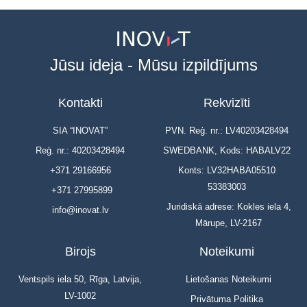
Jūsu ideja - Mūsu izpildījums
Kontakti
Rekvizīti
SIA “INOVAT”
PVN. Reģ. nr.: LV40203428494
Reģ. nr.: 40203428494
SWEDBANK, Kods: HABALV22
+371 29166956
Konts: LV32HABA05510
53383003
+371 27995899
Juridiskā adrese: Kokles iela 4,
info@inovat.lv
Mārupe, LV-2167
Birojs
Noteikumi
Ventspils iela 50, Rīga, Latvija,
Lietošanas Noteikumi
LV-1002
Privātuma Politika