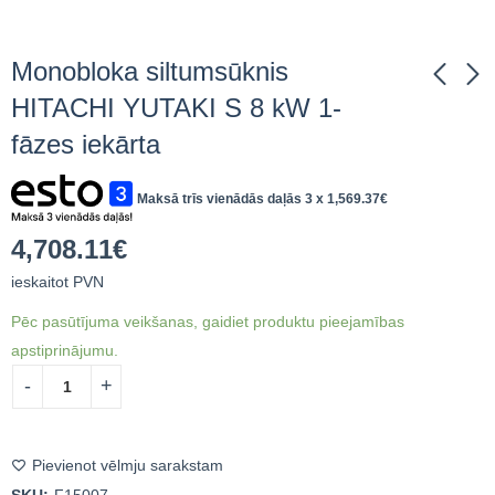
Monobloka siltumsūknis
HITACHI YUTAKI S 8 kW 1-
fāzes iekārta
Haier Super Aqua 5
Jumta pēda
kW monobloka
335x335mm
siltumsūknis +
Maksā trīs vienādās daļās 3 x
1,569.37
€
63.33
€
ieskaitot PVN
3,000.12
€
ieskaitot
kontrolieris + vadības
PVN
modulis
4,708.11
€
ieskaitot PVN
Pēc pasūtījuma veikšanas, gaidiet produktu pieejamības
apstiprinājumu.
Pievienot vēlmju sarakstam
SKU:
F15007