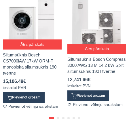
Ātrs pārskats
Ātrs pārskats
Siltumsūknis Bosch
Siltumsūknis Bosch Compress
CS7000iAW 17kW ORM-T
3000 AWS 13 M 14,2 kW Split
monobloka siltumsūknis 190l
siltumsūknis 190 l tvertne
tvertne
12,741.66
€
15,106.49
€
ieskaitot PVN
ieskaitot PVN
Pievienot grozam
Pievienot grozam
Pievienot vēlmju sarakstam
Pievienot vēlmju sarakstam