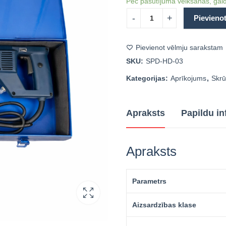
Pēc pasūtījuma veikšanas, gaid
Pievieno
Pievienot vēlmju sarakstam
SKU:
SPD-HD-03
Kategorijas:
Aprīkojums
,
Skrū
Apraksts
Papildu in
Apraksts
Parametrs
Aizsardzības klase