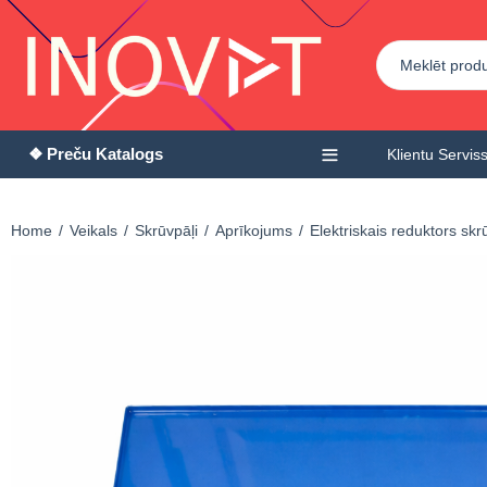
❖ Preču Katalogs
Klientu Servis
Home
Veikals
Skrūvpāļi
Aprīkojums
Elektriskais reduktors sk