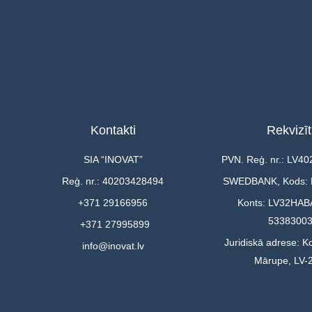
Kontakti
Rekvizīt
SIA “INOVAT”
PVN. Reģ. nr.: LV4
Reģ. nr.: 40203428494
SWEDBANK, Kods:
+371 29166956
Konts: LV32HAB
5338300
+371 27995899
Juridiskā adrese: Ko
info@inovat.lv
Mārupe, LV-