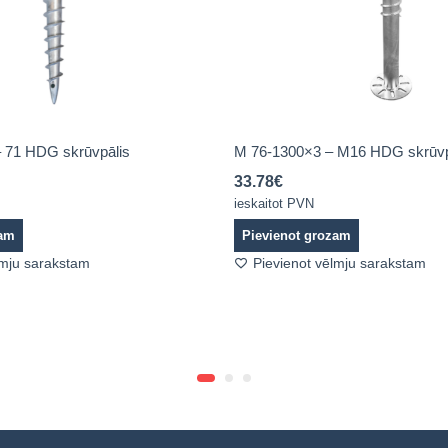
 71 HDG skrūvpālis
M 76-1300×3 – M16 HDG skrūvp
33.78
€
ieskaitot PVN
zam
Pievienot grozam
lmju sarakstam
Pievienot vēlmju sarakstam