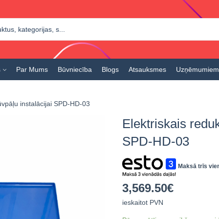
s
Par Mums
Būvniecība
Blogs
Atsauksmes
Uzņēmumiem
rūvpāļu instalācijai SPD-HD-03
Elektriskais reduk
SPD-HD-03
Maksā trīs vie
3,569.50
€
ieskaitot PVN