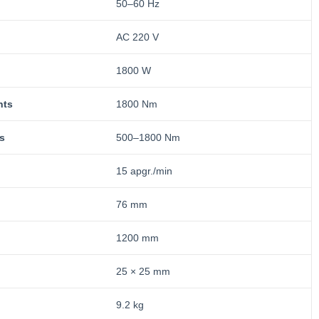
50–60 Hz
AC 220 V
1800 W
nts
1800 Nm
s
500–1800 Nm
15 apgr./min
76 mm
1200 mm
25 × 25 mm
9.2 kg