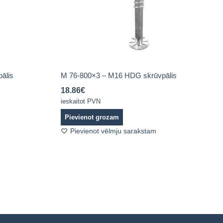
ālis
M 76-800×3 – M16 HDG skrūvpālis
18.86
€
ieskaitot PVN
Pievienot grozam
Pievienot vēlmju sarakstam