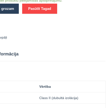
iet produktu pieejamības apstiprinājumu.
t grozam
Pasūtīt Tagad
vpāļi
formācija
Vērtība
Class II (dubultā izolācija)