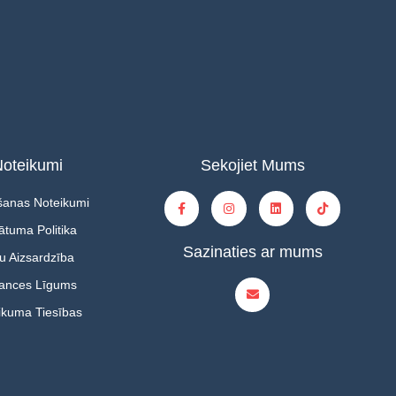
oteikumi
Sekojiet Mums
šanas Noteikumi
ātuma Politika
Sazinaties ar mums
u Aizsardzība
tances Līgums
ikuma Tiesības