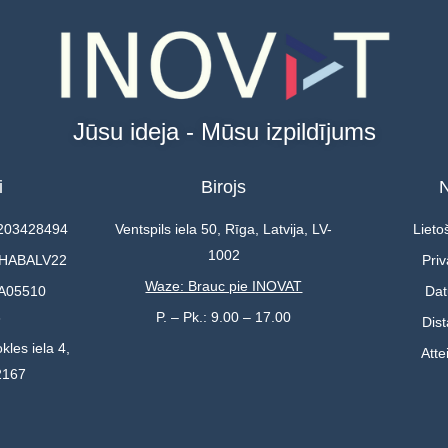
Jūsu ideja - Mūsu izpildījums
i
Birojs
N
0203428494
Ventspils iela 50, Rīga, Latvija, LV-
Lieto
1002
 HABALV22
Priv
Waze: Brauc pie INOVAT
A05510
Dat
3
P. – Pk.: 9.00 – 17.00
Dis
kles iela 4,
Atte
2167