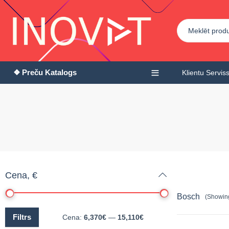
❖ Preču Katalogs
Klientu Servis
Cena, €
Bosch
(Showing
Filtrs
Cena:
6,370€
—
15,110€