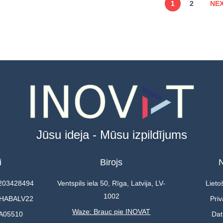
1
2
NE
Jūsu ideja - Mūsu izpildījums
i
Birojs
N
0203428494
Ventspils iela 50, Rīga, Latvija, LV-
Lieto
1002
 HABALV22
Priv
Waze: Brauc pie INOVAT
A05510
Dat