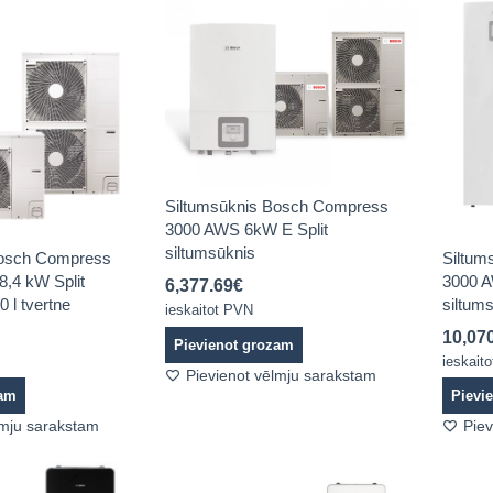
Siltumsūknis Bosch Compress
3000 AWS 6kW E Split
siltumsūknis
Bosch Compress
Siltum
,4 kW Split
3000 A
6,377.69
€
0 l tvertne
siltums
ieskaitot PVN
10,07
Pievienot grozam
ieskait
Pievienot vēlmju sarakstam
zam
Pievi
lmju sarakstam
Piev