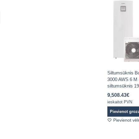
Siltumsūknis 
3000 AWS 6 M 8
siltumsūknis 19
9,508.43
€
ieskaitot PVN
Pievienot gro
Pievienot vē