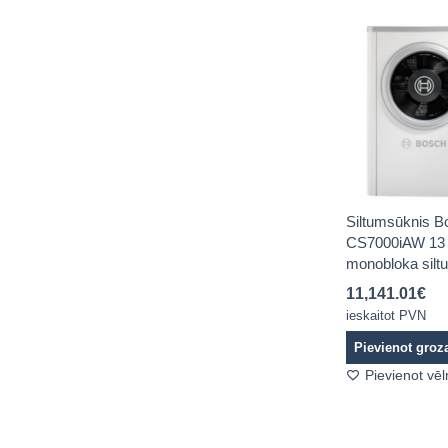
Siltumsūknis B
CS7000iAW 13
monobloka silt
11,141.01
€
ieskaitot PVN
Pievienot gro
Pievienot vē