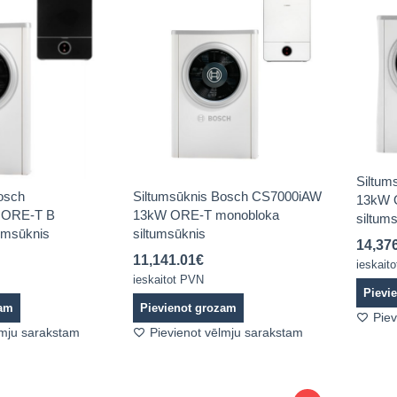
Siltum
osch
Siltumsūknis Bosch CS7000iAW
13kW 
 ORE-T B
13kW ORE-T monobloka
siltums
umsūknis
siltumsūknis
14,37
11,141.01
€
ieskait
ieskaitot PVN
Pievi
zam
Pievienot grozam
Piev
lmju sarakstam
Pievienot vēlmju sarakstam