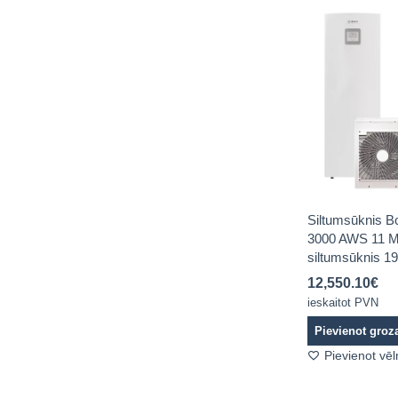
Siltumsūknis 
3000 AWS 11 M 
siltumsūknis 19
12,550.10
€
ieskaitot PVN
Pievienot gro
Pievienot vē