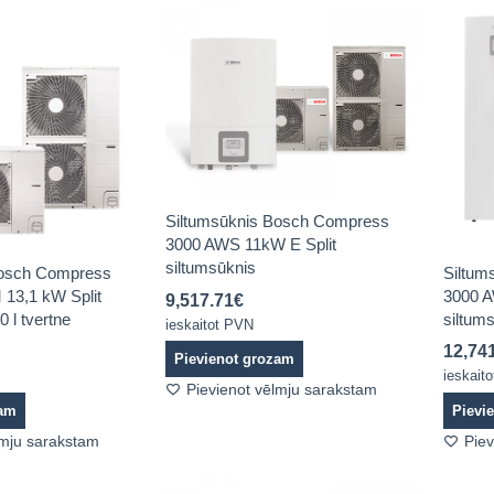
Siltumsūknis Bosch Compress
3000 AWS 11kW E Split
siltumsūknis
Bosch Compress
Siltum
13,1 kW Split
3000 A
9,517.71
€
0 l tvertne
siltums
ieskaitot PVN
12,74
Pievienot grozam
ieskait
Pievienot vēlmju sarakstam
zam
Pievi
lmju sarakstam
Piev