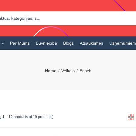
s
Par Mums
Būvniecība
Blogs
Atsauksmes
Uzņēmumiem
Home
Veikals
Bosch
 1 – 12 products of 19 products)