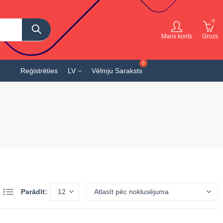
0
Mans konts
Grozs
Reģistrēties
LV
Vēlmju Saraksts
Parādīt: