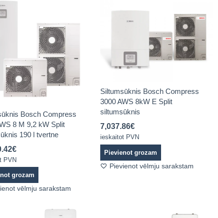
Siltumsūknis Bosch Compress
3000 AWS 8kW E Split
siltumsūknis
sūknis Bosch Compress
WS 8 M 9,2 kW Split
7,037.86
€
ūknis 190 l tvertne
ieskaitot PVN
0.42
€
Pievienot grozam
ot PVN
Pievienot vēlmju sarakstam
enot grozam
ienot vēlmju sarakstam