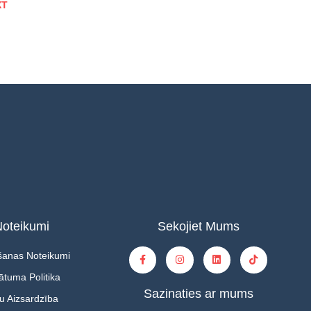
XT
oteikumi
Sekojiet Mums
šanas Noteikumi
ātuma Politika
Sazinaties ar mums
u Aizsardzība