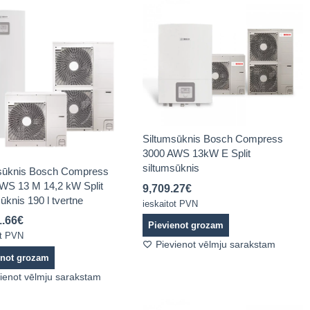
Siltumsūknis Bosch Compress
3000 AWS 13kW E Split
siltumsūknis
sūknis Bosch Compress
WS 13 M 14,2 kW Split
9,709.27
€
ūknis 190 l tvertne
ieskaitot PVN
1.66
€
Pievienot grozam
ot PVN
Pievienot vēlmju sarakstam
enot grozam
ienot vēlmju sarakstam