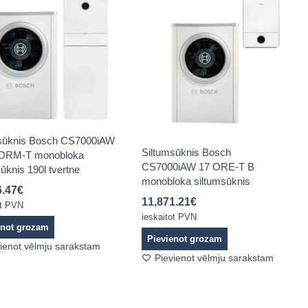
sūknis Bosch CS7000iAW
Siltumsūknis Bosch
ORM-T monobloka
CS7000iAW 17 ORE-T B
ūknis 190l tvertne
monobloka siltumsūknis
6.47
€
11,871.21
€
ot PVN
ieskaitot PVN
enot grozam
Pievienot grozam
ienot vēlmju sarakstam
Pievienot vēlmju sarakstam