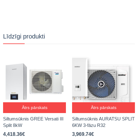
Līdzīgi produkti
Ātrs pārskats
Ātrs pārskats
Siltumsūknis GREE Versati III
Siltumsūknis AURATSU SPLIT
Split 8kW
6KW 3-fāzu R32
4,418.36
€
3,969.74
€