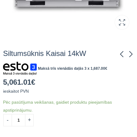
Siltumsūknis Kaisai 14kW
Maksā trīs vienādās daļās 3 x
1,687.00
€
Siltumsūknis Kaisai
Siltumsūknis Kaisai
12kW
16kW
5,061.01
€
4,849.61
5,199.98
€
ieskaitot
€
ieskaitot
ieskaitot PVN
PVN
PVN
Pēc pasūtījuma veikšanas, gaidiet produktu pieejamības
apstiprinājumu.