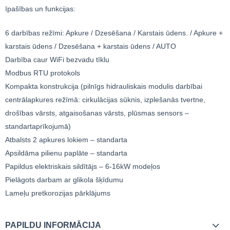
īpašības un funkcijas:
6 darbības režīmi: Apkure / Dzesēšana / Karstais ūdens. / Apkure +
karstais ūdens / Dzesēšana + karstais ūdens / AUTO
Darbība caur WiFi bezvadu tīklu
Modbus RTU protokols
Kompakta konstrukcija (pilnīgs hidrauliskais modulis darbībai
centrālapkures režīmā: cirkulācijas sūknis, izplešanās tvertne,
drošības vārsts, atgaisošanas vārsts, plūsmas sensors –
standartaprīkojumā)
Atbalsts 2 apkures lokiem – standarta
Apsildāma pilienu paplāte – standarta
Papildus elektriskais sildītājs – 6-16kW modeļos
Pielāgots darbam ar glikola šķīdumu
Lameļu pretkorozijas pārklājums
PAPILDU INFORMĀCIJA