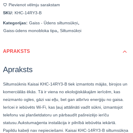
Pievienot vēlmju sarakstam
SKU:
KHC-14RY3-B
Kategorijas:
Gaiss - Ūdens siltumsūkņi
,
Gaiss-ūdens monobloka tipa
,
Siltumsūkņi
APRAKSTS
Apraksts
Siltumsūknis Kaisai KHC-14RY3 -B tiek izmantots mājās, birojos un
komerciālās ēkās. Tā ir viena no ekoloģiskākajām ierīcēm, kas
neizmanto ogles, gāzi vai eļļu, bet gan atbrīvo enerģiju no gaisa.
Ierīcei ir iebūvēts Wi-Fi, kas ļauj attālināti vadīt sūkni, izmantojot
telefonu vai planšetdatoru un pārbaudīt pašreizējo ierīču
statusu.Aukstumaģenta instalācija ir pilnībā iebūvēta iekārtā.
Papildu kabeļi nav nepieciešami. Kaisai KHC-14RY3-B siltumsūkņa