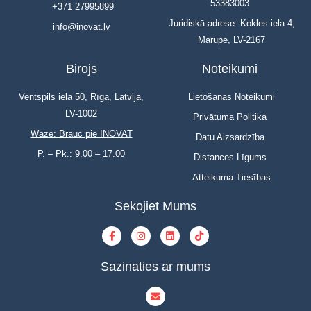
53383003
+371 27995899
Juridiskā adrese: Kokles iela 4,
info@inovat.lv
Mārupe, LV-2167
Birojs
Noteikumi
Ventspils iela 50, Rīga, Latvija,
Lietošanas Noteikumi
LV-1002
Privātuma Politika
Waze: Brauc pie INOVAT
Datu Aizsardzība
P. – Pk.: 9.00 – 17.00
Distances Līgums
Atteikuma Tiesības
Sekojiet Mums
Sazinaties ar mums