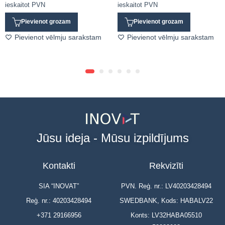
ieskaitot PVN
ieskaitot PVN
Pievienot grozam
Pievienot grozam
Pievienot vēlmju sarakstam
Pievienot vēlmju sarakstam
Jūsu ideja - Mūsu izpildījums
Kontakti
Rekvizīti
SIA “INOVAT”
PVN. Reģ. nr.: LV40203428494
Reģ. nr.: 40203428494
SWEDBANK, Kods: HABALV22
+371 29166956
Konts: LV32HABA05510