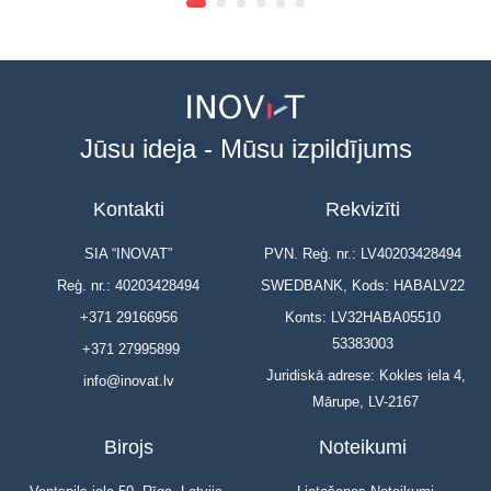
Jūsu ideja - Mūsu izpildījums
Kontakti
Rekvizīti
SIA “INOVAT”
PVN. Reģ. nr.: LV40203428494
Reģ. nr.: 40203428494
SWEDBANK, Kods: HABALV22
+371 29166956
Konts: LV32HABA05510
53383003
+371 27995899
Juridiskā adrese: Kokles iela 4,
info@inovat.lv
Mārupe, LV-2167
Birojs
Noteikumi