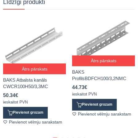
Līdzīgi produkti
Ātrs pārskats
Ātrs pārskats
BAKS
ProfilsBDFCH100/3,2NMC
BAKS Atbalsta kanāls
CWCR100H50/3,3MC
44.73
€
ieskaitot PVN
50.34
€
ieskaitot PVN
Pievienot grozam
Pievienot grozam
Pievienot vēlmju sarakstam
Pievienot vēlmju sarakstam