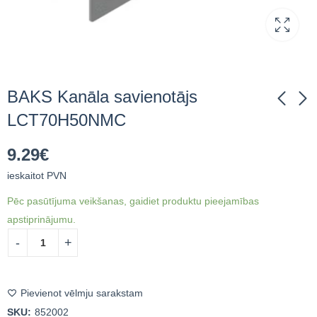
BAKS Kanāla savienotājs
LCT70H50NMC
BAKS Kanāla
BAKS Kanāla
9.29
€
savienotājs LCJ70MC
savienotājs
LCTW100H50MC
ieskaitot PVN
2.52
€
ieskaitot PVN
9.17
€
ieskaitot PVN
Pēc pasūtījuma veikšanas, gaidiet produktu pieejamības
apstiprinājumu.
Pievienot vēlmju sarakstam
SKU:
852002