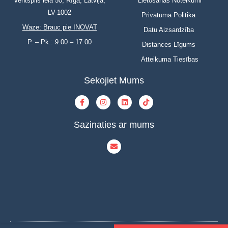
Ventspils iela 50, Rīga, Latvija,
Lietošanas Noteikumi
LV-1002
Privātuma Politika
Waze: Brauc pie INOVAT
Datu Aizsardzība
P. – Pk.: 9.00 – 17.00
Distances Līgums
Atteikuma Tiesības
Sekojiet Mums
Sazinaties ar mums