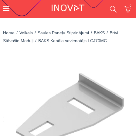
0
Home
Veikals
Saules Paneļu Stiprinājumi
BAKS
Brīvi
Stāvošie Moduļi
BAKS Kanāla savienotājs LCJ70MC