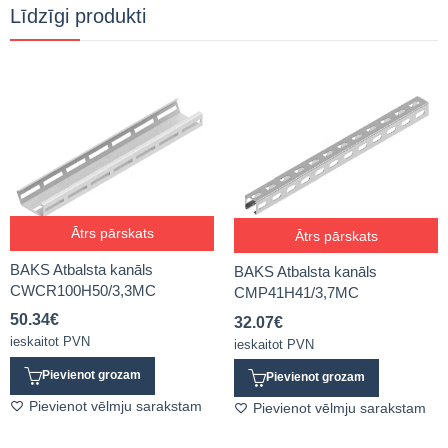
Līdzīgi produkti
Ātrs pārskats
Ātrs pārskats
BAKS Atbalsta kanāls
BAKS Atbalsta kanāls
CWCR100H50/3,3MC
CMP41H41/3,7MC
50.34
€
32.07
€
ieskaitot PVN
ieskaitot PVN
Pievienot grozam
Pievienot grozam
Pievienot vēlmju sarakstam
Pievienot vēlmju sarakstam