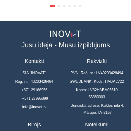
Jūsu ideja - Mūsu izpildījums
Kontakti
Rekvizīti
SIA “INOVAT”
PVN. Reģ. nr.: LV40203428494
Reģ. nr.: 40203428494
SWEDBANK, Kods: HABALV22
+371 29166956
Konts: LV32HABA05510
53383003
+371 27995899
Juridiskā adrese: Kokles iela 4,
info@inovat.lv
Mārupe, LV-2167
Birojs
Noteikumi