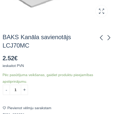
BAKS Kanāla savienotājs
LCJ70MC
BAKS Kanāla
BAKS Kanāla
2.52
€
savienotājs
savienotājs
LCD100MC
LCT70H50NMC
ieskaitot PVN
3.91
9.29
€
ieskaitot PVN
€
ieskaitot PVN
Pēc pasūtījuma veikšanas, gaidiet produktu pieejamības
apstiprinājumu.
Pievienot vēlmju sarakstam