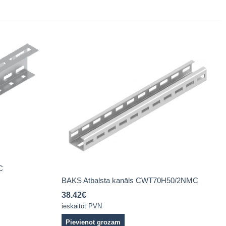
C
BAKS Atbalsta kanāls CWT70H50/2NMC
38.42
€
ieskaitot PVN
Pievienot grozam