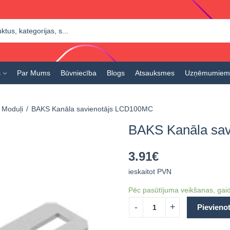
s
Par Mums
Būvniecība
Blogs
Atsauksmes
Uzņēmumiem
e Moduļi
BAKS Kanāla savienotājs LCD100MC
BAKS Kanāla sa
3.91
€
ieskaitot PVN
Pēc pasūtījuma veikšanas, gaid
Pievieno