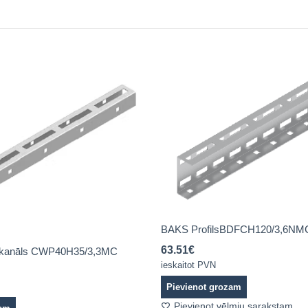
BAKS ProfilsBDFCH120/3,6NM
63.51
€
 kanāls CWP40H35/3,3MC
ieskaitot PVN
Pievienot grozam
Pievienot vēlmju sarakstam