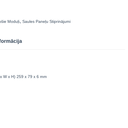
ošie Moduļi
,
Saules Paneļu Stiprinājumi
formācija
 x W x H)
259 x 79 x 6 mm