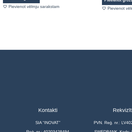
Pievienot gro
Pievienot vēlmju sarakstam
Pievienot vē
Kontakti
Rekvizīt
SIA “INOVAT”
PVN. Reģ. nr.: LV4
Reģ. nr.: 40203428494
SWEDBANK, Kods: