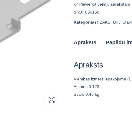
Pievienot vēlmju sarakstam
SKU:
850150
Kategorijas:
BAKS
,
Brīvi Stāv
Apraksts
Papildu in
Apraksts
Vienības izmērs iepakojumā (L
Apjoms
0.123 l
Svars
0.45 kg