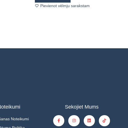
Pievienot vēlmju sarakstam
oteikumi
Sekojiet Mums
šanas Noteikumi
ātuma Politika