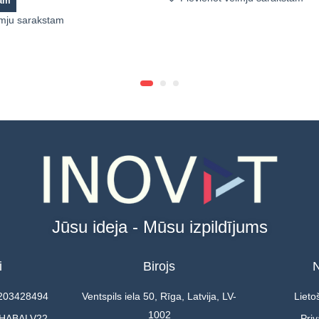
zam
lmju sarakstam
Jūsu ideja - Mūsu izpildījums
i
Birojs
N
0203428494
Ventspils iela 50, Rīga, Latvija, LV-
Lieto
1002
 HABALV22
Priv