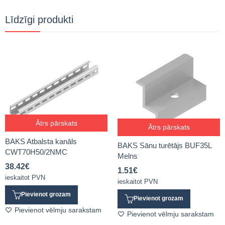
Līdzīgi produkti
Ātrs pārskats
Ātrs pārskats
BAKS Atbalsta kanāls
BAKS Sānu turētājs BUF35L
CWT70H50/2NMC
Melns
38.42
€
1.51
€
ieskaitot PVN
ieskaitot PVN
Pievienot grozam
Pievienot grozam
Pievienot vēlmju sarakstam
Pievienot vēlmju sarakstam