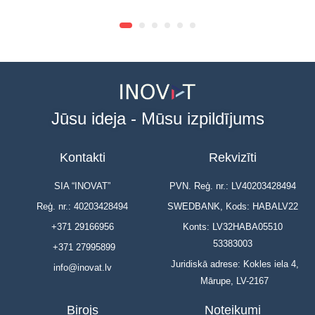
Jūsu ideja - Mūsu izpildījums
Kontakti
Rekvizīti
SIA “INOVAT”
PVN. Reģ. nr.: LV40203428494
Reģ. nr.: 40203428494
SWEDBANK, Kods: HABALV22
+371 29166956
Konts: LV32HABA05510
53383003
+371 27995899
Juridiskā adrese: Kokles iela 4,
info@inovat.lv
Mārupe, LV-2167
Birojs
Noteikumi