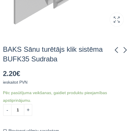
BAKS Sānu turētājs klik sistēma
BUFK35 Sudraba
BAKS Sānu turētājs
BAKS Sānu turētājs
2.20
€
BUF40 Sudraba
klik sistēma BUFK35L
Melns
ieskaitot PVN
0.80
€
ieskaitot PVN
3.32
€
ieskaitot PVN
Pēc pasūtījuma veikšanas, gaidiet produktu pieejamības
apstiprinājumu.
Pievienot vēlmju sarakstam