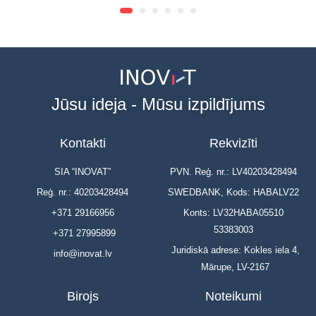
Jūsu ideja - Mūsu izpildījums
Kontakti
Rekvizīti
SIA “INOVAT”
PVN. Reģ. nr.: LV40203428494
Reģ. nr.: 40203428494
SWEDBANK, Kods: HABALV22
+371 29166956
Konts: LV32HABA05510
53383003
+371 27995899
Juridiskā adrese: Kokles iela 4,
info@inovat.lv
Mārupe, LV-2167
Birojs
Noteikumi