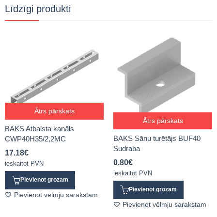
Līdzīgi produkti
Ātrs pārskats
Ātrs pārskats
BAKS Atbalsta kanāls
BAKS Sānu turētājs BUF40
CWP40H35/2,2MC
Sudraba
17.18
€
0.80
€
ieskaitot PVN
ieskaitot PVN
Pievienot grozam
Pievienot grozam
Pievienot vēlmju sarakstam
Pievienot vēlmju sarakstam