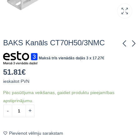
BAKS Kanāls CT70H50/3NMC
Maksā trīs vienādās daļās 3 x
17.27
€
BAKS Atbalsta kanāls
BAKS Atbalsta kanāls
CMP41H41/3,7MC
CWC100H50/3,3NMC
51.81
€
32.07
50.34
€
ieskaitot PVN
€
ieskaitot PVN
ieskaitot PVN
Pēc pasūtījuma veikšanas, gaidiet produktu pieejamības
apstiprinājumu.
Pievienot vēlmju sarakstam