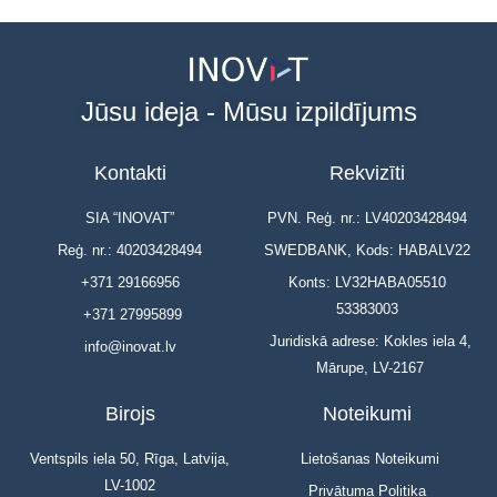
Jūsu ideja - Mūsu izpildījums
Kontakti
Rekvizīti
SIA “INOVAT”
PVN. Reģ. nr.: LV40203428494
Reģ. nr.: 40203428494
SWEDBANK, Kods: HABALV22
+371 29166956
Konts: LV32HABA05510
53383003
+371 27995899
Juridiskā adrese: Kokles iela 4,
info@inovat.lv
Mārupe, LV-2167
Birojs
Noteikumi
Ventspils iela 50, Rīga, Latvija,
Lietošanas Noteikumi
LV-1002
Privātuma Politika