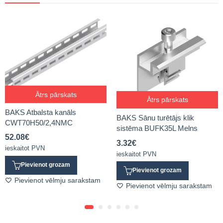
Ātrs pārskats
Ātrs pārskats
BAKS Atbalsta kanāls
BAKS Sānu turētājs klik
CWT70H50/2,4NMC
sistēma BUFK35L Melns
52.08
€
3.32
€
ieskaitot PVN
ieskaitot PVN
Pievienot grozam
Pievienot grozam
Pievienot vēlmju sarakstam
Pievienot vēlmju sarakstam