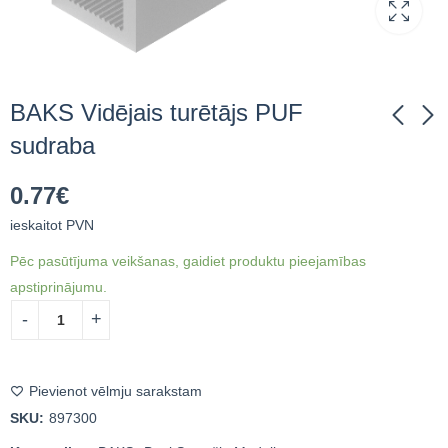
BAKS Vidējais turētājs PUF
sudraba
BAKS Atsperes
BAKS Vidējā turētāja
0.77
€
paplāksne PS8E A2
klik sistēma PUFK
100gab
ieskaitot PVN
2.64
€
ieskaitot PVN
2.50
€
ieskaitot PVN
Pēc pasūtījuma veikšanas, gaidiet produktu pieejamības
apstiprinājumu.
Pievienot vēlmju sarakstam
SKU:
897300