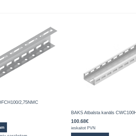
BDFCH100/2,75NMC
BAKS Atbalsta kanāls CWC100
100.68
€
zam
ieskaitot PVN
lmju sarakstam