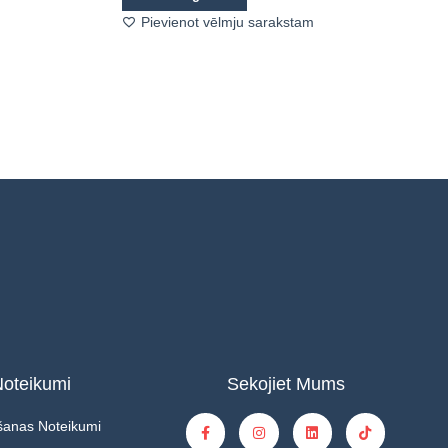
Pievienot vēlmju sarakstam
oteikumi
Sekojiet Mums
šanas Noteikumi