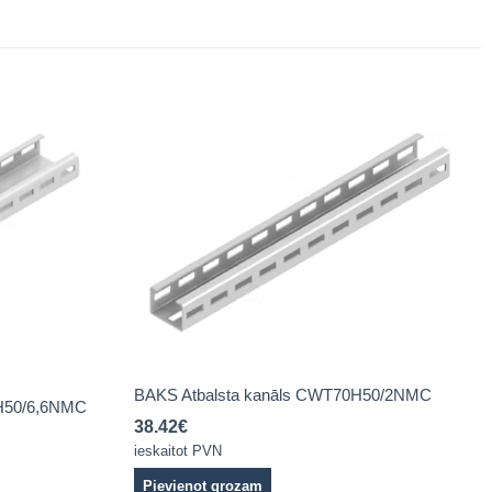
BAKS Atbalsta kanāls CWT70H50/2NMC
H50/6,6NMC
38.42
€
ieskaitot PVN
Pievienot grozam