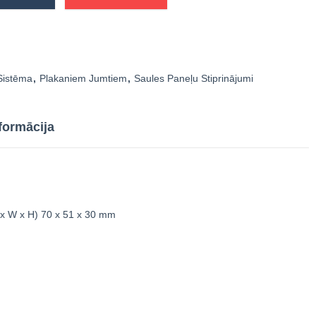
Sistēma
,
Plakaniem Jumtiem
,
Saules Paneļu Stiprinājumi
formācija
 x W x H)
70 x 51 x 30 mm