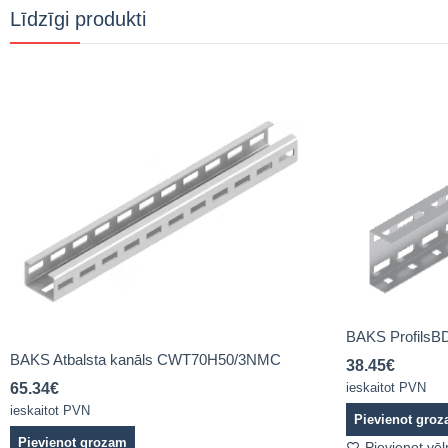
Līdzīgi produkti
BAKS Profils
BAKS Atbalsta kanāls CWT70H50/3NMC
38.45
€
ieskaitot PVN
65.34
€
ieskaitot PVN
Pievienot gro
Pievienot grozam
Pievienot vē