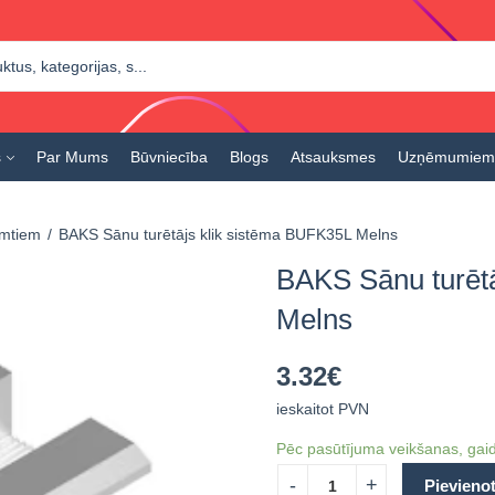
s
Par Mums
Būvniecība
Blogs
Atsauksmes
Uzņēmumiem
umtiem
BAKS Sānu turētājs klik sistēma BUFK35L Melns
BAKS Sānu turēt
Melns
3.32
€
ieskaitot PVN
Pēc pasūtījuma veikšanas, gaid
Pievieno