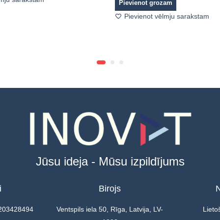
Pievienot grozam
Pievienot vēlmju sarakstam
Jūsu ideja - Mūsu izpildījums
i
Birojs
N
0203428494
Ventspils iela 50, Rīga, Latvija, LV-
Lieto