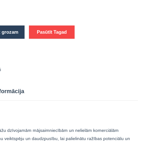
s
t grozam
Pasūtīt Tagad
i
formācija
3fāžu dzīvojamām mājsaimniecībām un nelielām komerciālām
 veiktspēju un daudzpusību, lai palielinātu ražības potenciālu un