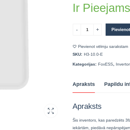
Ir Pieejam
Pievieno
Pievienot vēlmju sarakstam
SKU:
H3-10.0-E
Kategorijas:
FoxESS
,
Invertor
Apraksts
Papildu in
Apraksts
Šis inventors, kas paredzēts 
iekārtām, piedāvā nepārspējamu