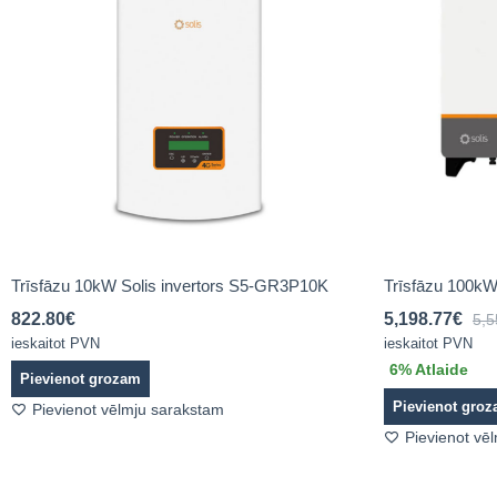
Trīsfāzu 10kW Solis invertors S5-GR3P10K
Trīsfāzu 100kW
822.80
€
5,198.77
€
5,5
ieskaitot PVN
ieskaitot PVN
6
% Atlaide
Pievienot grozam
Pievienot gro
Pievienot vēlmju sarakstam
Pievienot vē