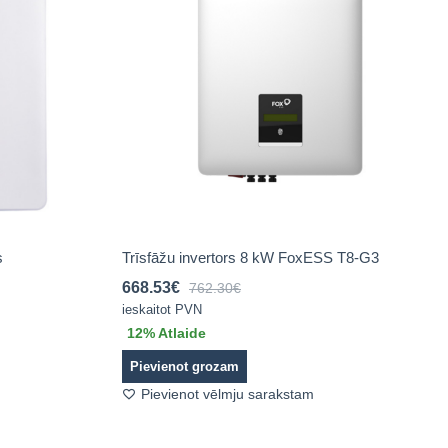
s
Trīsfāžu invertors 8 kW FoxESS T8-G3
668.53
€
762.30
€
ieskaitot PVN
12
% Atlaide
Pievienot grozam
Pievienot vēlmju sarakstam