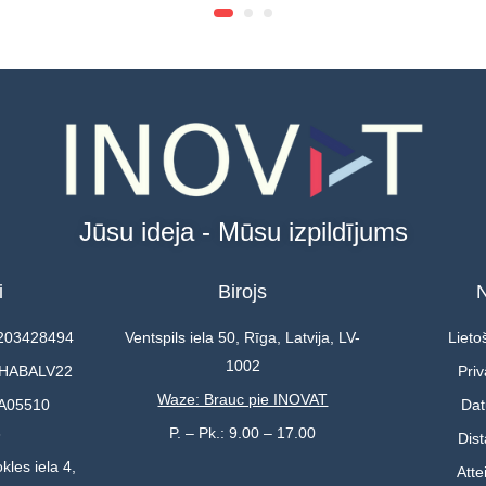
Jūsu ideja - Mūsu izpildījums
i
Birojs
N
0203428494
Ventspils iela 50, Rīga, Latvija, LV-
Lieto
1002
 HABALV22
Priv
Waze: Brauc pie INOVAT
A05510
Dat
3
P. – Pk.: 9.00 – 17.00
Dis
kles iela 4,
Atte