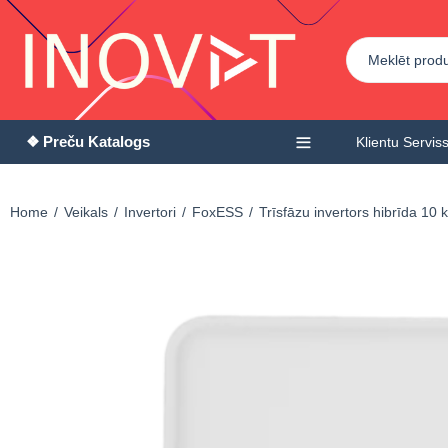
❖ Preču Katalogs
Klientu Servis
Home
Veikals
Invertori
FoxESS
Trīsfāzu invertors hibrīda 1