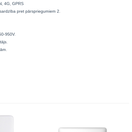
AN, 4G, GPRS
zsardzība pret pārspriegumiem 2.
60-950V.
tājs.
jām.