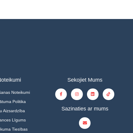
oteikumi
Sekojiet Mums
šanas Noteikumi
ātuma Politika
Sazinaties ar mums
u Aizsardzība
tances Līgums
ikuma Tiesības