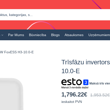
s
Par Mums
Būvniecība
Blogs
Atsauksmes
Uzņēmumiem
0 kW FoxESS H3-10.0-E
Trīsfāzu inverto
10.0-E
Maksā trīs vie
1,796.22
€
1,953.52
€
ieskaitot PVN