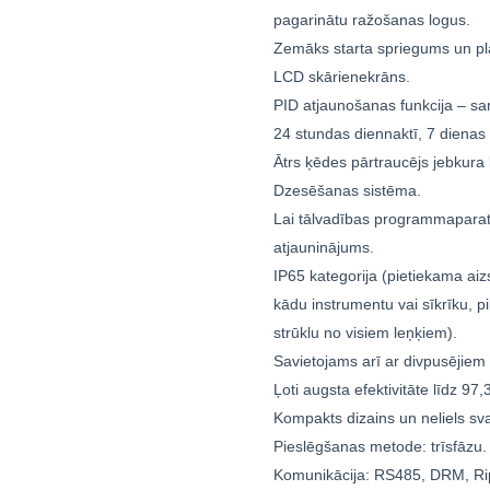
pagarinātu ražošanas logus.
Zemāks starta spriegums un pl
LCD skārienekrāns.
PID atjaunošanas funkcija – sa
24 stundas diennaktī, 7 dienas 
Ātrs ķēdes pārtraucējs jebkur
Dzesēšanas sistēma.
Lai tālvadības programmaparatū
atjauninājums.
IP65 kategorija (pietiekama aizs
kādu instrumentu vai sīkrīku, pi
strūklu no visiem leņķiem).
Savietojams arī ar divpusējiem
Ļoti augsta efektivitāte līdz 97,
Kompakts dizains un neliels sva
Pieslēgšanas metode: trīsfāzu.
Komunikācija: RS485, DRM, Rip