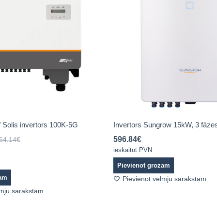
 Solis invertors 100K-5G
Invertors Sungrow 15kW, 3 fāze
596.84
€
54.14
€
ieskaitot PVN
Pievienot grozam
zam
Pievienot vēlmju sarakstam
lmju sarakstam