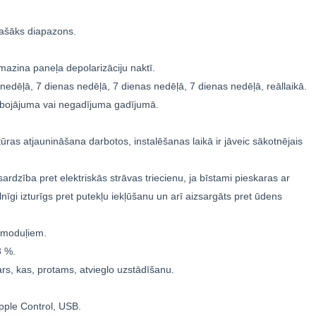
ašāks diapazons.
mazina paneļa depolarizāciju naktī.
nedēļā, 7 dienas nedēļā, 7 dienas nedēļā, 7 dienas nedēļā, reāllaikā.
a bojājuma vai negadījuma gadījumā.
ras atjaunināšana darbotos, instalēšanas laikā ir jāveic sākotnējais
ardzība pret elektriskās strāvas triecienu, ja bīstami pieskaras ar
lnīgi izturīgs pret putekļu iekļūšanu un arī aizsargāts pret ūdens
 moduļiem.
3 %.
rs, kas, protams, atvieglo uzstādīšanu.
ple Control, USB.