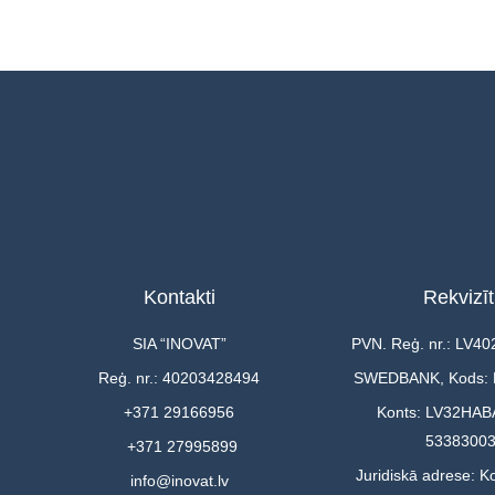
Kontakti
Rekvizīt
SIA “INOVAT”
PVN. Reģ. nr.: LV4
Reģ. nr.: 40203428494
SWEDBANK, Kods:
+371 29166956
Konts: LV32HAB
5338300
+371 27995899
Juridiskā adrese: Ko
info@inovat.lv