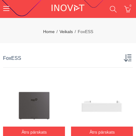
0
Home
Veikals
FoxESS
FoxESS
Ātrs pārskats
Ātrs pārskats