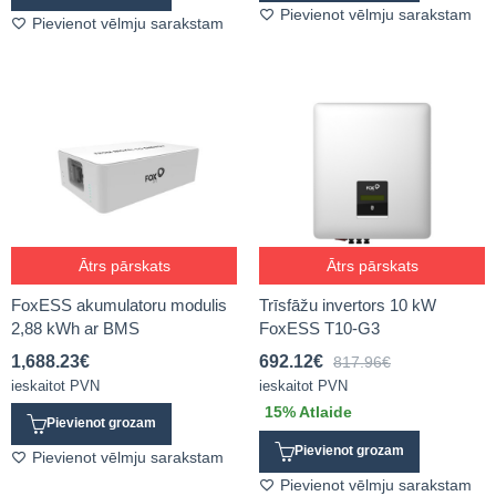
Pievienot vēlmju sarakstam
Pievienot vēlmju sarakstam
Ātrs pārskats
Ātrs pārskats
FoxESS akumulatoru modulis
Trīsfāžu invertors 10 kW
2,88 kWh ar BMS
FoxESS T10-G3
1,688.23
€
692.12
€
817.96
€
ieskaitot PVN
ieskaitot PVN
15
% Atlaide
Pievienot grozam
Pievienot grozam
Pievienot vēlmju sarakstam
Pievienot vēlmju sarakstam