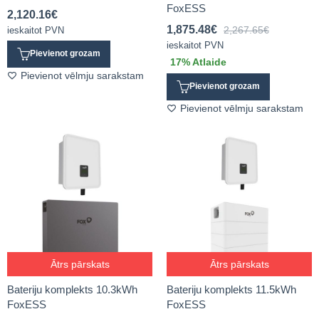
FoxESS
2,120.16
€
1,875.48
€
2,267.65
€
ieskaitot PVN
ieskaitot PVN
Pievienot grozam
17
% Atlaide
Pievienot vēlmju sarakstam
Pievienot grozam
Pievienot vēlmju sarakstam
Ātrs pārskats
Ātrs pārskats
Bateriju komplekts 10.3kWh
Bateriju komplekts 11.5kWh
FoxESS
FoxESS