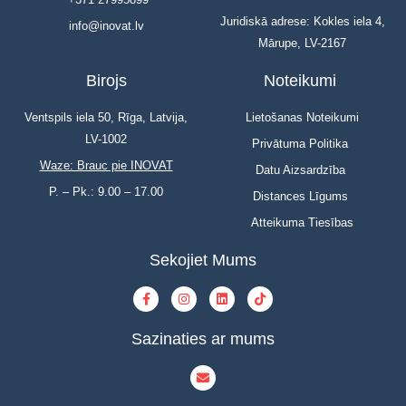
Juridiskā adrese: Kokles iela 4,
info@inovat.lv
Mārupe, LV-2167
Birojs
Noteikumi
Ventspils iela 50, Rīga, Latvija,
Lietošanas Noteikumi
LV-1002
Privātuma Politika
Waze: Brauc pie INOVAT
Datu Aizsardzība
P. – Pk.: 9.00 – 17.00
Distances Līgums
Atteikuma Tiesības
Sekojiet Mums
Sazinaties ar mums