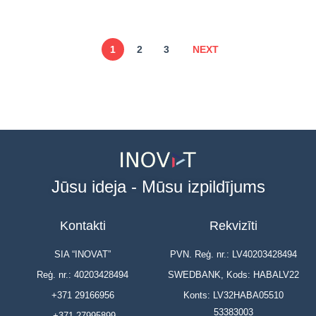
1
2
3
NEXT
Jūsu ideja - Mūsu izpildījums
Kontakti
Rekvizīti
SIA “INOVAT”
PVN. Reģ. nr.: LV40203428494
Reģ. nr.: 40203428494
SWEDBANK, Kods: HABALV22
+371 29166956
Konts: LV32HABA05510
53383003
+371 27995899