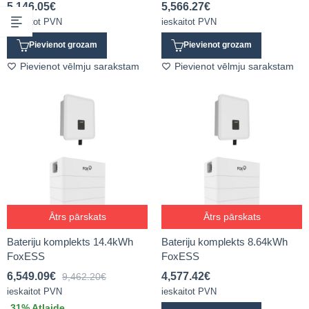
5,146.05
€
5,566.27
€
ieskaitot PVN
ieskaitot PVN
Pievienot grozam
Pievienot grozam
Pievienot vēlmju sarakstam
Pievienot vēlmju sarakstam
Ātrs pārskats
Ātrs pārskats
Bateriju komplekts 14.4kWh
Bateriju komplekts 8.64kWh
FoxESS
FoxESS
6,549.09
€
4,577.42
€
9,462.20
€
ieskaitot PVN
ieskaitot PVN
31
% Atlaide