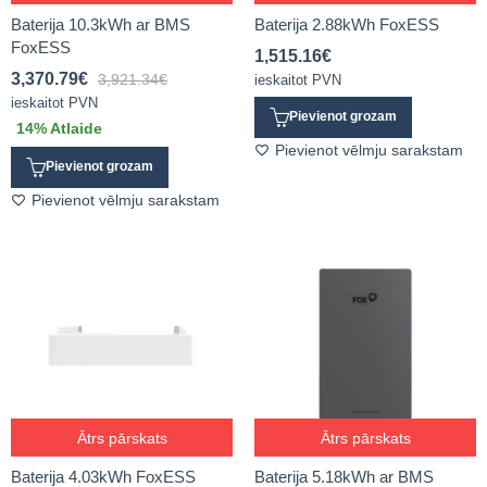
Baterija 10.3kWh ar BMS
Baterija 2.88kWh FoxESS
FoxESS
1,515.16
€
3,370.79
€
3,921.34
€
ieskaitot PVN
ieskaitot PVN
Pievienot grozam
14
% Atlaide
Pievienot vēlmju sarakstam
Pievienot grozam
Pievienot vēlmju sarakstam
Ātrs pārskats
Ātrs pārskats
Baterija 4.03kWh FoxESS
Baterija 5.18kWh ar BMS