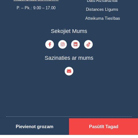
Datu Aizsardzība
P. – Pk.: 9.00 – 17.00
Distances Līgums
Atteikuma Tiesības
Sekojiet Mums
Sazinaties ar mums
Pievienot grozam
Pasūtīt Tagad
© Copyright 2023 | INOVAT | All Rights Reserved | Powered by INOVAT