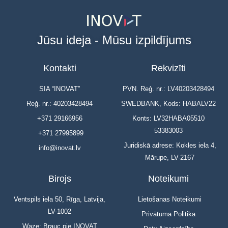
Jūsu ideja - Mūsu izpildījums
Kontakti
Rekvizīti
SIA “INOVAT”
PVN. Reģ. nr.: LV40203428494
Reģ. nr.: 40203428494
SWEDBANK, Kods: HABALV22
+371 29166956
Konts: LV32HABA05510
53383003
+371 27995899
Juridiskā adrese: Kokles iela 4,
info@inovat.lv
Mārupe, LV-2167
Birojs
Noteikumi
Ventspils iela 50, Rīga, Latvija,
Lietošanas Noteikumi
LV-1002
Privātuma Politika
Waze: Brauc pie INOVAT