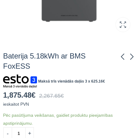
Baterija 5.18kWh ar BMS
FoxESS
Baterija 4.03kWh
Bateriju komplekts
Maksā trīs vienādās daļās 3 x
625.16
€
FoxESS
10.3kWh FoxESS
2,120.16
5,146.05
€
ieskaitot
€
ieskaitot
1,875.48
€
2,267.65
€
PVN
PVN
ieskaitot PVN
Pēc pasūtījuma veikšanas, gaidiet produktu pieejamības
apstiprinājumu.