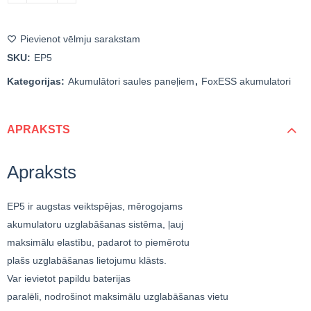
Pievienot vēlmju sarakstam
SKU:
EP5
Kategorijas:
Akumulātori saules paneļiem
,
FoxESS akumulatori
APRAKSTS
Apraksts
EP5 ir augstas veiktspējas, mērogojams
akumulatoru uzglabāšanas sistēma, ļauj
maksimālu elastību, padarot to piemērotu
plašs uzglabāšanas lietojumu klāsts.
Var ievietot papildu baterijas
paralēli, nodrošinot maksimālu uzglabāšanas vietu