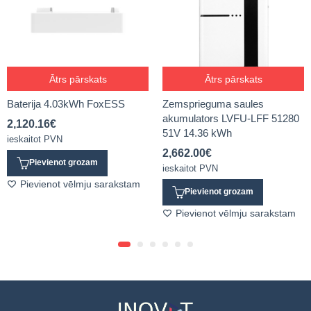
Ātrs pārskats
Ātrs pārskats
Baterija 4.03kWh FoxESS
Zemsprieguma saules
akumulators LVFU-LFF 51280
2,120.16
€
51V 14.36 kWh
ieskaitot PVN
2,662.00
€
Pievienot grozam
ieskaitot PVN
Pievienot vēlmju sarakstam
Pievienot grozam
Pievienot vēlmju sarakstam