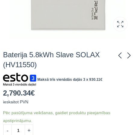
Baterija 5.8kWh Slave SOLAX
(HV11550)
Baterija 5.8Wh Master
BMS bloks 3.1kWh
Maksā trīs vienādās daļās 3 x
930.11
€
ar BMS SOLAX (T-Bat
baterijai SOLAX
H5.8)
810.70
€
ieskaitot
3,395.50
€
ieskaitot
2,790.34
€
PVN
PVN
ieskaitot PVN
Pēc pasūtījuma veikšanas, gaidiet produktu pieejamības
apstiprinājumu.