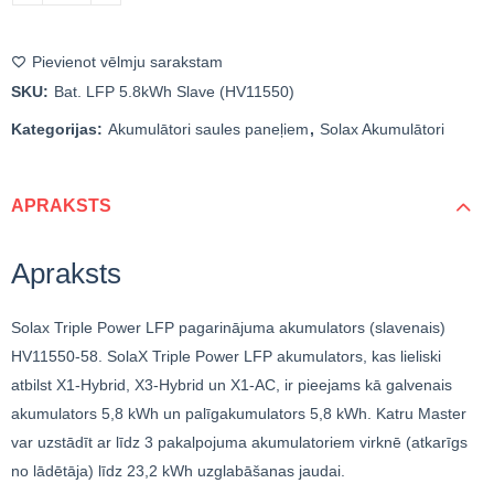
Pievienot vēlmju sarakstam
SKU:
Bat. LFP 5.8kWh Slave (HV11550)
Kategorijas:
Akumulātori saules paneļiem
,
Solax Akumulātori
APRAKSTS
Apraksts
Solax Triple Power LFP pagarinājuma akumulators (slavenais)
HV11550-58. SolaX Triple Power LFP akumulators, kas lieliski
atbilst X1-Hybrid, X3-Hybrid un X1-AC, ir pieejams kā galvenais
akumulators 5,8 kWh un palīgakumulators 5,8 kWh. Katru Master
var uzstādīt ar līdz 3 pakalpojuma akumulatoriem virknē (atkarīgs
no lādētāja) līdz 23,2 kWh uzglabāšanas jaudai.