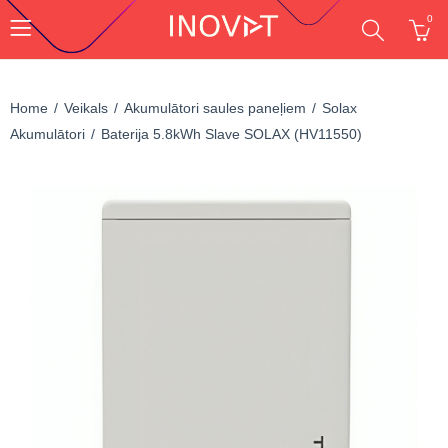
0
Home
Veikals
Akumulātori saules paneļiem
Solax
Akumulātori
Baterija 5.8kWh Slave SOLAX (HV11550)