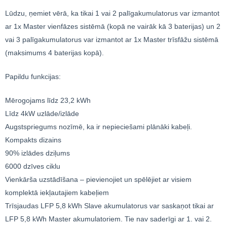
Lūdzu, ņemiet vērā, ka tikai 1 vai 2 palīgakumulatorus var izmantot
ar 1x Master vienfāzes sistēmā (kopā ne vairāk kā 3 baterijas) un 2
vai 3 palīgakumulatorus var izmantot ar 1x Master trīsfāžu sistēmā
(maksimums 4 baterijas kopā).
Papildu funkcijas:
Mērogojams līdz 23,2 kWh
Līdz 4kW uzlāde/izlāde
Augstspriegums nozīmē, ka ir nepieciešami plānāki kabeļi.
Kompakts dizains
90% izlādes dziļums
6000 dzīves ciklu
Vienkārša uzstādīšana – pievienojiet un spēlējiet ar visiem
komplektā iekļautajiem kabeļiem
Trīsjaudas LFP 5,8 kWh Slave akumulatorus var saskaņot tikai ar
LFP 5,8 kWh Master akumulatoriem. Tie nav saderīgi ar 1. vai 2.