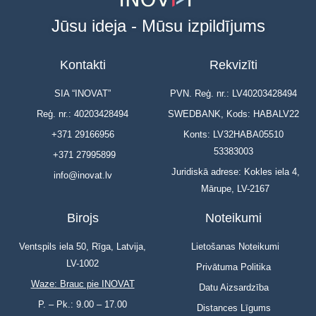
Jūsu ideja - Mūsu izpildījums
Kontakti
Rekvizīti
SIA “INOVAT”
PVN. Reģ. nr.: LV40203428494
Reģ. nr.: 40203428494
SWEDBANK, Kods: HABALV22
+371 29166956
Konts: LV32HABA05510
53383003
+371 27995899
Juridiskā adrese: Kokles iela 4,
info@inovat.lv
Mārupe, LV-2167
Birojs
Noteikumi
Ventspils iela 50, Rīga, Latvija,
Lietošanas Noteikumi
LV-1002
Privātuma Politika
Waze: Brauc pie INOVAT
Datu Aizsardzība
P. – Pk.: 9.00 – 17.00
Distances Līgums