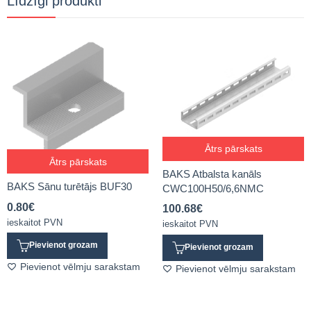
Līdzīgi produkti
Ātrs pārskats
Ātrs pārskats
BAKS Atbalsta kanāls
BAKS Sānu turētājs BUF30
CWC100H50/6,6NMC
0.80
€
100.68
€
ieskaitot PVN
ieskaitot PVN
Pievienot grozam
Pievienot grozam
Pievienot vēlmju sarakstam
Pievienot vēlmju sarakstam