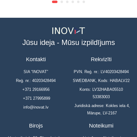
Jūsu ideja - Mūsu izpildījums
Kontakti
Rekvizīti
SIA “INOVAT”
PVN. Reģ. nr.: LV40203428494
Reģ. nr.: 40203428494
SWEDBANK, Kods: HABALV22
+371 29166956
Konts: LV32HABA05510
53383003
+371 27995899
Juridiskā adrese: Kokles iela 4,
info@inovat.lv
Mārupe, LV-2167
Birojs
Noteikumi