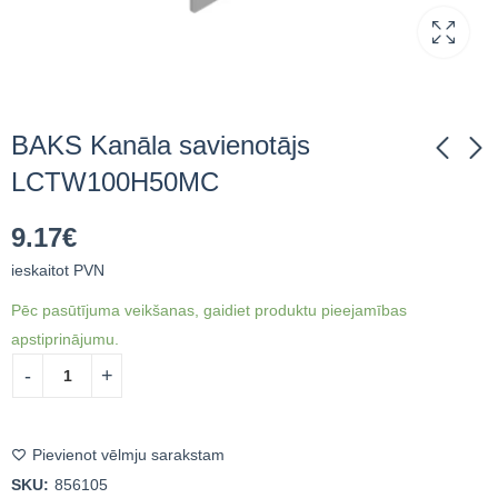
BAKS Kanāla savienotājs
LCTW100H50MC
BAKS Kanāla
BAKS Kanāla
9.17
€
savienotājs
savienotājs
LCT70H50NMC
LCWR100H50MC
ieskaitot PVN
9.29
9.20
€
ieskaitot PVN
€
ieskaitot PVN
Pēc pasūtījuma veikšanas, gaidiet produktu pieejamības
apstiprinājumu.
Pievienot vēlmju sarakstam
SKU:
856105