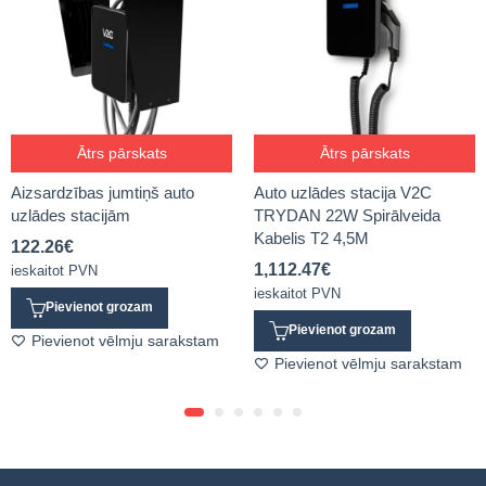
Ātrs pārskats
Ātrs pārskats
Aizsardzības jumtiņš auto
Auto uzlādes stacija V2C
uzlādes stacijām
TRYDAN 22W Spirālveida
Kabelis T2 4,5M
122.26
€
1,112.47
€
ieskaitot PVN
ieskaitot PVN
Pievienot grozam
Pievienot grozam
Pievienot vēlmju sarakstam
Pievienot vēlmju sarakstam