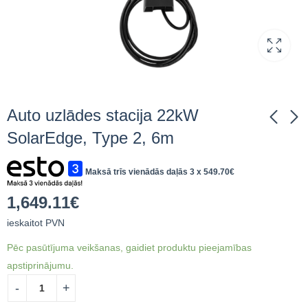
Auto uzlādes stacija 22kW
SolarEdge, Type 2, 6m
Set of Multi-Contact
Sunclix connectors
Maksā trīs vienādās daļās 3 x
549.70
€
MC4 connectors; 4-
2,5-6mm2
6mm2
23.33
€
ieskaitot PVN
2.77
€
ieskaitot PVN
1,649.11
€
ieskaitot PVN
Pēc pasūtījuma veikšanas, gaidiet produktu pieejamības
apstiprinājumu.