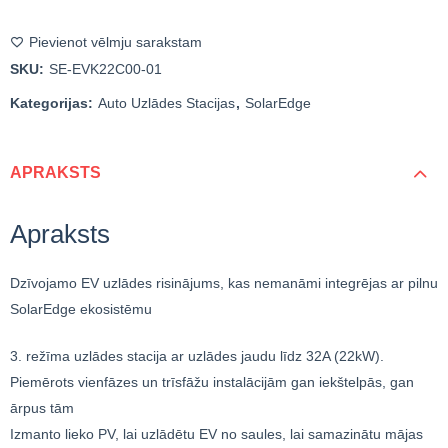
Pievienot vēlmju sarakstam
SKU:
SE-EVK22C00-01
Kategorijas:
Auto Uzlādes Stacijas
,
SolarEdge
APRAKSTS
Apraksts
Dzīvojamo EV uzlādes risinājums, kas nemanāmi integrējas ar pilnu
SolarEdge ekosistēmu
3. režīma uzlādes stacija ar uzlādes jaudu līdz 32A (22kW).
Piemērots vienfāzes un trīsfāžu instalācijām gan iekštelpās, gan
ārpus tām
Izmanto lieko PV, lai uzlādētu EV no saules, lai samazinātu mājas