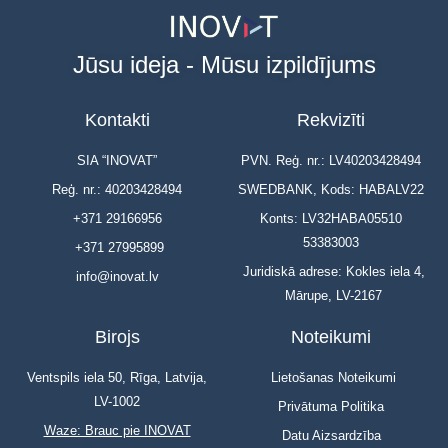
Jūsu ideja - Mūsu izpildījums
Kontakti
Rekvizīti
SIA “INOVAT”
PVN. Reģ. nr.: LV40203428494
Reģ. nr.: 40203428494
SWEDBANK, Kods: HABALV22
+371 29166956
Konts: LV32HABA05510
53383003
+371 27995899
Juridiskā adrese: Kokles iela 4,
info@inovat.lv
Mārupe, LV-2167
Birojs
Noteikumi
Ventspils iela 50, Rīga, Latvija,
Lietošanas Noteikumi
LV-1002
Privātuma Politika
Waze: Brauc pie INOVAT
Datu Aizsardzība