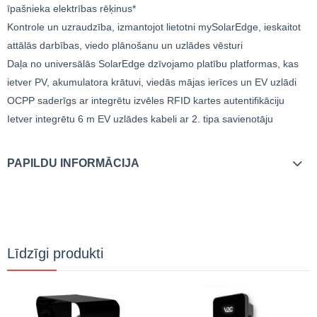
īpašnieka elektrības rēķinus*
Kontrole un uzraudzība, izmantojot lietotni mySolarEdge, ieskaitot
attālās darbības, viedo plānošanu un uzlādes vēsturi
Daļa no universālās SolarEdge dzīvojamo platību platformas, kas
ietver PV, akumulatora krātuvi, viedās mājas ierīces un EV uzlādi
OCPP saderīgs ar integrētu izvēles RFID kartes autentifikāciju
Ietver integrētu 6 m EV uzlādes kabeli ar 2. tipa savienotāju
PAPILDU INFORMĀCIJA
Līdzīgi produkti