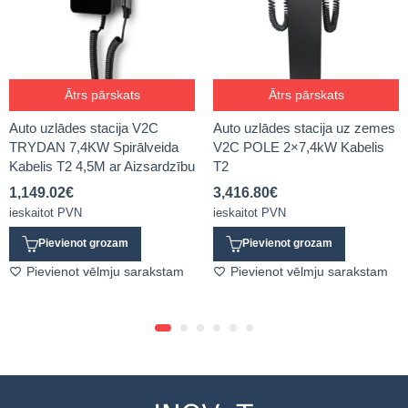
Ātrs pārskats
Ātrs pārskats
Auto uzlādes stacija V2C
Auto uzlādes stacija uz zemes
TRYDAN 7,4KW Spirālveida
V2C POLE 2×7,4kW Kabelis
Kabelis T2 4,5M ar Aizsardzību
T2
1,149.02
€
3,416.80
€
ieskaitot PVN
ieskaitot PVN
Pievienot grozam
Pievienot grozam
Pievienot vēlmju sarakstam
Pievienot vēlmju sarakstam