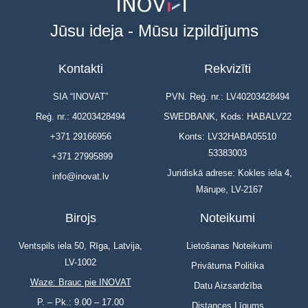
Jūsu ideja - Mūsu izpildījums
Kontakti
Rekvizīti
SIA “INOVAT”
PVN. Reģ. nr.: LV40203428494
Reģ. nr.: 40203428494
SWEDBANK, Kods: HABALV22
+371 29166956
Konts: LV32HABA05510
53383003
+371 27995899
Juridiskā adrese: Kokles iela 4,
info@inovat.lv
Mārupe, LV-2167
Birojs
Noteikumi
Ventspils iela 50, Rīga, Latvija,
Lietošanas Noteikumi
LV-1002
Privātuma Politika
Waze: Brauc pie INOVAT
Datu Aizsardzība
P. – Pk.: 9.00 – 17.00
Distances Līgums