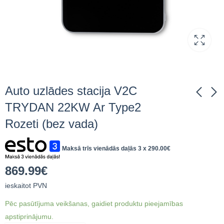
Auto uzlādes stacija V2C
TRYDAN 22KW Ar Type2
Rozeti (bez vada)
Statīvs auto uzlādes
Auto uzlādes stacija
stacijai, nerūsējošā
22kW V2C TRYDAN
tērauda
22 T2 10m
Maksā trīs vienādās daļās 3 x
290.00
€
482.79
1,090.38
€
ieskaitot
€
ieskaitot
PVN
PVN
869.99
€
ieskaitot PVN
Pēc pasūtījuma veikšanas, gaidiet produktu pieejamības
apstiprinājumu.