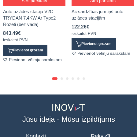
Ātrs pārskats
Ātrs pārskats
Auto uzlādes stacija V2C
Aizsardzības jumtiņš auto
TRYDAN 7,4KW Ar Type2
uzlādes stacijām
Rozeti (bez vada)
122.26
€
843.49
€
ieskaitot PVN
ieskaitot PVN
Pievienot grozam
Pievienot grozam
Pievienot vēlmju sarakstam
Pievienot vēlmju sarakstam
Jūsu ideja - Mūsu izpildījums
Kontakti
Rekvizīti