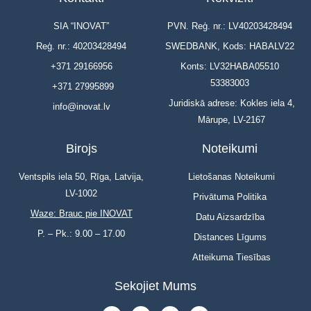
SIA “INOVAT”
PVN. Reģ. nr.: LV40203428494
Reģ. nr.: 40203428494
SWEDBANK, Kods: HABALV22
+371 29166956
Konts: LV32HABA05510
53383003
+371 27995899
Juridiskā adrese: Kokles iela 4,
info@inovat.lv
Mārupe, LV-2167
Birojs
Noteikumi
Ventspils iela 50, Rīga, Latvija,
Lietošanas Noteikumi
LV-1002
Privātuma Politika
Waze: Brauc pie INOVAT
Datu Aizsardzība
P. – Pk.: 9.00 – 17.00
Distances Līgums
Atteikuma Tiesības
Sekojiet Mums