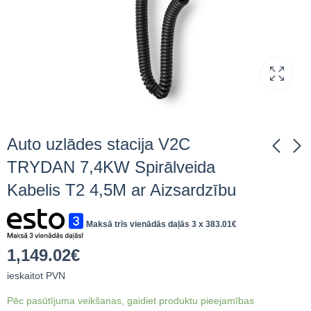
Auto uzlādes stacija V2C
TRYDAN 7,4KW Spirālveida
Kabelis T2 4,5M ar Aizsardzību
Auto uzlādes stacija
Auto uzlādes stacija
V2C TRYDAN 7,4KW
V2C TRYDAN 7,4KW
Spirālveida Kabelis T2
Kabelis T2 10M
Maksā trīs vienādās daļās 3 x
383.01
€
990.14
1,002.41
€
ieskaitot
€
ieskaitot
4,5M
PVN
PVN
1,149.02
€
ieskaitot PVN
Pēc pasūtījuma veikšanas, gaidiet produktu pieejamības