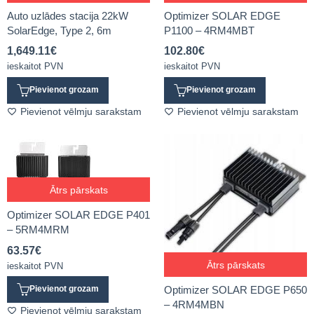
Auto uzlādes stacija 22kW
Optimizer SOLAR EDGE
SolarEdge, Type 2, 6m
P1100 – 4RM4MBT
1,649.11
€
102.80
€
ieskaitot PVN
ieskaitot PVN
Pievienot grozam
Pievienot grozam
Pievienot vēlmju sarakstam
Pievienot vēlmju sarakstam
Ātrs pārskats
Optimizer SOLAR EDGE P401
– 5RM4MRM
63.57
€
Ātrs pārskats
ieskaitot PVN
Optimizer SOLAR EDGE P650
Pievienot grozam
– 4RM4MBN
Pievienot vēlmju sarakstam