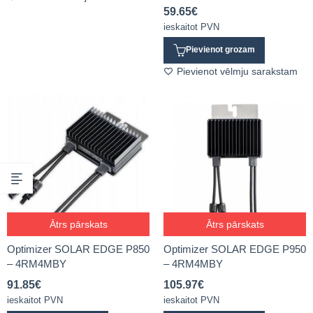
59.65
€
ieskaitot PVN
Pievienot grozam
Pievienot vēlmju sarakstam
Ātrs pārskats
Ātrs pārskats
Optimizer SOLAR EDGE P850
Optimizer SOLAR EDGE P950
– 4RM4MBY
– 4RM4MBY
91.85
€
105.97
€
ieskaitot PVN
ieskaitot PVN