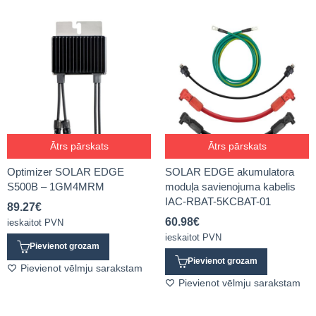
Ātrs pārskats
Ātrs pārskats
Optimizer SOLAR EDGE
SOLAR EDGE akumulatora
S500B – 1GM4MRM
moduļa savienojuma kabelis
IAC-RBAT-5KCBAT-01
89.27
€
60.98
€
ieskaitot PVN
ieskaitot PVN
Pievienot grozam
Pievienot grozam
Pievienot vēlmju sarakstam
Pievienot vēlmju sarakstam