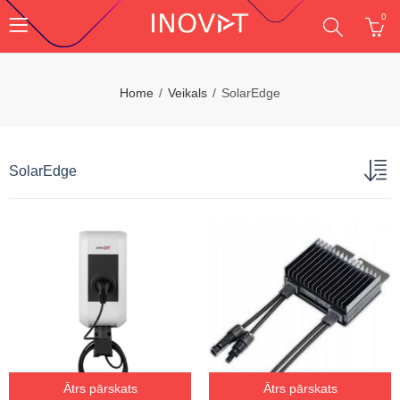
0
Home
Veikals
SolarEdge
SolarEdge
Ātrs pārskats
Ātrs pārskats