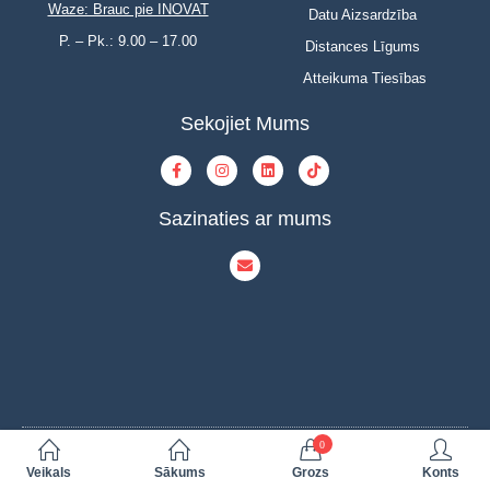
Waze: Brauc pie INOVAT
Datu Aizsardzība
P. – Pk.: 9.00 – 17.00
Distances Līgums
Atteikuma Tiesības
Sekojiet Mums
Sazinaties ar mums
0
© Copyright 2023 | INOVAT | All Rights Reserved | Powered by INOVAT
Veikals
Sākums
Grozs
Konts