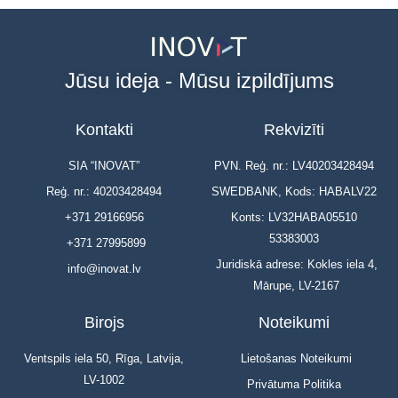
Jūsu ideja - Mūsu izpildījums
Kontakti
Rekvizīti
SIA “INOVAT”
PVN. Reģ. nr.: LV40203428494
Reģ. nr.: 40203428494
SWEDBANK, Kods: HABALV22
+371 29166956
Konts: LV32HABA05510
53383003
+371 27995899
Juridiskā adrese: Kokles iela 4,
info@inovat.lv
Mārupe, LV-2167
Birojs
Noteikumi
Ventspils iela 50, Rīga, Latvija,
Lietošanas Noteikumi
LV-1002
Privātuma Politika