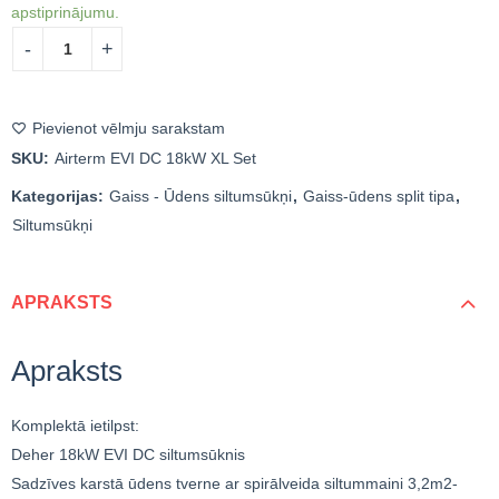
apstiprinājumu.
Pievienot vēlmju sarakstam
SKU:
Airterm EVI DC 18kW XL Set
Kategorijas:
Gaiss - Ūdens siltumsūkņi
,
Gaiss-ūdens split tipa
,
Siltumsūkņi
APRAKSTS
Apraksts
Komplektā ietilpst:
Deher 18kW EVI DC siltumsūknis
Sadzīves karstā ūdens tverne ar spirālveida siltummaini 3,2m2-