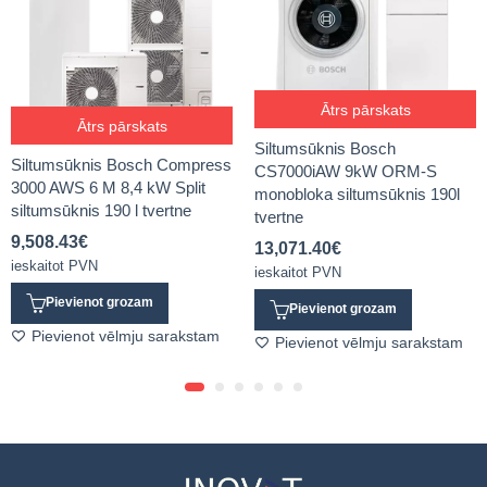
Ātrs pārskats
Ātrs pārskats
Siltumsūknis Bosch
Siltumsūknis Bosch Compress
CS7000iAW 9kW ORM-S
3000 AWS 6 M 8,4 kW Split
monobloka siltumsūknis 190l
siltumsūknis 190 l tvertne
tvertne
9,508.43
€
13,071.40
€
ieskaitot PVN
ieskaitot PVN
Pievienot grozam
Pievienot grozam
Pievienot vēlmju sarakstam
Pievienot vēlmju sarakstam