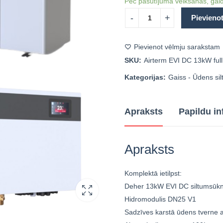
Pēc pasūtījuma veikšanas, gaid
Pievieno
Pievienot vēlmju sarakstam
SKU:
Airterm EVI DC 13kW full 
Kategorijas:
Gaiss - Ūdens si
Apraksts
Papildu in
Apraksts
Komplektā ietilpst:
Deher 13kW EVI DC siltumsūkn
Hidromodulis DN25 V1
Sadzīves karstā ūdens tverne a