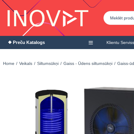
❖ Preču Katalogs
Klientu Servis
Home
Veikals
Siltumsūkņi
Gaiss - Ūdens siltumsūkņi
Gaiss-ūde