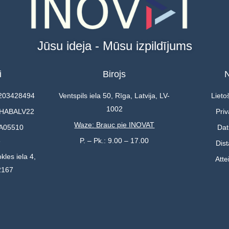
Jūsu ideja - Mūsu izpildījums
i
Birojs
N
0203428494
Ventspils iela 50, Rīga, Latvija, LV-
Lieto
1002
 HABALV22
Priv
Waze: Brauc pie INOVAT
A05510
Dat
3
P. – Pk.: 9.00 – 17.00
Dis
kles iela 4,
Atte
2167