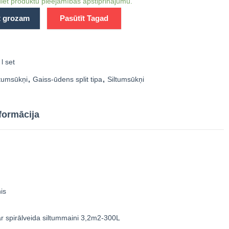
iet produktu pieejamības apstiprinājumu.
t grozam
Pasūtīt Tagad
l set
ltumsūkņi
,
Gaiss-ūdens split tipa
,
Siltumsūkņi
formācija
is
r spirālveida siltummaini 3,2m2-300L