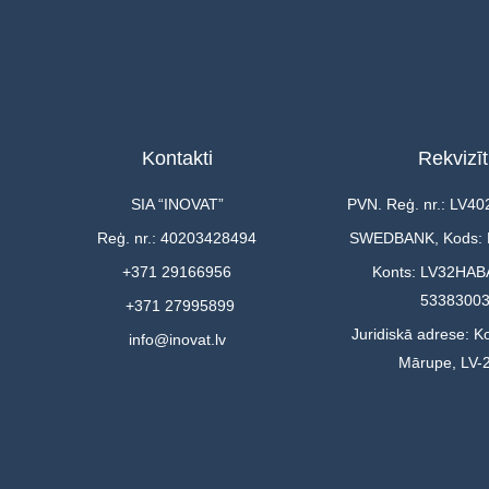
Kontakti
Rekvizīt
SIA “INOVAT”
PVN. Reģ. nr.: LV4
Reģ. nr.: 40203428494
SWEDBANK, Kods:
+371 29166956
Konts: LV32HAB
5338300
+371 27995899
Juridiskā adrese: Ko
info@inovat.lv
Mārupe, LV-