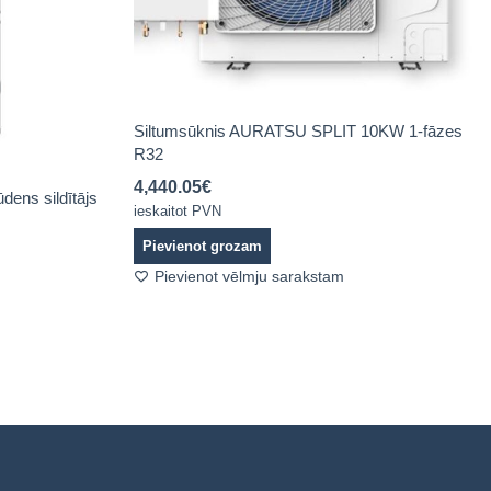
Siltumsūknis AURATSU SPLIT 10KW 1-fāzes
R32
4,440.05
€
dens sildītājs
ieskaitot PVN
Pievienot grozam
Pievienot vēlmju sarakstam