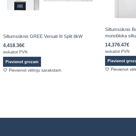
Siltumsūknis
monobloka siltu
Siltumsūknis GREE Versati III Split 8kW
14,376.47
€
4,418.36
€
ieskaitot PVN
ieskaitot PVN
Pievienot gro
Pievienot grozam
Pievienot vē
Pievienot vēlmju sarakstam