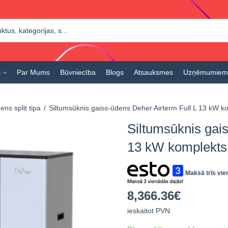
s
Par Mums
Būvniecība
Blogs
Atsauksmes
Uzņēmumiem
ns split tipa
Siltumsūknis gaiss-ūdens Deher Airterm Full L 13 kW 
Siltumsūknis gai
13 kW komplekts
Maksā trīs vie
8,366.36
€
ieskaitot PVN