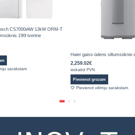
 Bosch CS7000iAW 13kW ORM-T
msūknis 190l tvertne
Haier gaiss-ūdens siltumsūknis-ū
zam
2,259.02
€
lmju sarakstam
ieskaitot PVN
Pievienot grozam
Pievienot vēlmju sarakstam