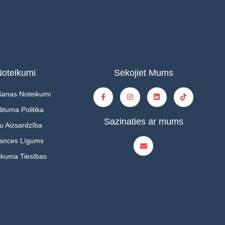
oteikumi
Sekojiet Mums
šanas Noteikumi
ātuma Politika
Sazinaties ar mums
u Aizsardzība
tances Līgums
ikuma Tiesības