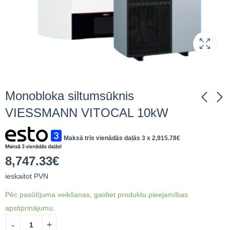
Monobloka siltumsūknis
VIESSMANN VITOCAL 10kW
Siltumsūknis
Monobloka
Maksā trīs vienādās daļās 3 x
2,915.78
€
VIESSMANN VITOCAL
siltumsūknis
151-A10 integrēta
PANASONIC
10,333.69
7,574.07
€
ieskaitot
€
ieskaitot
8,747.33
€
karstā ūdens tvertne
AQUAREA 9 kW
PVN
PVN
190l
ieskaitot PVN
Pēc pasūtījuma veikšanas, gaidiet produktu pieejamības
apstiprinājumu.