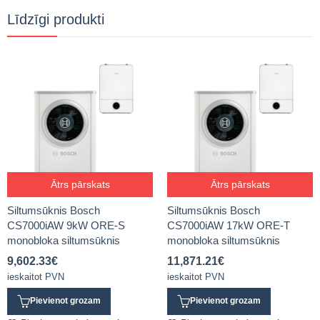
Līdzīgi produkti
Ātrs pārskats
Ātrs pārskats
Siltumsūknis Bosch
Siltumsūknis Bosch
CS7000iAW 9kW ORE-S
CS7000iAW 17kW ORE-T
monobloka siltumsūknis
monobloka siltumsūknis
9,602.33
€
11,871.21
€
ieskaitot PVN
ieskaitot PVN
Pievienot grozam
Pievienot grozam