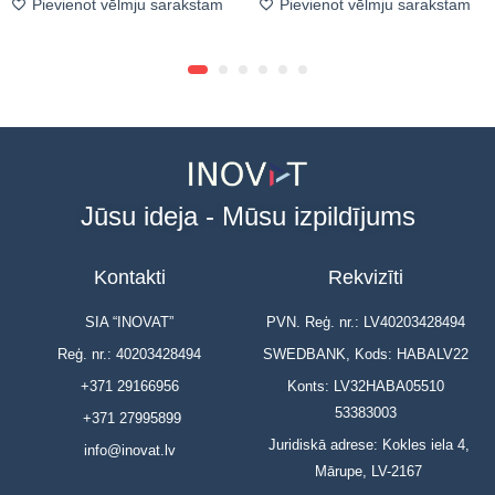
Pievienot vēlmju sarakstam
Pievienot vēlmju sarakstam
Jūsu ideja - Mūsu izpildījums
Kontakti
Rekvizīti
SIA “INOVAT”
PVN. Reģ. nr.: LV40203428494
Reģ. nr.: 40203428494
SWEDBANK, Kods: HABALV22
+371 29166956
Konts: LV32HABA05510
53383003
+371 27995899
Juridiskā adrese: Kokles iela 4,
info@inovat.lv
Mārupe, LV-2167