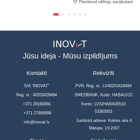
Pievienot vēlmju sarakstam
Jūsu ideja - Mūsu izpildījums
Kontakti
Rekvizīti
SIA “INOVAT”
PVN. Reģ. nr.: LV40203428494
Reģ. nr.: 40203428494
SWEDBANK, Kods: HABALV22
+371 29166956
Konts: LV32HABA05510
53383003
+371 27995899
Juridiskā adrese: Kokles iela 4,
info@inovat.lv
Mārupe, LV-2167