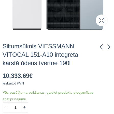
Siltumsūknis VIESSMANN
VITOCAL 151-A10 integrēta
karstā ūdens tvertne 190l
Monobloka
Monobloka
siltumsūknis
siltumsūknis
10,333.69
€
VIESSMANN VITOCAL
VIESSMANN VITOCAL
9,034.69
8,747.33
€
ieskaitot
€
ieskaitot
13kW
10kW
PVN
PVN
ieskaitot PVN
Pēc pasūtījuma veikšanas, gaidiet produktu pieejamības
apstiprinājumu.