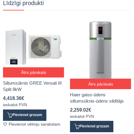
Līdzīgi produkti
Ātrs pārskats
Siltumsūknis GREE Versati III
Ātrs pārskats
Split 8kW
Haier gaiss-ūdens
4,418.36
€
siltumsūknis-ūdens sildītājs
ieskaitot PVN
2,259.02
€
Pievienot grozam
ieskaitot PVN
Pievienot vēlmju sarakstam
Pievienot grozam