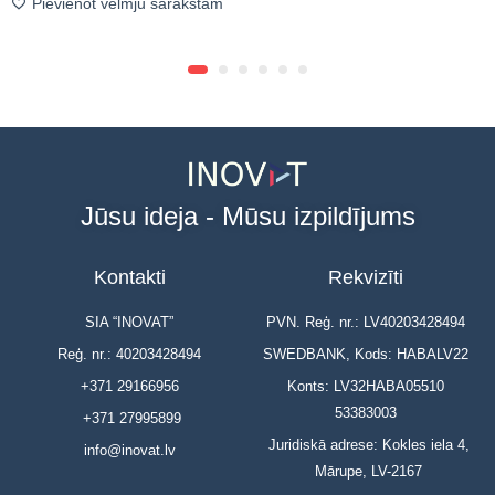
Pievienot vēlmju sarakstam
Jūsu ideja - Mūsu izpildījums
Kontakti
Rekvizīti
SIA “INOVAT”
PVN. Reģ. nr.: LV40203428494
Reģ. nr.: 40203428494
SWEDBANK, Kods: HABALV22
+371 29166956
Konts: LV32HABA05510
53383003
+371 27995899
Juridiskā adrese: Kokles iela 4,
info@inovat.lv
Mārupe, LV-2167