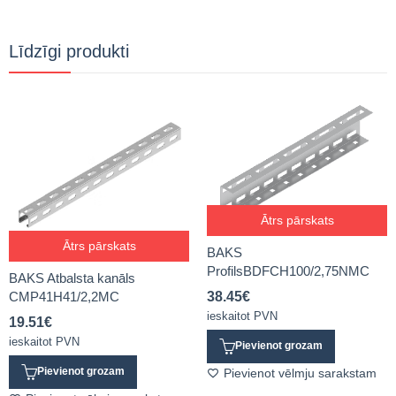
Līdzīgi produkti
Ātrs pārskats
Ātrs pārskats
BAKS
ProfilsBDFCH100/2,75NMC
BAKS Atbalsta kanāls
CMP41H41/2,2MC
38.45
€
ieskaitot PVN
19.51
€
ieskaitot PVN
Pievienot grozam
Pievienot grozam
Pievienot vēlmju sarakstam