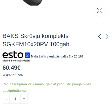
BAKS Skrūvju komplekts
SGKFM10x20PV 100gab
BAKS Skrūve
BAKS Skrūvju
Maksā trīs vienādās daļās 3 x
20.16
€
SAM8x40E
komplekts
SGKFM10x30 100gab
0.42
€
ieskaitot PVN
71.38
€
ieskaitot PVN
60.49
€
ieskaitot PVN
Pēc pasūtījuma veikšanas, gaidiet produktu pieejamības
apstiprinājumu.