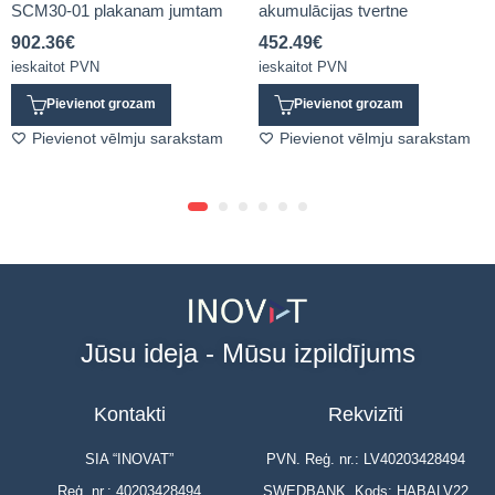
SCM30-01 plakanam jumtam
akumulācijas tvertne
902.36
€
452.49
€
ieskaitot PVN
ieskaitot PVN
Pievienot grozam
Pievienot grozam
Pievienot vēlmju sarakstam
Pievienot vēlmju sarakstam
Jūsu ideja - Mūsu izpildījums
Kontakti
Rekvizīti
SIA “INOVAT”
PVN. Reģ. nr.: LV40203428494
Reģ. nr.: 40203428494
SWEDBANK, Kods: HABALV22