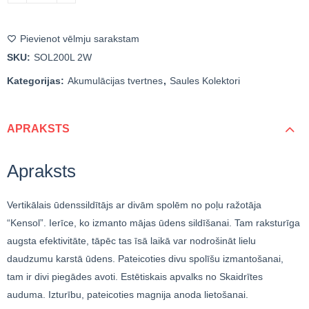
Pievienot vēlmju sarakstam
SKU:
SOL200L 2W
Kategorijas:
Akumulācijas tvertnes
,
Saules Kolektori
APRAKSTS
Apraksts
Vertikālais ūdenssildītājs ar divām spolēm no poļu ražotāja
“Kensol”. Ierīce, ko izmanto mājas ūdens sildīšanai. Tam raksturīga
augsta efektivitāte, tāpēc tas īsā laikā var nodrošināt lielu
daudzumu karstā ūdens. Pateicoties divu spolīšu izmantošanai,
tam ir divi piegādes avoti. Estētiskais apvalks no Skaidrītes
auduma. Izturību, pateicoties magnija anoda lietošanai.