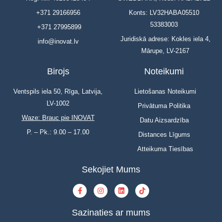
+371 29166956
Konts: LV32HABA05510
53383003
+371 27995899
Juridiskā adrese: Kokles iela 4,
info@inovat.lv
Mārupe, LV-2167
Birojs
Noteikumi
Ventspils iela 50, Rīga, Latvija,
Lietošanas Noteikumi
LV-1002
Privātuma Politika
Waze: Brauc pie INOVAT
Datu Aizsardzība
P. – Pk.: 9.00 – 17.00
Distances Līgums
Atteikuma Tiesības
Sekojiet Mums
Sazinaties ar mums