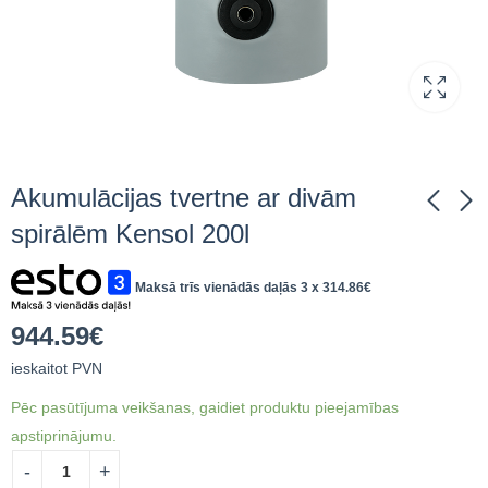
Akumulācijas tvertne ar divām
spirālēm Kensol 200l
Akumulācijas tvertne
Akumulācijas tvertne
Maksā trīs vienādās daļās 3 x
314.86
€
ar divām spirālēm
ar divām spirālēm
Lemet 250l
Kensol 300l
1,023.53
1,116.31
€
ieskaitot
€
ieskaitot
944.59
€
PVN
PVN
ieskaitot PVN
Pēc pasūtījuma veikšanas, gaidiet produktu pieejamības
apstiprinājumu.