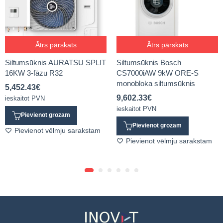
Ātrs pārskats
Ātrs pārskats
Siltumsūknis AURATSU SPLIT
Siltumsūknis Bosch
16KW 3-fāzu R32
CS7000iAW 9kW ORE-S
monobloka siltumsūknis
5,452.43
€
9,602.33
€
ieskaitot PVN
ieskaitot PVN
Pievienot grozam
Pievienot grozam
Pievienot vēlmju sarakstam
Pievienot vēlmju sarakstam