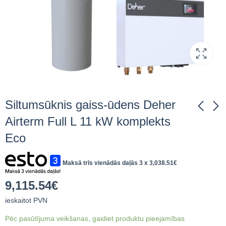
Siltumsūknis gaiss-ūdens Deher
Airterm Full L 11 kW komplekts
Eco
Siltumsūknis gaiss-
Siltumsūknis gaiss-
ūdens Deher Airterm
ūdens Deher Airterm
ECO XL 11 kW
Full XL 11 kW
Maksā trīs vienādās daļās 3 x
3,038.51
€
7,927.19
9,300.06
€
ieskaitot
€
ieskaitot
komplekts Eco
komplekts Eco
PVN
PVN
9,115.54
€
ieskaitot PVN
Pēc pasūtījuma veikšanas, gaidiet produktu pieejamības