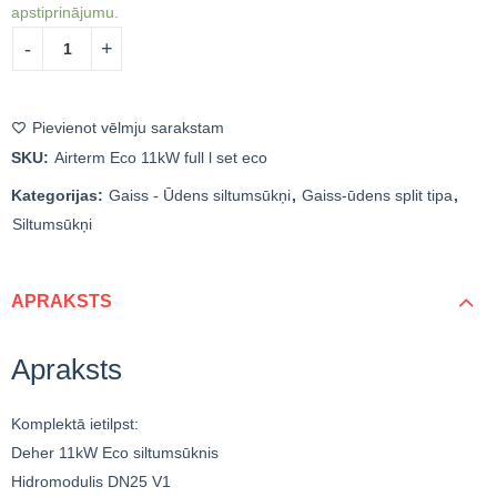
apstiprinājumu.
Pievienot vēlmju sarakstam
SKU:
Airterm Eco 11kW full l set eco
Kategorijas:
Gaiss - Ūdens siltumsūkņi
,
Gaiss-ūdens split tipa
,
Siltumsūkņi
APRAKSTS
Apraksts
Komplektā ietilpst:
Deher 11kW Eco siltumsūknis
Hidromodulis DN25 V1