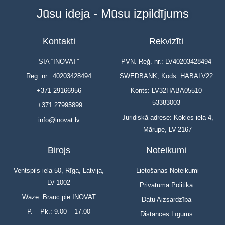
Jūsu ideja - Mūsu izpildījums
Kontakti
Rekvizīti
SIA “INOVAT”
PVN. Reģ. nr.: LV40203428494
Reģ. nr.: 40203428494
SWEDBANK, Kods: HABALV22
+371 29166956
Konts: LV32HABA05510
53383003
+371 27995899
Juridiskā adrese: Kokles iela 4,
info@inovat.lv
Mārupe, LV-2167
Birojs
Noteikumi
Ventspils iela 50, Rīga, Latvija,
Lietošanas Noteikumi
LV-1002
Privātuma Politika
Waze: Brauc pie INOVAT
Datu Aizsardzība
P. – Pk.: 9.00 – 17.00
Distances Līgums