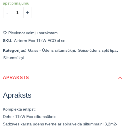
apstiprinājumu.
Pievienot vēlmju sarakstam
SKU:
Airterm Eco 11kW ECO xl set
Kategorijas:
Gaiss - Ūdens siltumsūkņi
,
Gaiss-ūdens split tipa
,
Siltumsūkņi
APRAKSTS
Apraksts
Komplektā ietilpst:
Deher 11kW Eco siltumsūknis
Sadzīves karstā ūdens tverne ar spirālveida siltummaini 3,2m2-