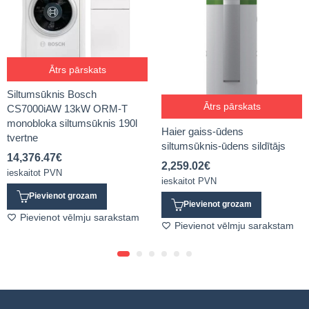
Ātrs pārskats
Siltumsūknis Bosch
Ātrs pārskats
CS7000iAW 13kW ORM-T
monobloka siltumsūknis 190l
Haier gaiss-ūdens
tvertne
siltumsūknis-ūdens sildītājs
14,376.47
€
2,259.02
€
ieskaitot PVN
ieskaitot PVN
Pievienot grozam
Pievienot grozam
Pievienot vēlmju sarakstam
Pievienot vēlmju sarakstam