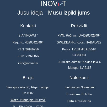
Jūsu ideja - Mūsu izpildījums
Kontakti
Rekvizīti
SIA “INOVAT”
PVN. Reģ. nr.: LV40203428494
Reģ. nr.: 40203428494
SWEDBANK, Kods: HABALV22
+371 29166956
Konts: LV32HABA05510
53383003
+371 27995899
Juridiskā adrese: Kokles iela 4,
info@inovat.lv
Mārupe, LV-2167
Birojs
Noteikumi
Ventspils iela 50, Rīga, Latvija,
Lietošanas Noteikumi
LV-1002
Privātuma Politika
Waze: Brauc pie INOVAT
Datu Aizsardzība
P. – Pk.: 9.00 – 17.00