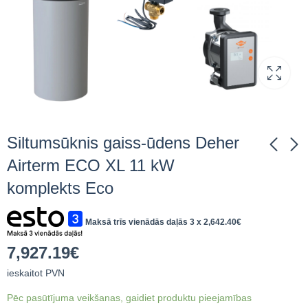
Siltumsūknis gaiss-ūdens Deher
Airterm ECO XL 11 kW
komplekts Eco
Siltumsūknis gaiss-
Siltumsūknis gaiss-
ūdens Deher Airterm
ūdens Deher Airterm
ECO L 11 kW
Full L 11 kW
Maksā trīs vienādās daļās 3 x
2,642.40
€
7,746.36
9,115.54
€
ieskaitot
€
ieskaitot
komplekts Eco
komplekts Eco
PVN
PVN
7,927.19
€
ieskaitot PVN
Pēc pasūtījuma veikšanas, gaidiet produktu pieejamības