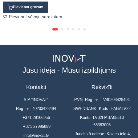
Pievienot grozam
Pievienot vēlmju sarakstam
Jūsu ideja - Mūsu izpildījums
Kontakti
Rekvizīti
SIA “INOVAT”
PVN. Reģ. nr.: LV40203428494
Reģ. nr.: 40203428494
SWEDBANK, Kods: HABALV22
+371 29166956
Konts: LV32HABA05510
53383003
+371 27995899
Juridiskā adrese: Kokles iela 4,
info@inovat.lv