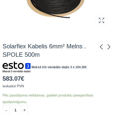
Solarflex Kabelis 6mm² Melns .
SPOLE 500m
Sunclix connectors
Helukabel Solarflex
Maksā trīs vienādās daļās 3 x
194.36
€
2,5-6mm2
kabelis 4mm² melns
SPOLE 500m
23.33
€
ieskaitot PVN
409.16
€
ieskaitot
583.07
€
PVN
ieskaitot PVN
Pēc pasūtījuma veikšanas, gaidiet produktu pieejamības
apstiprinājumu.