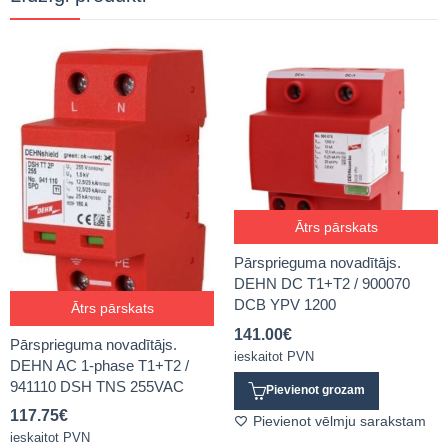
Ātrs pārskats
Pārsprieguma novadītājs.
DEHN DC T1+T2 / 900070
DCB YPV 1200
Ātrs pārskats
141.00
€
Pārsprieguma novadītājs.
ieskaitot PVN
DEHN AC 1-phase T1+T2 /
941110 DSH TNS 255VAC
Pievienot grozam
117.75
€
Pievienot vēlmju sarakstam
ieskaitot PVN