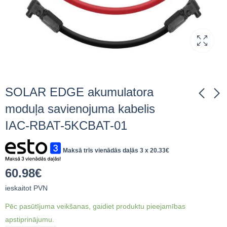
SOLAR EDGE akumulatora
moduļa savienojuma kabelis
IAC-RBAT-5KCBAT-01
Trīsfāžu invertors 8
Pārsprieguma
kW FoxESS T8-G3
novadītājs. CITEL AC
1-phase T2 /
Maksā trīs vienādās daļās 3 x
20.33
€
668.53
€
36.98
€
ieskaitot PVN
762.30
€
C46151120 DS42-
ieskaitot PVN
230/G
60.98
€
ieskaitot PVN
Pēc pasūtījuma veikšanas, gaidiet produktu pieejamības
apstiprinājumu.