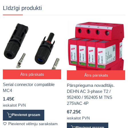
Līdzīgi produkti
Ātrs pārskats
Ātrs pārskats
Serial connector compatible
Pārsprieguma novadītājs.
MC4
DEHN AC 3-phase T2 /
952400 / 952405 M TNS
1.45
€
275VAC 4P
ieskaitot PVN
67.25
€
Pievienot grozam
ieskaitot PVN
Pievienot vēlmju sarakstam
Pievienot grozam