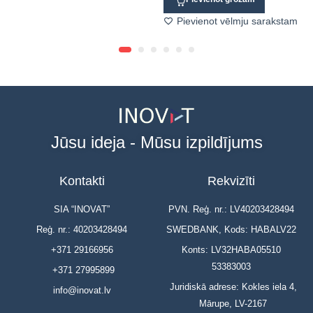
Pievienot vēlmju sarakstam
Jūsu ideja - Mūsu izpildījums
Kontakti
Rekvizīti
SIA “INOVAT”
PVN. Reģ. nr.: LV40203428494
Reģ. nr.: 40203428494
SWEDBANK, Kods: HABALV22
+371 29166956
Konts: LV32HABA05510
53383003
+371 27995899
Juridiskā adrese: Kokles iela 4,
info@inovat.lv
Mārupe, LV-2167