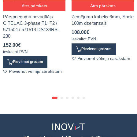
Ātrs pārskats
Ātrs pārskats
Pārsprieguma novadītājs.
Zemējuma kabelis 6mm, Spole
CITEL AC 3-phase T1+T2 /
100m dzeltenzaļš
571504 / 571514 DS134RS-
108.00
€
230
ieskaitot PVN
152.00
€
Pievienot grozam
ieskaitot PVN
Pievienot vēlmju sarakstam
Pievienot grozam
Pievienot vēlmju sarakstam