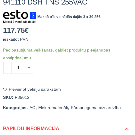
941110 DSH TNS 255VAC
Pārsprieguma
Pārsprieguma
novadītājs. CITEL DC
novadītājs. DEHN AC
T2 / 480361
1-phase T2 / 952110 /
Maksā trīs vienādās daļās 3 x
39.25
€
101.13
46.74
€
ieskaitot
€
ieskaitot PVN
DS50VGPVS-1000
952205 DG M
PVN
TN275VAC
117.75
€
ieskaitot PVN
Pēc pasūtījuma veikšanas, gaidiet produktu pieejamības
apstiprinājumu.
Pievienot vēlmju sarakstam
SKU:
F35012
Kategorijas:
AC
,
Elektromateriāli
,
Pārsprieguma aizsardzība
PAPILDU INFORMĀCIJA