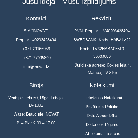
Jūsu ideja - Mūsu izpildījums
Kontakti
Rekvizīti
SIA “INOVAT”
PVN. Reģ. nr.: LV40203428494
Reģ. nr.: 40203428494
SWEDBANK, Kods: HABALV22
+371 29166956
Konts: LV32HABA05510
53383003
+371 27995899
Juridiskā adrese: Kokles iela 4,
info@inovat.lv
Mārupe, LV-2167
Birojs
Noteikumi
Ventspils iela 50, Rīga, Latvija,
Lietošanas Noteikumi
LV-1002
Privātuma Politika
Waze: Brauc pie INOVAT
Datu Aizsardzība
P. – Pk.: 9.00 – 17.00
Distances Līgums
Atteikuma Tiesības