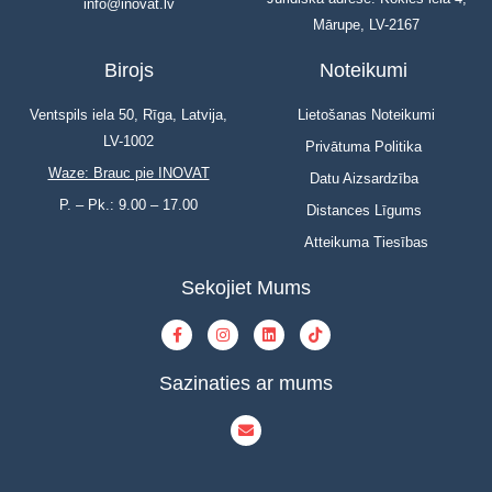
info@inovat.lv
Mārupe, LV-2167
Birojs
Noteikumi
Ventspils iela 50, Rīga, Latvija,
Lietošanas Noteikumi
LV-1002
Privātuma Politika
Waze: Brauc pie INOVAT
Datu Aizsardzība
P. – Pk.: 9.00 – 17.00
Distances Līgums
Atteikuma Tiesības
Sekojiet Mums
Sazinaties ar mums