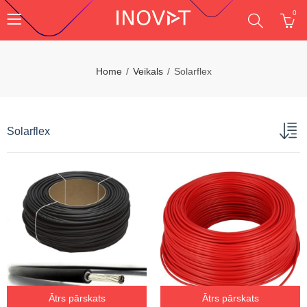
0
Home
Veikals
Solarflex
Solarflex
Ātrs pārskats
Ātrs pārskats