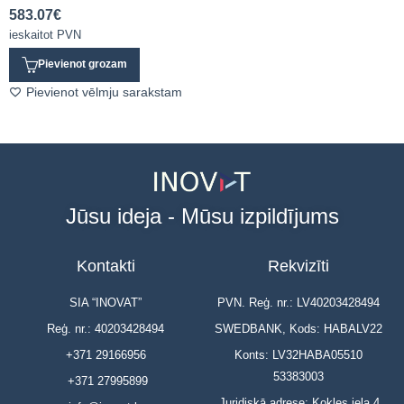
583.07
€
ieskaitot PVN
Pievienot grozam
Pievienot vēlmju sarakstam
Jūsu ideja - Mūsu izpildījums
Kontakti
Rekvizīti
SIA “INOVAT”
PVN. Reģ. nr.: LV40203428494
Reģ. nr.: 40203428494
SWEDBANK, Kods: HABALV22
+371 29166956
Konts: LV32HABA05510
53383003
+371 27995899
Juridiskā adrese: Kokles iela 4,