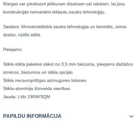
Margas var pieskaņot jebkuram dizainam vai rakstam, lai jūsu
konstrukcijās nemanāmi iekļautu saules tehnoloģiju.
Sastāvs: Monokristāliskā saules tehnoloģija un laminēts, zema
dzelzs, rūdīts stikls.
Pieejams:
Stikls-stikla paketes sākot no 3,5 mm biezuma, pieejams dažādos
izmēros, biezumos un stikla opcijās
Stikla necaurspīdīgas aizmugures loksnes
Stikla-alumīnija šūnveida vienības
Jauda: Līdz 195W/SQM
PAPILDU INFORMĀCIJA