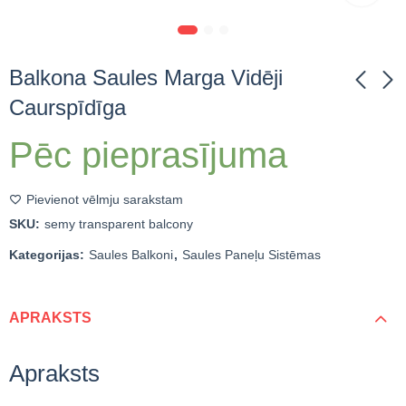
Balkona Saules Marga Vidēji
Caurspīdīga
Balkona Saules Marga
Saules Nojume /
Pēc pieprasījuma
Melna Full Black
Pergola 10 Saules
Paneļi 3,7 kWp
16,811.44
€
ieskaitot
Pievienot vēlmju sarakstam
PVN
SKU:
semy transparent balcony
Kategorijas:
Saules Balkoni
,
Saules Paneļu Sistēmas
APRAKSTS
Apraksts