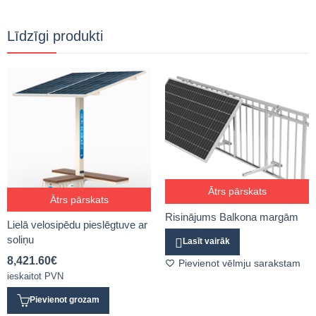
Līdzīgi produkti
Ātrs pārskats
Ātrs pārskats
Risinājums Balkona margām
Lielā velosipēdu pieslēgtuve ar
soliņu
Lasīt vairāk
8,421.60
€
Pievienot vēlmju sarakstam
ieskaitot PVN
Pievienot grozam