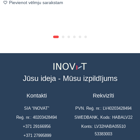
Pievienot vēlmju sarakstam
Jūsu ideja - Mūsu izpildījums
Kontakti
Rekvizīti
SIA “INOVAT”
PVN. Reģ. nr.: LV40203428494
Reģ. nr.: 40203428494
SWEDBANK, Kods: HABALV22
+371 29166956
Konts: LV32HABA05510
53383003
+371 27995899