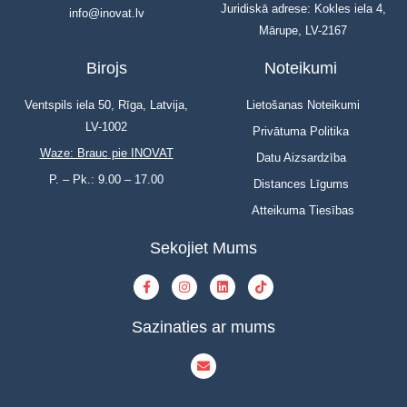
Juridiskā adrese: Kokles iela 4,
info@inovat.lv
Mārupe, LV-2167
Birojs
Noteikumi
Ventspils iela 50, Rīga, Latvija,
Lietošanas Noteikumi
LV-1002
Privātuma Politika
Waze: Brauc pie INOVAT
Datu Aizsardzība
P. – Pk.: 9.00 – 17.00
Distances Līgums
Atteikuma Tiesības
Sekojiet Mums
Sazinaties ar mums